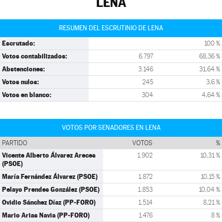
LENA
RESUMEN DEL ESCRUTINIO DE LENA
Escrutado:
100 %
Votos contabilizados:
6.797
68,36 %
Abstenciones:
3.146
31,64 %
Votos nulos:
245
3,6 %
Votos en blanco:
304
4,64 %
VOTOS POR SENADORES EN LENA
PARTIDO
VOTOS
%
Vicente Alberto Álvarez Areces
1.902
10,31 %
(PSOE)
María Fernández Álvarez (PSOE)
1.872
10,15 %
Pelayo Prendes González (PSOE)
1.853
10,04 %
Ovidio Sánchez Díaz (PP-FORO)
1.514
8,21 %
Mario Arias Navia (PP-FORO)
1.476
8 %