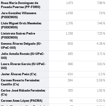
Rosa María Domínguez de
1.473
7,98 %
Posada Puertas (PP-FORO)
Jara González Villanueva
1.458
7,9 %
(PODEMOS)
Lluis Miguel Orviz Menéndez
1.376
7,46 %
(PODEMOS)
Lisístrata Suárez Pedre
1.338
7,25 %
(PODEMOS)
Gemma Álvarez Delgado (IU-
808
4,38 %
UPeC-IAS)
Julio Antuña Román (IU-UPeC-
685
3,71 %
IAS)
Laura Álvarez García (IU-UPeC-
666
3,61 %
IAS)
Javier Álvarez Peón (C's)
424
2,3 %
Carmen Rosario Fernández
384
2,08 %
Castillo (C's)
Carlos José Rábade Fernández
355
1,92 %
(C's)
Carmen Anes López (PACMA)
96
0,52 %