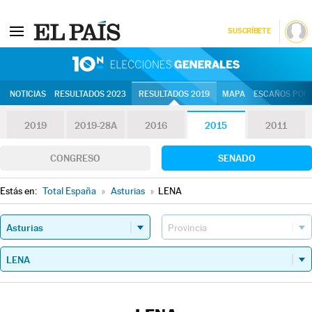
SUSCRÍBETE
10N | Eleccion
NOTICIAS
RESULTADOS 2023
RESULTADOS 2019
MAPA
ESCAÑOS POR 
2019
2019-28A
2016
2015
2011
CONGRESO
SENADO
Estás en:
Total España
»
Asturias
»
LENA