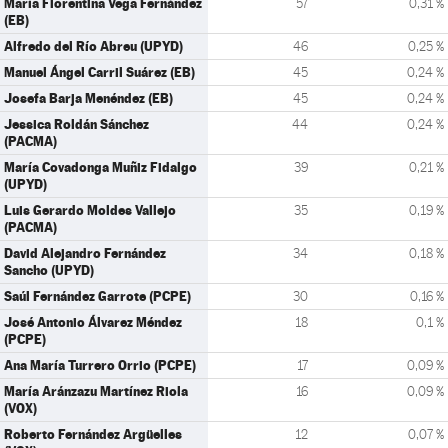
María Florentina Vega Fernández
57
0,31 %
(EB)
Alfredo del Río Abreu (UPYD)
46
0,25 %
Manuel Ángel Carril Suárez (EB)
45
0,24 %
Josefa Barja Menéndez (EB)
45
0,24 %
Jessica Roldán Sánchez
44
0,24 %
(PACMA)
María Covadonga Muñiz Fidalgo
39
0,21 %
(UPYD)
Luis Gerardo Moldes Vallejo
35
0,19 %
(PACMA)
David Alejandro Fernández
34
0,18 %
Sancho (UPYD)
Saúl Fernández Garrote (PCPE)
30
0,16 %
José Antonio Álvarez Méndez
18
0,1 %
(PCPE)
Ana María Turrero Orrio (PCPE)
17
0,09 %
María Aránzazu Martínez Riola
16
0,09 %
(VOX)
Roberto Fernández Argüelles
12
0,07 %