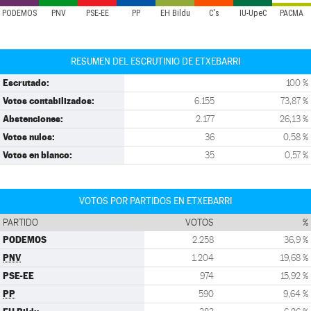
PODEMOS
PNV
PSE-EE
PP
EH Bildu
C's
IU-UpeC
PACMA
RESUMEN DEL ESCRUTINIO DE ETXEBARRI
Escrutado:
100 %
Votos contabilizados:
6.155
73,87 %
Abstenciones:
2.177
26,13 %
Votos nulos:
36
0,58 %
Votos en blanco:
35
0,57 %
VOTOS POR PARTIDOS EN ETXEBARRI
PARTIDO
VOTOS
%
PODEMOS
2.258
36,9 %
PNV
1.204
19,68 %
PSE-EE
974
15,92 %
PP
590
9,64 %