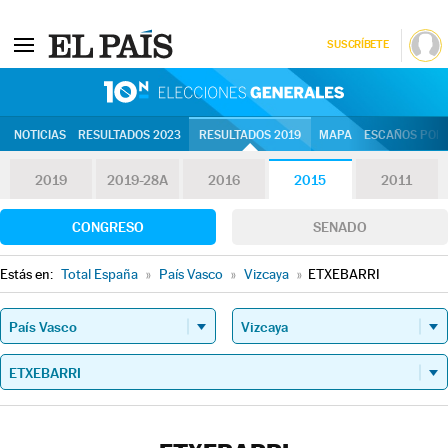
SUSCRÍBETE
10N | Eleccion
NOTICIAS
RESULTADOS 2023
RESULTADOS 2019
MAPA
ESCAÑOS POR 
2019
2019-28A
2016
2015
2011
CONGRESO
SENADO
Estás en:
Total España
»
País Vasco
»
Vizcaya
»
ETXEBARRI