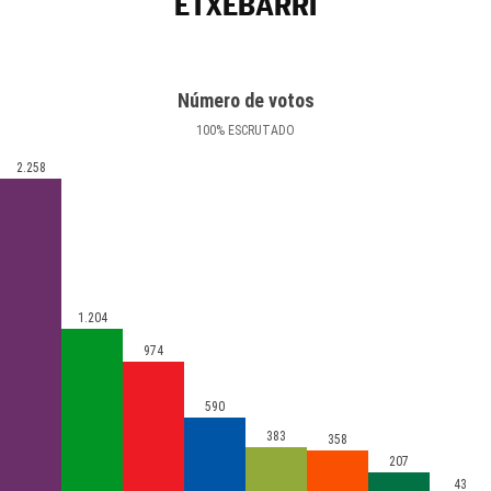
ETXEBARRI
Número de votos
100
%
ESCRUTADO
2.258
1.204
974
590
383
358
207
43