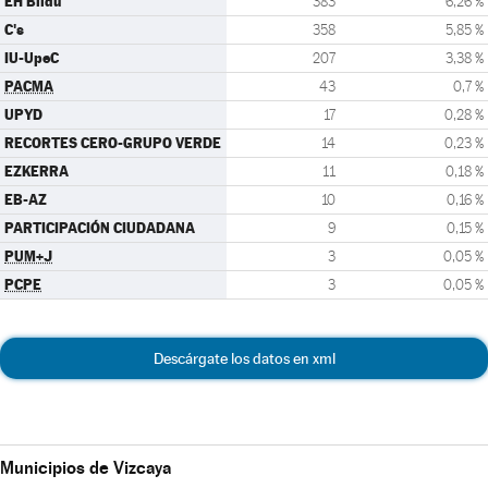
EH Bildu
383
6,26 %
C's
358
5,85 %
IU-UpeC
207
3,38 %
PACMA
43
0,7 %
UPYD
17
0,28 %
RECORTES CERO-GRUPO VERDE
14
0,23 %
EZKERRA
11
0,18 %
EB-AZ
10
0,16 %
PARTICIPACIÓN CIUDADANA
9
0,15 %
PUM+J
3
0,05 %
PCPE
3
0,05 %
Descárgate los datos en xml
Municipios de Vizcaya