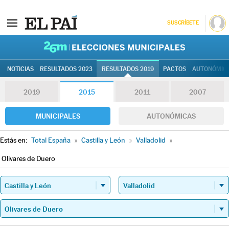
SUSCRÍBETE
26M | Elec
NOTICIAS
RESULTADOS 2023
RESULTADOS 2019
PACTOS
AUTONÓMIC
2019
2015
2011
2007
MUNICIPALES
AUTONÓMICAS
Estás en:
Total España
»
Castilla y León
»
Valladolid
»
Olivares de Duero