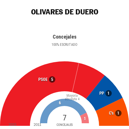
OLIVARES DE DUERO
Concejales
100
%
ESCRUTADO
5
PSOE
1
PP
Mayoría
absoluta
4
6
1
C's
7
1
2015
2011
CONCEJALES