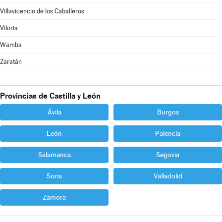
Villavicencio de los Caballeros
Viloria
Wamba
Zaratán
Provincias de Castilla y León
Ávila
Burgos
León
Palencia
Salamanca
Segovia
Soria
Valladolid
Zamora