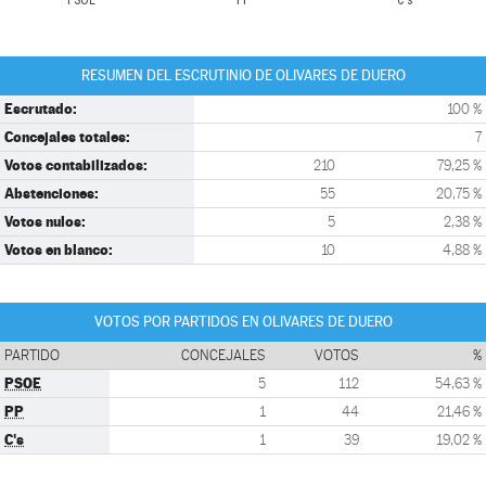
PSOE
PP
C's
RESUMEN DEL ESCRUTINIO DE OLIVARES DE DUERO
Escrutado:
100 %
Concejales totales:
7
Votos contabilizados:
210
79,25 %
Abstenciones:
55
20,75 %
Votos nulos:
5
2,38 %
Votos en blanco:
10
4,88 %
VOTOS POR PARTIDOS EN OLIVARES DE DUERO
PARTIDO
CONCEJALES
VOTOS
%
PSOE
5
112
54,63 %
PP
1
44
21,46 %
C's
1
39
19,02 %