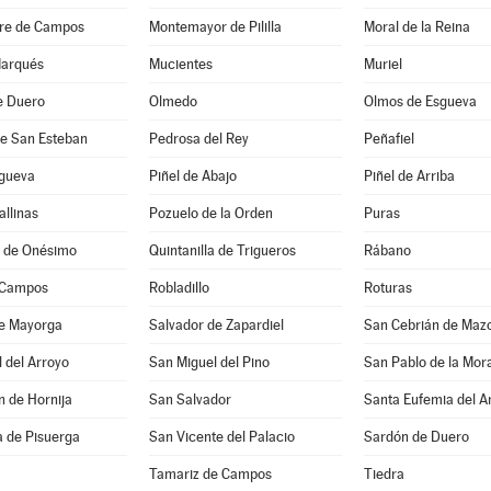
re de Campos
Montemayor de Pililla
Moral de la Reina
Marqués
Mucientes
Muriel
e Duero
Olmedo
Olmos de Esgueva
de San Esteban
Pedrosa del Rey
Peñafiel
sgueva
Piñel de Abajo
Piñel de Arriba
allinas
Pozuelo de la Orden
Puras
a de Onésimo
Quintanilla de Trigueros
Rábano
 Campos
Robladillo
Roturas
de Mayorga
Salvador de Zapardiel
San Cebrián de Maz
 del Arroyo
San Miguel del Pino
San Pablo de la Mora
 de Hornija
San Salvador
Santa Eufemia del A
a de Pisuerga
San Vicente del Palacio
Sardón de Duero
Tamariz de Campos
Tiedra