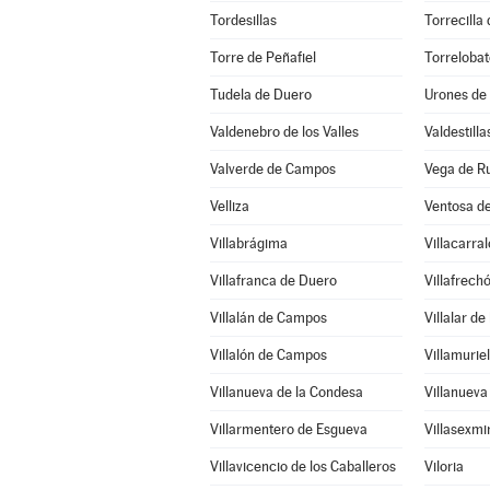
Tordesillas
Torrecilla
Torre de Peñafiel
Torreloba
Tudela de Duero
Urones de
Valdenebro de los Valles
Valdestilla
Valverde de Campos
Vega de R
Velliza
Ventosa de
Villabrágima
Villacarra
Villafranca de Duero
Villafrech
Villalán de Campos
Villalar d
Villalón de Campos
Villamurie
Villanueva de la Condesa
Villanueva
Villarmentero de Esgueva
Villasexmi
Villavicencio de los Caballeros
Viloria