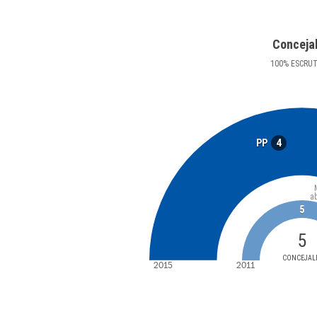
Conceja
100
%
ESCRU
4
PP
a
5
5
CONCEJAL
2015
2011