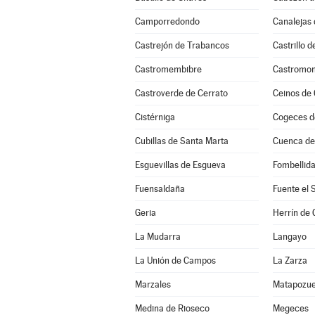
Camporredondo
Canalejas 
Castrejón de Trabancos
Castrillo 
Castromembibre
Castromon
Castroverde de Cerrato
Ceinos de
Cistérniga
Cogeces d
Cubillas de Santa Marta
Cuenca d
Esguevillas de Esgueva
Fombellid
Fuensaldaña
Fuente el 
Geria
Herrín de
La Mudarra
Langayo
La Unión de Campos
La Zarza
Marzales
Matapozue
Medina de Rioseco
Megeces