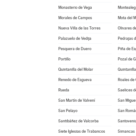
Monasterio de Vega
Montealeg
Morales de Campos
Mota del 
Nueva Villa de las Torres
Olivares d
Palazuelo de Vedija
Pedrajas 
Pesquera de Duero
Piña de E
Portillo
Pozal de G
Quintanilla del Molar
Quintanill
Renedo de Esgueva
Roales de
Rueda
Saelices 
San Martín de Valvení
San Miguel
San Pelayo
San Román
Santibáñez de Valcorba
Santoveni
Siete Iglesias de Trabancos
Simancas