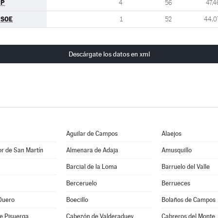
PP
4
56
47,4
PSOE
1
52
44,0
Descárgate los datos en xml
Aguilar de Campos
Alaejos
r de San Martín
Almenara de Adaja
Amusquillo
Barcial de la Loma
Barruelo del Valle
Berceruelo
Berrueces
Duero
Boecillo
Bolaños de Campos
e Pisuerga
Cabezón de Valderaduey
Cabreros del Monte