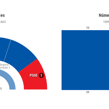
les
Núme
TADO
100
56
Mayoría
bsoluta
3
1
PSOE
ES
PP