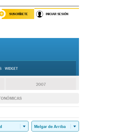
SUSCRÍBETE
INICIAR SESIÓN
S
WIDGET
2007
TONÓMICAS