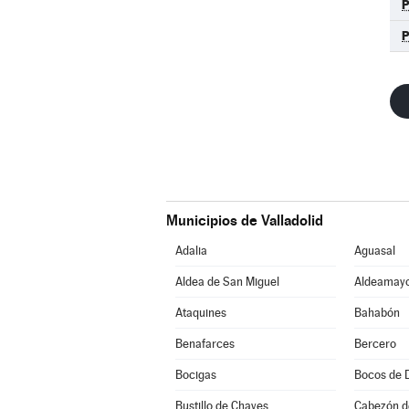
Municipios de Valladolid
Adalia
Aguasal
Aldea de San Miguel
Aldeamayo
Ataquines
Bahabón
Benafarces
Bercero
Bocigas
Bocos de 
Bustillo de Chaves
Cabezón d