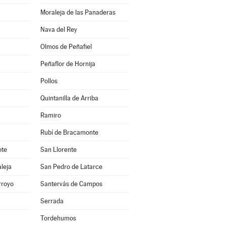
Moraleja de las Panaderas
Nava del Rey
Olmos de Peñafiel
Peñaflor de Hornija
Pollos
Quintanilla de Arriba
Ramiro
Rubí de Bracamonte
ote
San Llorente
leja
San Pedro de Latarce
rroyo
Santervás de Campos
Serrada
Tordehumos