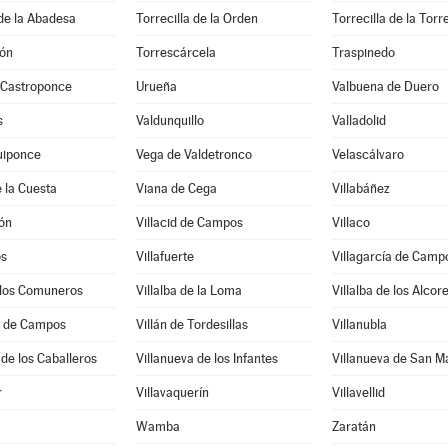
 de la Abadesa
Torrecilla de la Orden
Torrecilla de la Torr
tón
Torrescárcela
Traspinedo
 Castroponce
Urueña
Valbuena de Duero
s
Valdunquillo
Valladolid
uiponce
Vega de Valdetronco
Velascálvaro
 la Cuesta
Viana de Cega
Villabáñez
lón
Villacid de Campos
Villaco
ós
Villafuerte
Villagarcía de Camp
e los Comuneros
Villalba de la Loma
Villalba de los Alcor
l de Campos
Villán de Tordesillas
Villanubla
 de los Caballeros
Villanueva de los Infantes
Villanueva de San M
r
Villavaquerín
Villavellid
Wamba
Zaratán