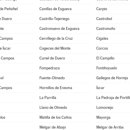
de Peñafiel
Canillas de Esgueva
Carpio
de Duero
Castrillo-Tejeriego
Castrobol
te
Castronuevo de Esgueva
Castronuño
 Campos
Cervillego de la Cruz
Cigales
e Íscar
Cogeces del Monte
Corcos
e Campos
Curiel de Duero
El Campillo
a
Fompedraza
Fontihoyuelo
Sol
Fuente-Olmedo
Gallegos de Hornija
 Campos
Hornillos de Eresma
Íscar
La Parrilla
La Pedraja de Portill
Llano de Olmedo
Lomoviejo
los
Matilla de los Caños
Mayorga
Melgar de Abajo
Melgar de Arriba