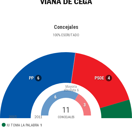
VIANA DE CEGA
Concejales
100
%
ESCRUTADO
6
4
PP
PSOE
Mayoría
absoluta
6
6
3
11
2015
2011
CONCEJALES
IU TOMA LA PALABRA
1