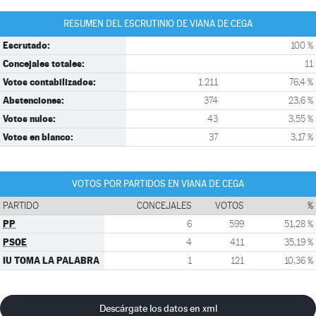
RESUMEN DEL ESCRUTINIO DE VIANA DE CEGA
Escrutado:
100 %
Concejales totales:
11
Votos contabilizados:
1.211
76,4 %
Abstenciones:
374
23,6 %
Votos nulos:
43
3,55 %
Votos en blanco:
37
3,17 %
VOTOS POR PARTIDOS EN VIANA DE CEGA
PARTIDO
CONCEJALES
VOTOS
%
PP
6
599
51,28 %
PSOE
4
411
35,19 %
IU TOMA LA PALABRA
1
121
10,36 %
Descárgate los datos en xml