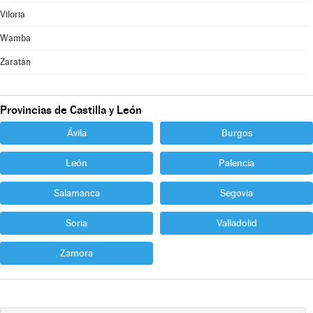
Viloria
Wamba
Zaratán
Provincias de Castilla y León
Ávila
Burgos
León
Palencia
Salamanca
Segovia
Soria
Valladolid
Zamora