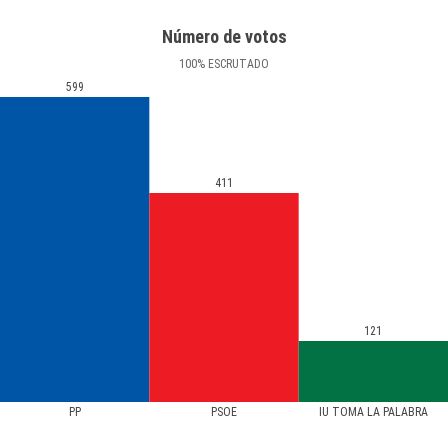
Número de votos
100
%
ESCRUTADO
599
411
121
PP
PSOE
IU TOMA LA PALABRA