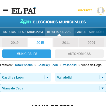
SUSCRÍBETE
26M | Elec
NOTICIAS
RESULTADOS 2023
RESULTADOS 2019
PACTOS
AUTONÓMIC
2019
2015
2011
2007
MUNICIPALES
AUTONÓMICAS
Estás en:
Total España
»
Castilla y León
»
Valladolid
»
Viana de Cega