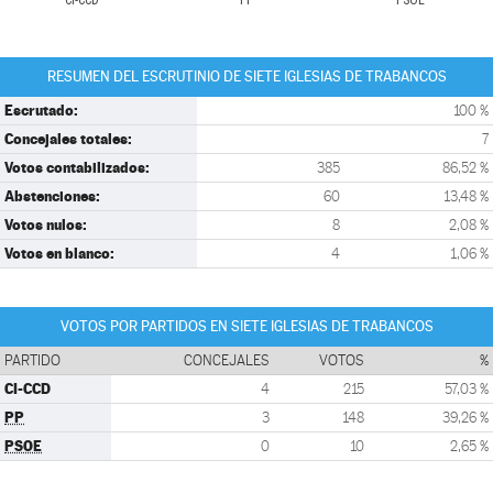
CI-CCD
PP
PSOE
RESUMEN DEL ESCRUTINIO DE SIETE IGLESIAS DE TRABANCOS
Escrutado:
100 %
Concejales totales:
7
Votos contabilizados:
385
86,52 %
Abstenciones:
60
13,48 %
Votos nulos:
8
2,08 %
Votos en blanco:
4
1,06 %
VOTOS POR PARTIDOS EN SIETE IGLESIAS DE TRABANCOS
PARTIDO
CONCEJALES
VOTOS
%
CI-CCD
4
215
57,03 %
PP
3
148
39,26 %
PSOE
0
10
2,65 %