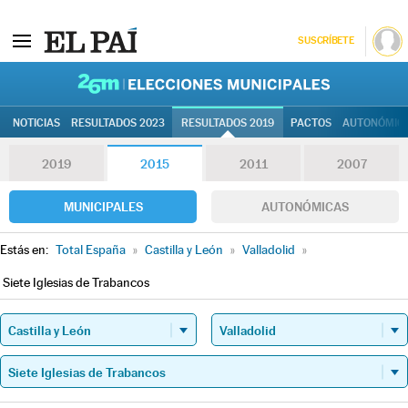
SUSCRÍBETE
26M | Elec
NOTICIAS
RESULTADOS 2023
RESULTADOS 2019
PACTOS
AUTONÓMIC
2019
2015
2011
2007
MUNICIPALES
AUTONÓMICAS
Estás en:
Total España
»
Castilla y León
»
Valladolid
»
Siete Iglesias de Trabancos