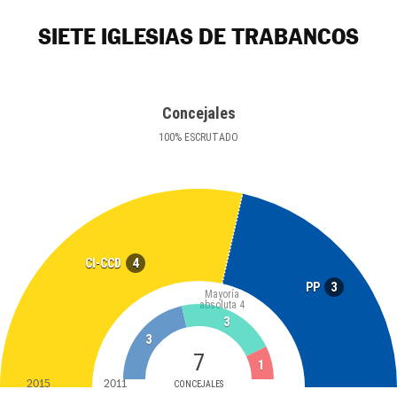
SIETE IGLESIAS DE TRABANCOS
Concejales
100
%
ESCRUTADO
4
CI-CCD
3
PP
Mayoría
absoluta
4
3
3
7
1
2015
2011
CONCEJALES