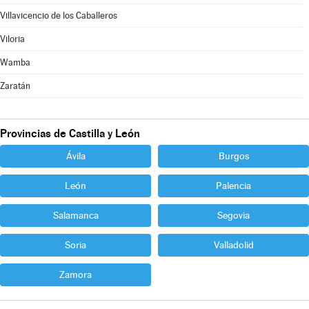
Villavicencio de los Caballeros
Viloria
Wamba
Zaratán
Provincias de Castilla y León
Ávila
Burgos
León
Palencia
Salamanca
Segovia
Soria
Valladolid
Zamora