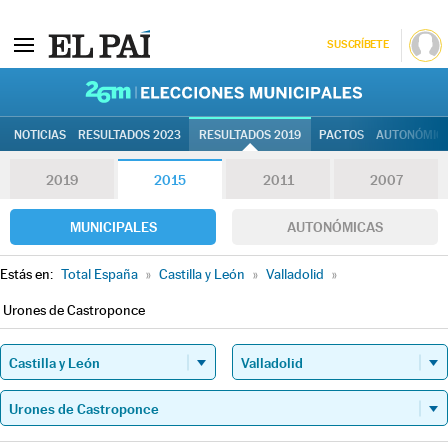
SUSCRÍBETE
26M | Elec
NOTICIAS
RESULTADOS 2023
RESULTADOS 2019
PACTOS
AUTONÓMIC
2019
2015
2011
2007
MUNICIPALES
AUTONÓMICAS
Estás en:
Total España
»
Castilla y León
»
Valladolid
»
Urones de Castroponce