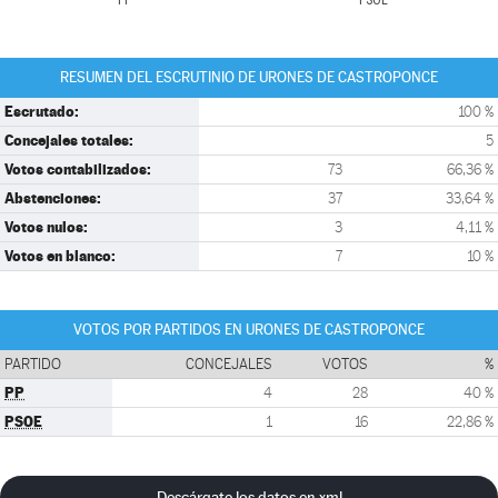
PP
PSOE
RESUMEN DEL ESCRUTINIO DE URONES DE CASTROPONCE
Escrutado:
100 %
Concejales totales:
5
Votos contabilizados:
73
66,36 %
Abstenciones:
37
33,64 %
Votos nulos:
3
4,11 %
Votos en blanco:
7
10 %
VOTOS POR PARTIDOS EN URONES DE CASTROPONCE
PARTIDO
CONCEJALES
VOTOS
%
PP
4
28
40 %
PSOE
1
16
22,86 %
Descárgate los datos en xml