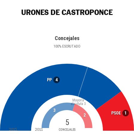
URONES DE CASTROPONCE
Concejales
100
%
ESCRUTADO
4
PP
Mayoría
absoluta
3
3
1
PSOE
2
5
2015
2011
CONCEJALES