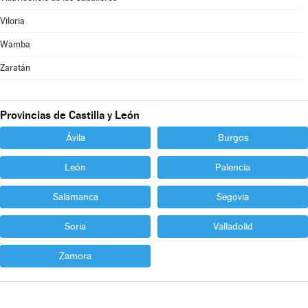
Viloria
Wamba
Zaratán
Provincias de Castilla y León
Ávila
Burgos
León
Palencia
Salamanca
Segovia
Soria
Valladolid
Zamora