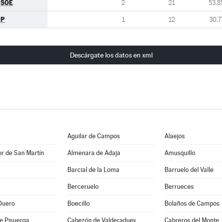
PSOE
2
21
53,8
PP
1
12
30,7
Descárgate los datos en xml
Aguilar de Campos
Alaejos
r de San Martín
Almenara de Adaja
Amusquillo
Barcial de la Loma
Barruelo del Valle
Berceruelo
Berrueces
Duero
Boecillo
Bolaños de Campos
e Pisuerga
Cabezón de Valderaduey
Cabreros del Monte