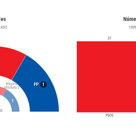
les
Núme
TADO
100
21
Mayoría
1
PP
absoluta
2
1
ES
PSOE