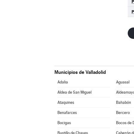
Municipios de Valladolid
Adalia
Aguasal
Aldea de San Miguel
Aldeamayo
Ataquines
Bahabón
Benafarces
Bercero
Bocigas
Bocos de 
Bustillo de Chaves
Cabezón d