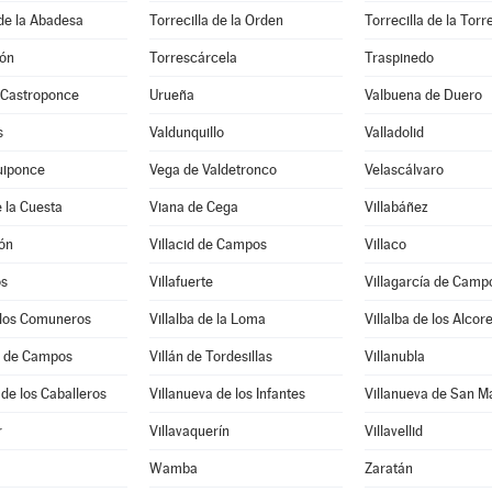
 de la Abadesa
Torrecilla de la Orden
Torrecilla de la Torr
tón
Torrescárcela
Traspinedo
 Castroponce
Urueña
Valbuena de Duero
s
Valdunquillo
Valladolid
uiponce
Vega de Valdetronco
Velascálvaro
 la Cuesta
Viana de Cega
Villabáñez
lón
Villacid de Campos
Villaco
ós
Villafuerte
Villagarcía de Camp
e los Comuneros
Villalba de la Loma
Villalba de los Alcor
l de Campos
Villán de Tordesillas
Villanubla
 de los Caballeros
Villanueva de los Infantes
Villanueva de San M
r
Villavaquerín
Villavellid
Wamba
Zaratán