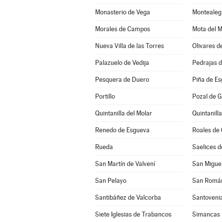
Monasterio de Vega
Montealeg
Morales de Campos
Mota del 
Nueva Villa de las Torres
Olivares d
Palazuelo de Vedija
Pedrajas 
Pesquera de Duero
Piña de E
Portillo
Pozal de G
Quintanilla del Molar
Quintanill
Renedo de Esgueva
Roales de
Rueda
Saelices 
San Martín de Valvení
San Miguel
San Pelayo
San Román
Santibáñez de Valcorba
Santoveni
Siete Iglesias de Trabancos
Simancas