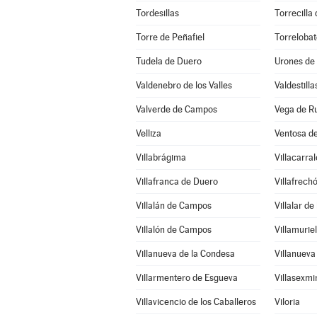
Tordesillas
Torrecilla
Torre de Peñafiel
Torreloba
Tudela de Duero
Urones de
Valdenebro de los Valles
Valdestilla
Valverde de Campos
Vega de R
Velliza
Ventosa de
Villabrágima
Villacarra
Villafranca de Duero
Villafrech
Villalán de Campos
Villalar d
Villalón de Campos
Villamurie
Villanueva de la Condesa
Villanueva
Villarmentero de Esgueva
Villasexmi
Villavicencio de los Caballeros
Viloria