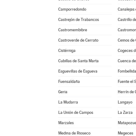
Camporredondo
Canalejas 
Castrejón de Trabancos
Castrillo 
Castromembibre
Castromon
Castroverde de Cerrato
Ceinos de
Cistérniga
Cogeces d
Cubillas de Santa Marta
Cuenca d
Esguevillas de Esgueva
Fombellid
Fuensaldaña
Fuente el 
Geria
Herrín de
La Mudarra
Langayo
La Unión de Campos
La Zarza
Marzales
Matapozue
Medina de Rioseco
Megeces