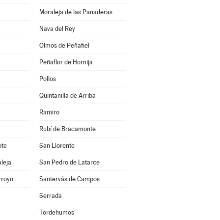
Moraleja de las Panaderas
Nava del Rey
Olmos de Peñafiel
Peñaflor de Hornija
Pollos
Quintanilla de Arriba
Ramiro
Rubí de Bracamonte
ote
San Llorente
leja
San Pedro de Latarce
rroyo
Santervás de Campos
Serrada
Tordehumos