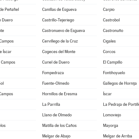
de Peñafiel
Canillas de Esgueva
Carpio
de Duero
Castrillo-Tejeriego
Castrobol
te
Castronuevo de Esgueva
Castronuño
 Campos
Cervillego de la Cruz
Cigales
e Íscar
Cogeces del Monte
Corcos
e Campos
Curiel de Duero
El Campillo
a
Fompedraza
Fontihoyuelo
Sol
Fuente-Olmedo
Gallegos de Hornija
 Campos
Hornillos de Eresma
Íscar
La Parrilla
La Pedraja de Portill
Llano de Olmedo
Lomoviejo
los
Matilla de los Caños
Mayorga
Melgar de Abajo
Melgar de Arriba