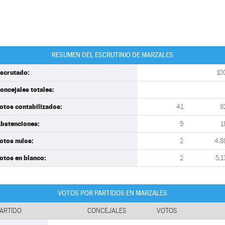
RESUMEN DEL ESCRUTINIO DE MARZALES
scrutado:
10
oncejales totales:
otos contabilizados:
41
8
bstenciones:
9
1
otos nulos:
2
4,8
otos en blanco:
2
5,1
VOTOS POR PARTIDOS EN MARZALES
ARTIDO
CONCEJALES
VOTOS