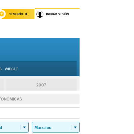
SUSCRÍBETE
INICIAR SESIÓN
S
WIDGET
2007
TONÓMICAS