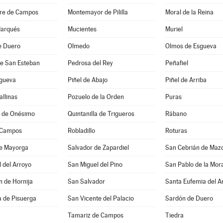
re de Campos
Montemayor de Pililla
Moral de la Reina
Marqués
Mucientes
Muriel
e Duero
Olmedo
Olmos de Esgueva
de San Esteban
Pedrosa del Rey
Peñafiel
sgueva
Piñel de Abajo
Piñel de Arriba
allinas
Pozuelo de la Orden
Puras
a de Onésimo
Quintanilla de Trigueros
Rábano
 Campos
Robladillo
Roturas
de Mayorga
Salvador de Zapardiel
San Cebrián de Maz
 del Arroyo
San Miguel del Pino
San Pablo de la Mora
 de Hornija
San Salvador
Santa Eufemia del A
a de Pisuerga
San Vicente del Palacio
Sardón de Duero
Tamariz de Campos
Tiedra