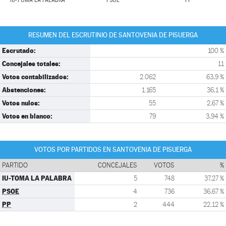
IU-TOMA LA PALABRA
PSOE
PP
RESUMEN DEL ESCRUTINIO DE SANTOVENIA DE PISUERGA
Escrutado:
100 %
Concejales totales:
11
Votos contabilizados:
2.062
63,9 %
Abstenciones:
1.165
36,1 %
Votos nulos:
55
2,67 %
Votos en blanco:
79
3,94 %
VOTOS POR PARTIDOS EN SANTOVENIA DE PISUERGA
PARTIDO
CONCEJALES
VOTOS
%
IU-TOMA LA PALABRA
5
748
37,27 %
PSOE
4
736
36,67 %
PP
2
444
22,12 %