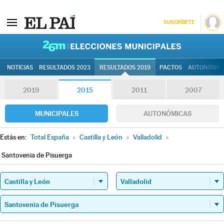
SUSCRÍBETE
26M | Elec
NOTICIAS
RESULTADOS 2023
RESULTADOS 2019
PACTOS
AUTONÓMIC
2019
2015
2011
2007
MUNICIPALES
AUTONÓMICAS
Estás en:
Total España
»
Castilla y León
»
Valladolid
»
Santovenia de Pisuerga