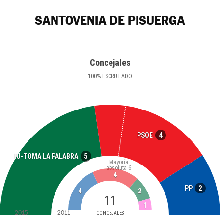
SANTOVENIA DE PISUERGA
Concejales
100
%
ESCRUTADO
4
PSOE
5
IU-TOMA LA PALABRA
Mayoría
absoluta
6
4
2
PP
4
2
11
1
2015
2011
CONCEJALES