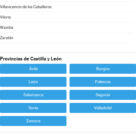
Villavicencio de los Caballeros
Viloria
Wamba
Zaratán
Provincias de Castilla y León
Ávila
Burgos
León
Palencia
Salamanca
Segovia
Soria
Valladolid
Zamora