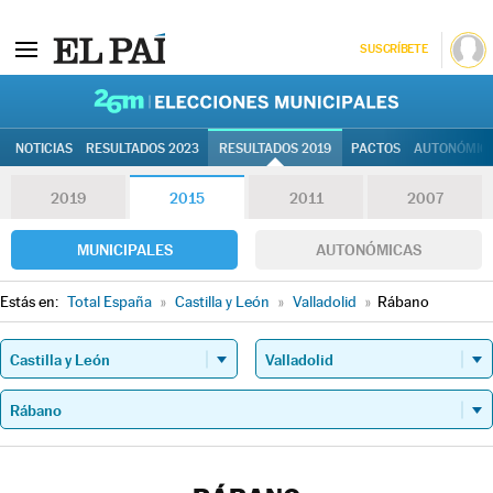
SUSCRÍBETE
26M | Elec
NOTICIAS
RESULTADOS 2023
RESULTADOS 2019
PACTOS
AUTONÓMIC
2019
2015
2011
2007
MUNICIPALES
AUTONÓMICAS
Estás en:
Total España
»
Castilla y León
»
Valladolid
»
Rábano