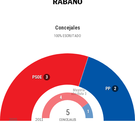
RÁBANO
Concejales
100
%
ESCRUTADO
3
PSOE
2
PP
Mayoría
absoluta
3
4
5
1
2015
2011
CONCEJALES