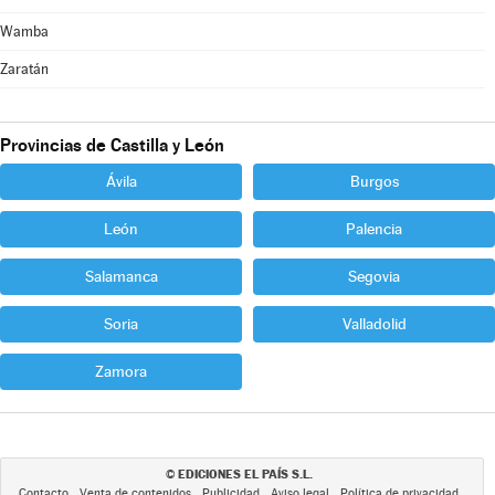
Wamba
Zaratán
Provincias de Castilla y León
Ávila
Burgos
León
Palencia
Salamanca
Segovia
Soria
Valladolid
Zamora
EDICIONES EL PAÍS S.L.
©
Contacto
Venta de contenidos
Publicidad
Aviso legal
Política de privacidad