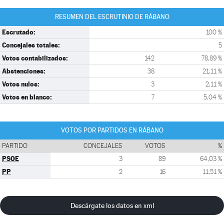
RESUMEN DEL ESCRUTINIO DE RÁBANO
Escrutado:
100 %
Concejales totales:
5
Votos contabilizados:
142
78,89 %
Abstenciones:
38
21,11 %
Votos nulos:
3
2,11 %
Votos en blanco:
7
5,04 %
VOTOS POR PARTIDOS EN RÁBANO
PARTIDO
CONCEJALES
VOTOS
%
PSOE
3
89
64,03 %
PP
2
16
11,51 %
Descárgate los datos en xml