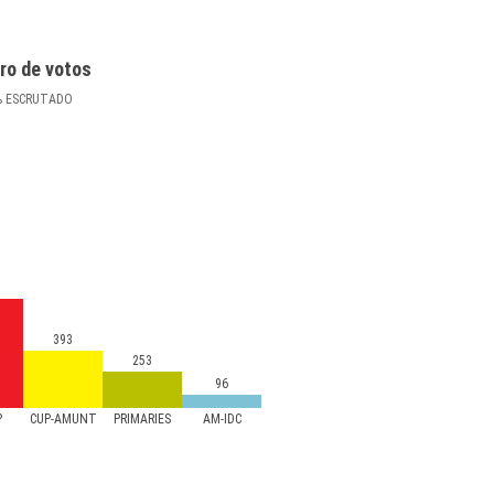
ro de votos
%
ESCRUTADO
393
253
96
P
CUP-AMUNT
PRIMÀRIES
AM-IDC