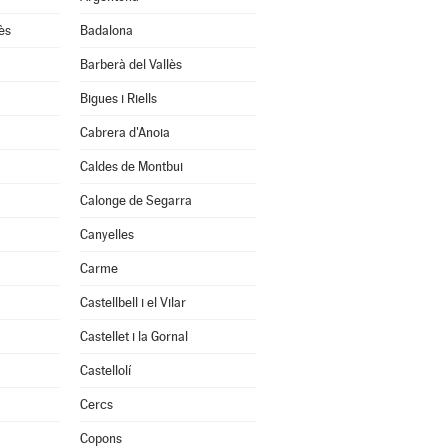
ès
Badalona
Barberà del Vallès
Bigues i Riells
Cabrera d'Anoia
Caldes de Montbui
Calonge de Segarra
Canyelles
Carme
Castellbell i el Vilar
Castellet i la Gornal
Castellolí
Cercs
Copons