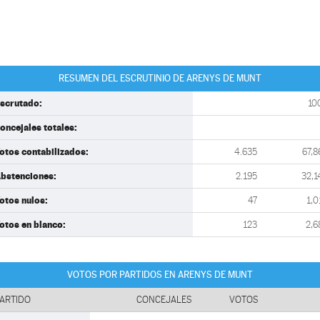
RESUMEN DEL ESCRUTINIO DE ARENYS DE MUNT
scrutado:
10
oncejales totales:
otos contabilizados:
4.635
67,8
bstenciones:
2.195
32,1
otos nulos:
47
1,0
otos en blanco:
123
2,6
VOTOS POR PARTIDOS EN ARENYS DE MUNT
ARTIDO
CONCEJALES
VOTOS