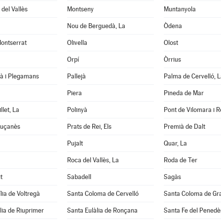
del Vallès
Montseny
Muntanyola
Nou de Berguedà, La
Òdena
ontserrat
Olivella
Olost
Orpí
Òrrius
tà i Plegamans
Pallejà
Palma de Cervelló, L
Piera
Pineda de Mar
llet, La
Polinyà
Pont de Vilomara i Ro
luçanès
Prats de Rei, Els
Premià de Dalt
Pujalt
Quar, La
Roca del Vallès, La
Roda de Ter
t
Sabadell
Sagàs
lia de Voltregà
Santa Coloma de Cervelló
Santa Coloma de Gr
lia de Riuprimer
Santa Eulàlia de Ronçana
Santa Fe del Penedè