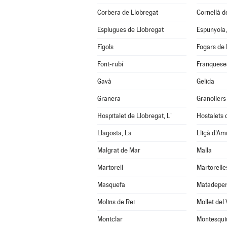
Corbera de Llobregat
Cornellà d
Esplugues de Llobregat
Espunyola,
Fígols
Fogars de 
Font-rubí
Franqueses
Gavà
Gelida
Granera
Granollers
Hospitalet de Llobregat, L'
Hostalets d
Llagosta, La
Lliçà d'Am
Malgrat de Mar
Malla
Martorell
Martorelle
Masquefa
Matadepe
Molins de Rei
Mollet del 
Montclar
Montesqui