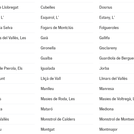
e Llobregat
Cubelles
Dosrius
 L'
Esquirol, L'
Estany, L'
la Selva
Fogars de Montclús
Folgueroles
 del Vallès, Les
Gaià
Gallifa
Gironella
Gisclareny
Gualba
Guardiola de Bergu
e Pierola, Els
Igualada
Jorba
unt
Lliçà de Vall
Llinars del Vallès
Manlleu
Manresa
s
Masies de Roda, Les
Masies de Voltregà, 
ra
Mataró
Mediona
Vallès
Monistrol de Calders
Monistrol de Montse
u
Montgat
Montmajor