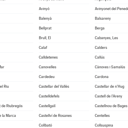
Avinyó
Avinyonet del Pened
Balenyà
Balsareny
Bellprat
Berga
Brull, El
Cabanyes, Les
Calaf
Calders
Calldetenes
Callús
Mar
Canovelles
Cànoves i Samalús
Cardedeu
Cardona
el Riu
Castellar del Vallès
Castellar de n'Hug
Castelldefels
Castell de l'Areny
it de Riubregós
Castellgalí
Castellnou de Bages
de la Marca
Castellví de Rosanes
Centelles
Collbató
Collsuspina