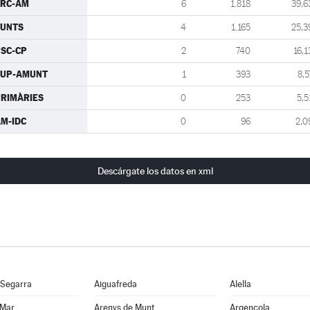
ERC-AM
6
1.818
39,6
JUNTS
4
1.165
25,3
SC-CP
2
740
16,1
CUP-AMUNT
1
393
8,5
RIMÀRIES
0
253
5,5
M-IDC
0
96
2,0
Descárgate los datos en xml
 Segarra
Aiguafreda
Alella
 Mar
Arenys de Munt
Argençola