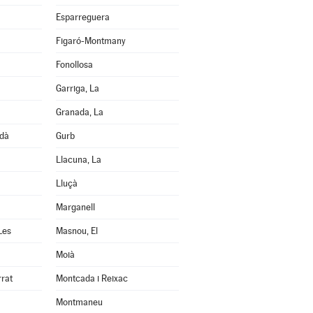
Esparreguera
Figaró-Montmany
Fonollosa
Garriga, La
Granada, La
edà
Gurb
Llacuna, La
Lluçà
Marganell
Les
Masnou, El
Moià
rrat
Montcada i Reixac
Montmaneu