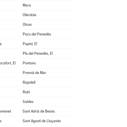
Mura
Olèrdola
Olvan
Pacs del Penedès
a
Papiol, El
Pla del Penedès, El
cafort, El
Pontons
Premià de Mar
Rajadell
Rubí
Saldes
amenet
Sant Adrià de Besòs
s
Sant Agustí de Lluçanès