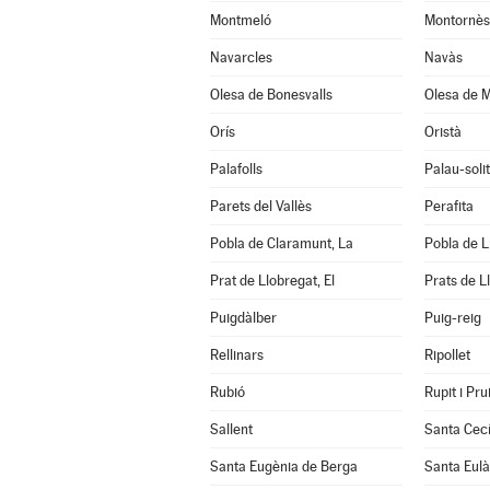
Montmeló
Montornès 
Navarcles
Navàs
Olesa de Bonesvalls
Olesa de M
Orís
Oristà
Palafolls
Palau-soli
Parets del Vallès
Perafita
Pobla de Claramunt, La
Pobla de Li
Prat de Llobregat, El
Prats de L
Puigdàlber
Puig-reig
Rellinars
Ripollet
Rubió
Rupit i Prui
Sallent
Santa Cecí
Santa Eugènia de Berga
Santa Eulà