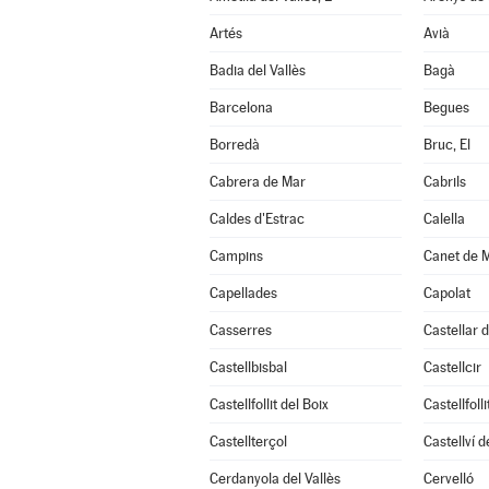
Artés
Avià
Badia del Vallès
Bagà
Barcelona
Begues
Borredà
Bruc, El
Cabrera de Mar
Cabrils
Caldes d'Estrac
Calella
Campins
Canet de 
Capellades
Capolat
Casserres
Castellar d
Castellbisbal
Castellcir
Castellfollit del Boix
Castellfoll
Castellterçol
Castellví 
Cerdanyola del Vallès
Cervelló