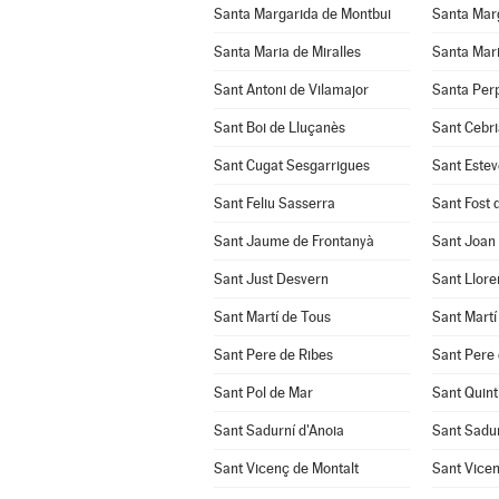
Santa Margarida de Montbui
Santa Marg
Santa Maria de Miralles
Santa Mari
Sant Antoni de Vilamajor
Santa Per
Sant Boi de Lluçanès
Sant Cebri
Sant Cugat Sesgarrigues
Sant Estev
Sant Feliu Sasserra
Sant Fost 
Sant Jaume de Frontanyà
Sant Joan
Sant Just Desvern
Sant Llore
Sant Martí de Tous
Sant Martí
Sant Pere de Ribes
Sant Pere 
Sant Pol de Mar
Sant Quint
Sant Sadurní d'Anoia
Sant Sadu
Sant Vicenç de Montalt
Sant Vicen