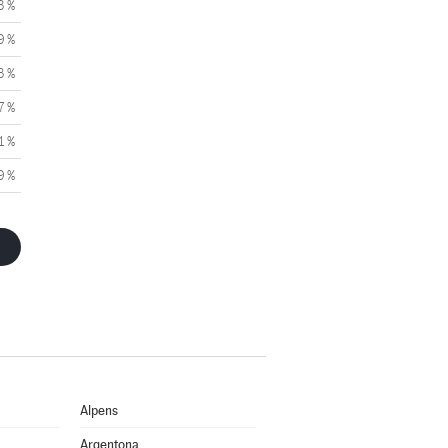
3 %
9 %
3 %
7 %
1 %
9 %
Alpens
Argentona