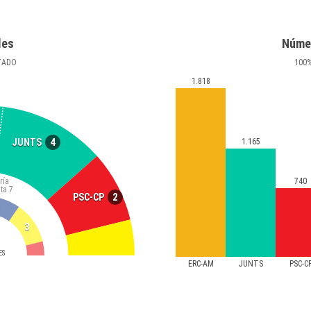
les
Núme
TADO
100
1.818
4
JUNTS
1.165
ría
740
ta
7
2
PSC-CP
3
ES
ERC-AM
JUNTS
PSC-C