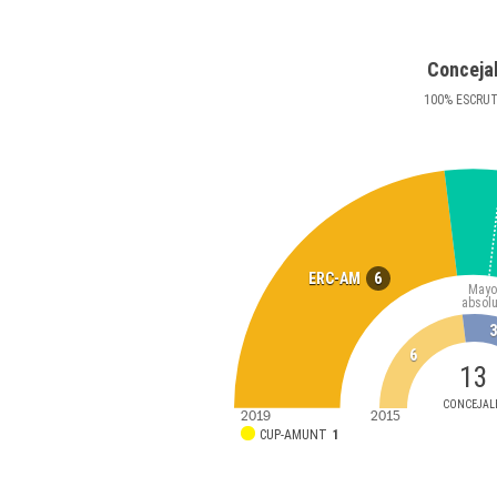
Conceja
100
%
ESCRU
6
ERC-AM
Mayo
absolu
3
6
13
CONCEJAL
2019
2015
CUP-AMUNT
1