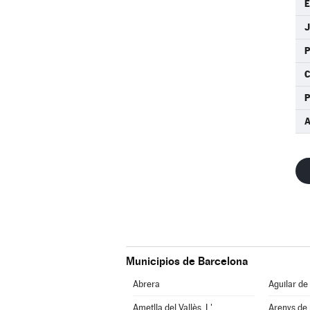
P
P
A
Municipios de Barcelona
Abrera
Aguilar de
Ametlla del Vallès, L'
Arenys de