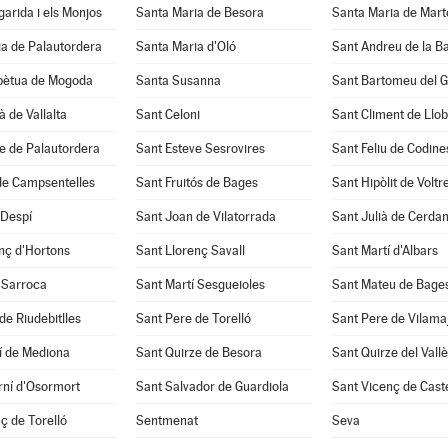
arida i els Monjos
Santa Maria de Besora
Santa Maria de Mart
a de Palautordera
Santa Maria d'Oló
Sant Andreu de la B
pètua de Mogoda
Santa Susanna
Sant Bartomeu del 
à de Vallalta
Sant Celoni
Sant Climent de Llo
e de Palautordera
Sant Esteve Sesrovires
Sant Feliu de Codine
de Campsentelles
Sant Fruitós de Bages
Sant Hipòlit de Voltr
 Despí
Sant Joan de Vilatorrada
Sant Julià de Cerda
nç d'Hortons
Sant Llorenç Savall
Sant Martí d'Albars
 Sarroca
Sant Martí Sesgueioles
Sant Mateu de Bage
de Riudebitlles
Sant Pere de Torelló
Sant Pere de Vilama
í de Mediona
Sant Quirze de Besora
Sant Quirze del Vall
rní d'Osormort
Sant Salvador de Guardiola
Sant Vicenç de Caste
ç de Torelló
Sentmenat
Seva