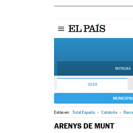
NOTICIAS
2019
MUNICIPA
Estás en:
Total España
»
Cataluña
»
Barc
ARENYS DE MUNT