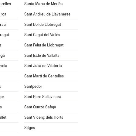
orelles
Santa Maria de Merlès
arca
Sant Andreu de Llavaneres
Grau
Sant Boi de Llobregat
bregat
Sant Cugat del Vallès
s
Sant Feliu de Llobregat
egà
Sant Iscle de Vallalta
nyola
Sant Julià de Vilatorta
Sant Martí de Centelles
s
Santpedor
jor
Sant Pere Sallavinera
ès
Sant Quirze Safaja
llet
Sant Vicenç dels Horts
Sitges