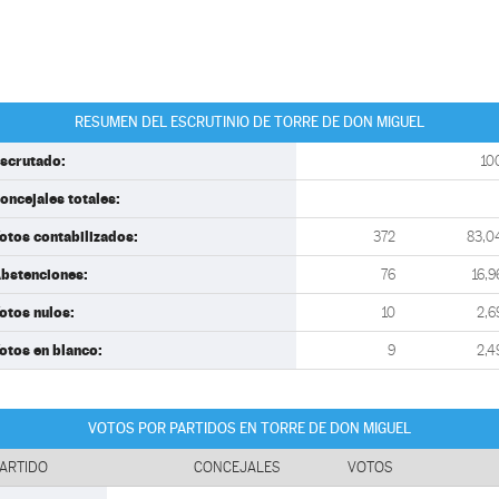
RESUMEN DEL ESCRUTINIO DE TORRE DE DON MIGUEL
scrutado:
10
oncejales totales:
otos contabilizados:
372
83,0
bstenciones:
76
16,9
otos nulos:
10
2,6
otos en blanco:
9
2,4
VOTOS POR PARTIDOS EN TORRE DE DON MIGUEL
ARTIDO
CONCEJALES
VOTOS