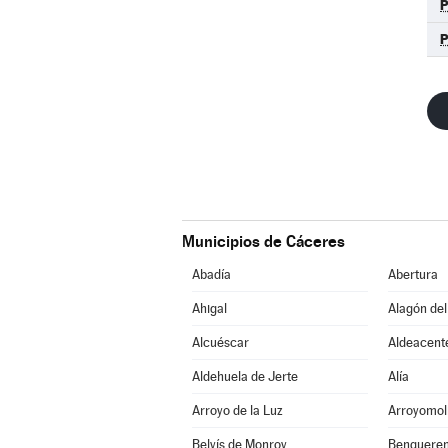
Municipios de Cáceres
Abadía
Abertura
Ahigal
Alagón del
Alcuéscar
Aldeacent
Aldehuela de Jerte
Alía
Arroyo de la Luz
Arroyomol
Belvís de Monroy
Benqueren