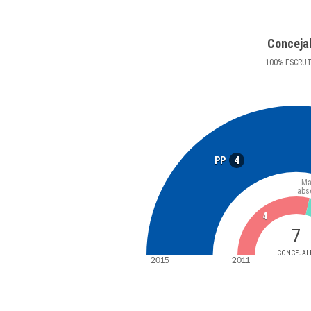
Conceja
100
%
ESCRU
4
PP
Ma
abs
4
7
CONCEJAL
2015
2011