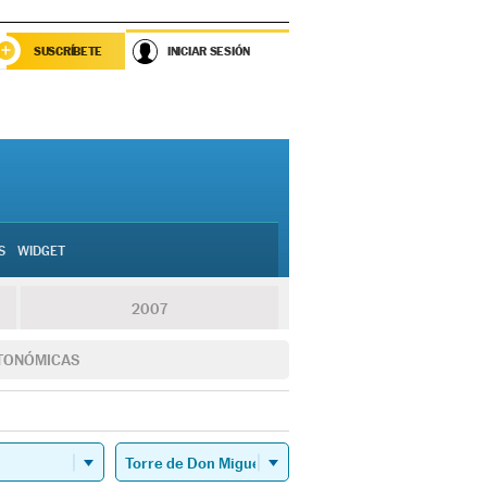
SUSCRÍBETE
INICIAR SESIÓN
S
WIDGET
2007
TONÓMICAS