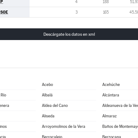
PP
4
188
51,9
PSOE
3
165
45,5
Descárgate los datos en xml
Acebo
Acehúche
 Río
Albalá
Alcántara
enera
Aldea del Cano
Aldeanueva de la Ve
Aliseda
Almaraz
inos
Arroyomolinos de la Vera
Baños de Montemay
cia
Berrocalejo
Berzocana