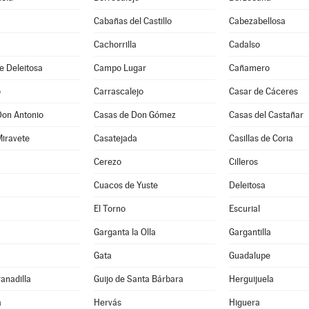
Cabañas del Castillo
Cabezabellosa
Cachorrilla
Cadalso
e Deleitosa
Campo Lugar
Cañamero
o
Carrascalejo
Casar de Cáceres
Don Antonio
Casas de Don Gómez
Casas del Castañar
Miravete
Casatejada
Casillas de Coria
Cerezo
Cilleros
Cuacos de Yuste
Deleitosa
El Torno
Escurial
Garganta la Olla
Gargantilla
Gata
Guadalupe
ranadilla
Guijo de Santa Bárbara
Herguijuela
a
Hervás
Higuera