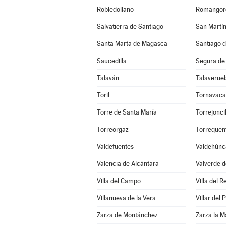
Robledollano
Romangor
Salvatierra de Santiago
San Martín
Santa Marta de Magasca
Santiago d
Saucedilla
Segura de
Talaván
Talaveruel
Toril
Tornavaca
Torre de Santa María
Torrejoncil
Torreorgaz
Torreque
Valdefuentes
Valdehúnc
Valencia de Alcántara
Valverde d
Villa del Campo
Villa del R
Villanueva de la Vera
Villar del
Zarza de Montánchez
Zarza la M