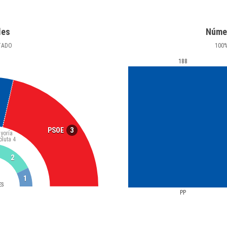
les
Núme
TADO
100
188
3
PSOE
yoría
oluta
4
2
1
ES
PP