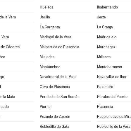
Huélaga
Ibahernando
 de la Vera
Jarilla
Jerte
La Garganta
La Granja
a Vera
Madrigal de la Vera
Madrigalejo
a de Cáceres
Malpartida de Plasencia
Marchagaz
bor
Miajadas
Millanes
Montánchez
Montehermoso
ejo
Navalmoral de la Mata
Navalvillar de Ibor
l
Oliva de Plasencia
Palomero
e la Mata
Peraleda de San Román
Perales del Puerto
ueado
Piornal
Plasencia
o
Pozuelo de Zarzón
Pueblonuevo de Mir
Robledillo de Gata
Robledillo de la Vera