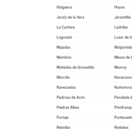
Holguera
Hoyos
Jaraíz de la Vera
Jarandilla
La Cumbre
Ladrillar
Logrosán
Losar de l
Majadas
Malpartid
Membrío
Mesas de I
Mohedas de Granadilla
Monroy
Morcillo
Navaconc
Navezuelas
Nuñomora
Pedroso de Acim
Peraleda d
Piedras Albas
Pinofranq
Portaje
Portezuel
Rebollar
Riolobos