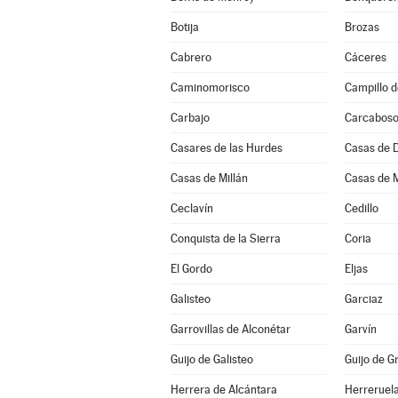
Botija
Brozas
Cabrero
Cáceres
Caminomorisco
Campillo d
Carbajo
Carcabos
Casares de las Hurdes
Casas de 
Casas de Millán
Casas de 
Ceclavín
Cedillo
Conquista de la Sierra
Coria
El Gordo
Eljas
Galisteo
Garciaz
Garrovillas de Alconétar
Garvín
Guijo de Galisteo
Guijo de G
Herrera de Alcántara
Herreruel