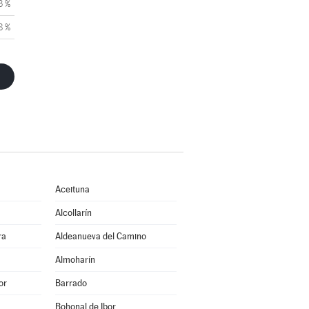
3 %
8 %
Aceituna
Alcollarín
ra
Aldeanueva del Camino
Almoharín
or
Barrado
Bohonal de Ibor