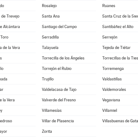
do
Rosalejo
Ruanes
 de Trevejo
Santa Ana
Santa Cruz de la Sie
e Alcántara
Santiago del Campo
Santibáñez el Alto
 Toro
Serradilla
Serrejón
a de la Vera
Talayuela
Tejeda de Tiétar
s
Torrecilla de los Ángeles
Torrecillas de la Tie
lo
Torrejón el Rubio
Torremenga
mada
Trujillo
Valdastillas
ar
Valdelacasa de Tajo
Valdemorales
e la Vera
Valverde del Fresno
Vegaviana
ey
Villamesías
Villamiel
 Pedroso
Villar de Plasencia
Villasbuenas de Gat
ayor
Zorita