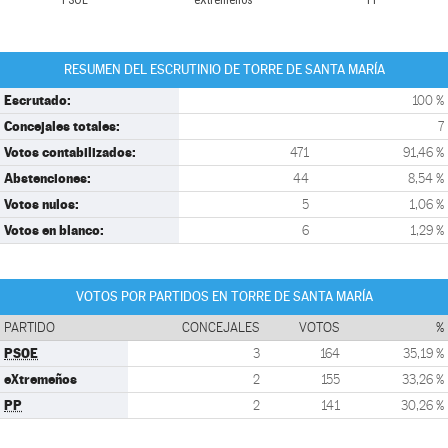
PSOE
eXtremeños
PP
RESUMEN DEL ESCRUTINIO DE TORRE DE SANTA MARÍA
Escrutado:
100 %
Concejales totales:
7
Votos contabilizados:
471
91,46 %
Abstenciones:
44
8,54 %
Votos nulos:
5
1,06 %
Votos en blanco:
6
1,29 %
VOTOS POR PARTIDOS EN TORRE DE SANTA MARÍA
PARTIDO
CONCEJALES
VOTOS
%
PSOE
3
164
35,19 %
eXtremeños
2
155
33,26 %
PP
2
141
30,26 %