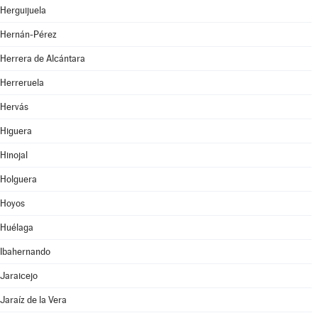
Herguijuela
Hernán-Pérez
Herrera de Alcántara
Herreruela
Hervás
Higuera
Hinojal
Holguera
Hoyos
Huélaga
Ibahernando
Jaraicejo
Jaraíz de la Vera