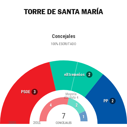
TORRE DE SANTA MARÍA
Concejales
100
%
ESCRUTADO
2
eXtremeños
3
PSOE
Mayoría
absoluta
4
2
PP
4
2
7
1
2015
2011
CONCEJALES