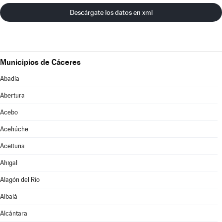
Descárgate los datos en xml
Municipios de Cáceres
Abadía
Abertura
Acebo
Acehúche
Aceituna
Ahigal
Alagón del Río
Albalá
Alcántara