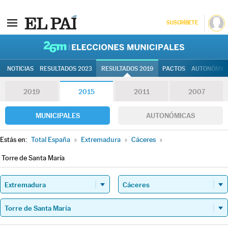
SUSCRÍBETE
26M | Elec
NOTICIAS
RESULTADOS 2023
RESULTADOS 2019
PACTOS
AUTONÓMIC
2019
2015
2011
2007
MUNICIPALES
AUTONÓMICAS
Estás en:
Total España
»
Extremadura
»
Cáceres
»
Torre de Santa María