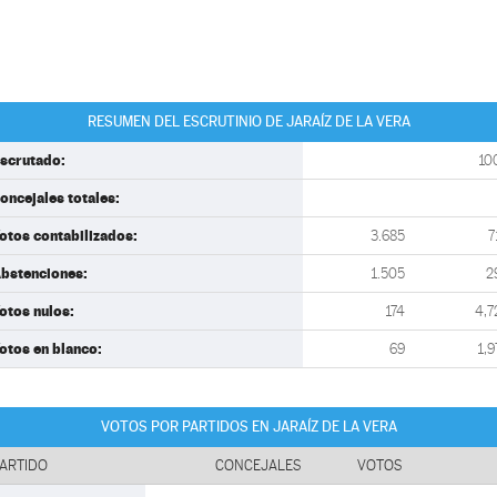
RESUMEN DEL ESCRUTINIO DE JARAÍZ DE LA VERA
scrutado:
10
oncejales totales:
otos contabilizados:
3.685
7
bstenciones:
1.505
2
otos nulos:
174
4,7
otos en blanco:
69
1,9
VOTOS POR PARTIDOS EN JARAÍZ DE LA VERA
ARTIDO
CONCEJALES
VOTOS