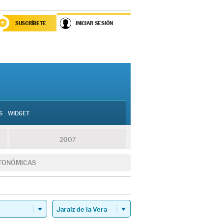
SUSCRÍBETE
INICIAR SESIÓN
S
WIDGET
2007
TONÓMICAS