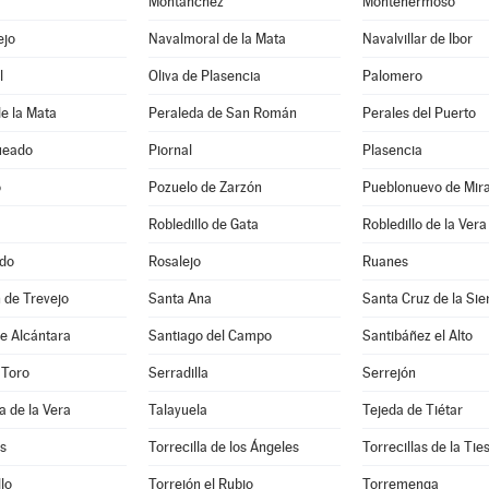
Montánchez
Montehermoso
ejo
Navalmoral de la Mata
Navalvillar de Ibor
l
Oliva de Plasencia
Palomero
e la Mata
Peraleda de San Román
Perales del Puerto
ueado
Piornal
Plasencia
o
Pozuelo de Zarzón
Pueblonuevo de Mir
Robledillo de Gata
Robledillo de la Vera
do
Rosalejo
Ruanes
 de Trevejo
Santa Ana
Santa Cruz de la Sie
e Alcántara
Santiago del Campo
Santibáñez el Alto
 Toro
Serradilla
Serrejón
a de la Vera
Talayuela
Tejeda de Tiétar
s
Torrecilla de los Ángeles
Torrecillas de la Tie
lo
Torrejón el Rubio
Torremenga