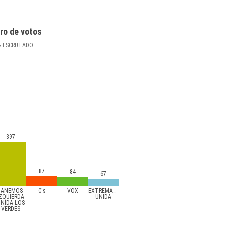
ro de votos
%
ESCRUTADO
397
87
84
67
GANEMOS-
C's
VOX
EXTREMADURA
IZQUIERDA
UNIDA
NIDA-LOS
VERDES