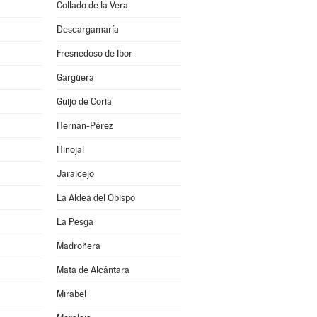
Collado de la Vera
Descargamaría
Fresnedoso de Ibor
Gargüera
Guijo de Coria
Hernán-Pérez
Hinojal
Jaraicejo
La Aldea del Obispo
La Pesga
Madroñera
Mata de Alcántara
Mirabel