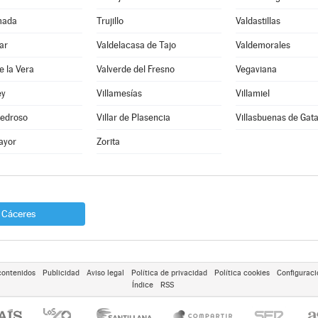
mada
Trujillo
Valdastillas
ar
Valdelacasa de Tajo
Valdemorales
e la Vera
Valverde del Fresno
Vegaviana
ey
Villamesías
Villamiel
 Pedroso
Villar de Plasencia
Villasbuenas de Gat
ayor
Zorita
Cáceres
contenidos
Publicidad
Aviso legal
Política de privacidad
Política cookies
Configuraci
Índice
RSS