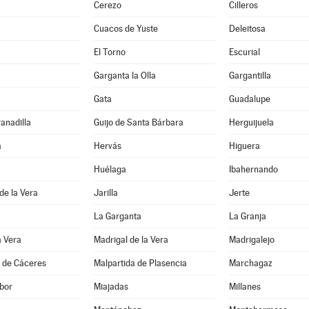
Cerezo
Cilleros
Cuacos de Yuste
Deleitosa
El Torno
Escurial
Garganta la Olla
Gargantilla
Gata
Guadalupe
ranadilla
Guijo de Santa Bárbara
Herguijuela
a
Hervás
Higuera
Huélaga
Ibahernando
 de la Vera
Jarilla
Jerte
La Garganta
La Granja
a Vera
Madrigal de la Vera
Madrigalejo
a de Cáceres
Malpartida de Plasencia
Marchagaz
bor
Miajadas
Millanes