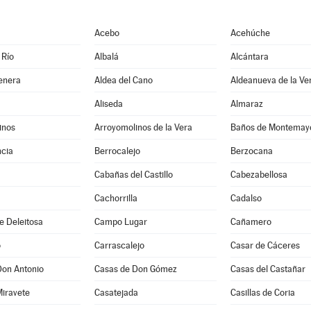
Acebo
Acehúche
 Río
Albalá
Alcántara
enera
Aldea del Cano
Aldeanueva de la Ve
Aliseda
Almaraz
inos
Arroyomolinos de la Vera
Baños de Montemay
cia
Berrocalejo
Berzocana
Cabañas del Castillo
Cabezabellosa
Cachorrilla
Cadalso
e Deleitosa
Campo Lugar
Cañamero
o
Carrascalejo
Casar de Cáceres
Don Antonio
Casas de Don Gómez
Casas del Castañar
Miravete
Casatejada
Casillas de Coria