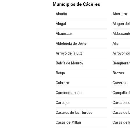
Municipios de Cáceres
Abadía
Abertura
Ahigal
Alagón del
Alcuéscar
Aldeacent
Aldehuela de Jerte
Alía
Arroyo de la Luz
Arroyomol
Belvís de Monroy
Benqueren
Botija
Brozas
Cabrero
Cáceres
Caminomorisco
Campillo d
Carbajo
Carcabos
Casares de las Hurdes
Casas de 
Casas de Millán
Casas de 