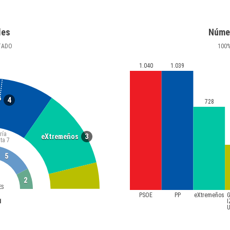
les
Núme
TADO
100
1.040
1.039
4
P
728
ría
3
eXtremeños
ta
7
5
2
ES
PSOE
PP
eXtremeños
1
U