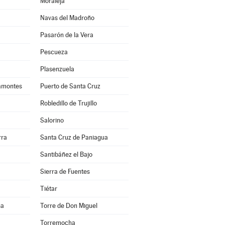
Moraleja
Navas del Madroño
Pasarón de la Vera
Pescueza
Plasenzuela
amontes
Puerto de Santa Cruz
Robledillo de Trujillo
Salorino
rra
Santa Cruz de Paniagua
Santibáñez el Bajo
Sierra de Fuentes
Tiétar
sa
Torre de Don Miguel
Torremocha