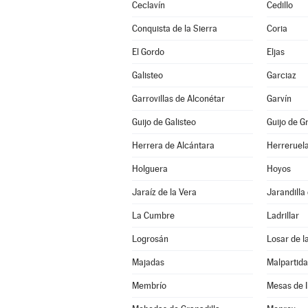
Ceclavín
Cedillo
Conquista de la Sierra
Coria
El Gordo
Eljas
Galisteo
Garciaz
Garrovillas de Alconétar
Garvín
Guijo de Galisteo
Guijo de G
Herrera de Alcántara
Herreruel
Holguera
Hoyos
Jaraíz de la Vera
Jarandilla
La Cumbre
Ladrillar
Logrosán
Losar de l
Majadas
Malpartid
Membrío
Mesas de I