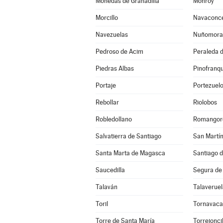
Mohedas de Granadilla
Monroy
Morcillo
Navaconc
Navezuelas
Nuñomora
Pedroso de Acim
Peraleda d
Piedras Albas
Pinofranq
Portaje
Portezuel
Rebollar
Riolobos
Robledollano
Romangor
Salvatierra de Santiago
San Martín
Santa Marta de Magasca
Santiago d
Saucedilla
Segura de
Talaván
Talaveruel
Toril
Tornavaca
Torre de Santa María
Torrejoncil