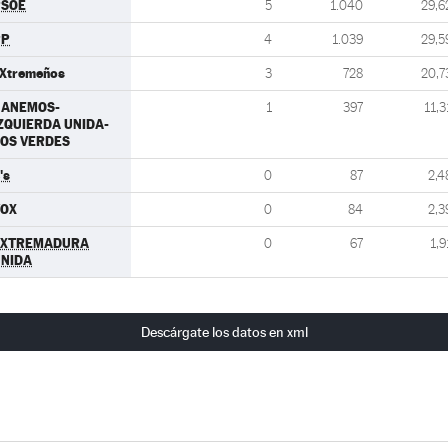
PSOE
5
1.040
29,6
PP
4
1.039
29,5
Xtremeños
3
728
20,7
GANEMOS-
1
397
11,3
ZQUIERDA UNIDA-
OS VERDES
's
0
87
2,4
VOX
0
84
2,3
EXTREMADURA
0
67
1,9
NIDA
Descárgate los datos en xml