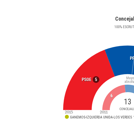
Conceja
100
%
ESCRU
P
Mayo
5
PSOE
absolu
6
13
CONCEJAL
2015
2011
GANEMOS-IZQUIERDA UNIDA-LOS VERDES