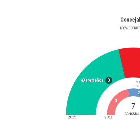
Conceja
100
%
ESCRU
3
eXtremeños
Ma
abs
2
3
7
CONCEJAL
2015
2011