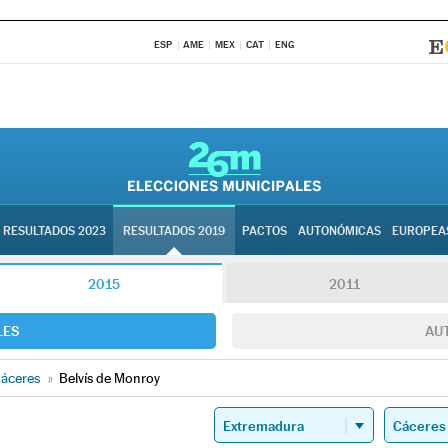
ESP
AME
MEX
CAT
ENG
RESULTADOS 2023
RESULTADOS 2019
PACTOS
AUTONÓMICAS
EUROPEA
2015
2011
LES
AU
áceres
»
Belvís de Monroy