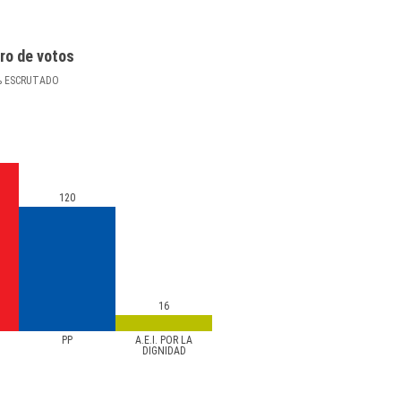
ro de votos
%
ESCRUTADO
120
16
PP
A.E.I. POR LA
DIGNIDAD