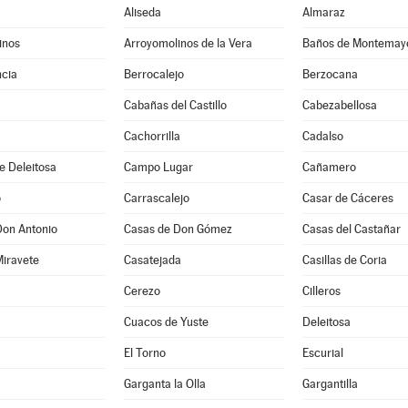
Aliseda
Almaraz
inos
Arroyomolinos de la Vera
Baños de Montemay
cia
Berrocalejo
Berzocana
Cabañas del Castillo
Cabezabellosa
Cachorrilla
Cadalso
e Deleitosa
Campo Lugar
Cañamero
o
Carrascalejo
Casar de Cáceres
Don Antonio
Casas de Don Gómez
Casas del Castañar
Miravete
Casatejada
Casillas de Coria
Cerezo
Cilleros
Cuacos de Yuste
Deleitosa
El Torno
Escurial
Garganta la Olla
Gargantilla