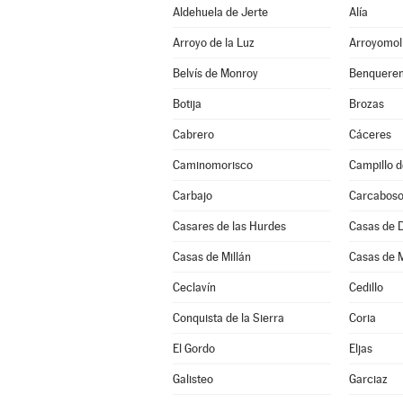
Aldehuela de Jerte
Alía
Arroyo de la Luz
Arroyomol
Belvís de Monroy
Benqueren
Botija
Brozas
Cabrero
Cáceres
Caminomorisco
Campillo d
Carbajo
Carcabos
Casares de las Hurdes
Casas de 
Casas de Millán
Casas de 
Ceclavín
Cedillo
Conquista de la Sierra
Coria
El Gordo
Eljas
Galisteo
Garciaz