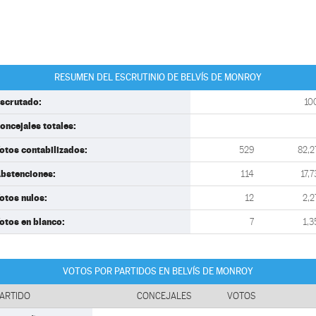
RESUMEN DEL ESCRUTINIO DE BELVÍS DE MONROY
scrutado:
10
oncejales totales:
otos contabilizados:
529
82,2
bstenciones:
114
17,7
otos nulos:
12
2,2
otos en blanco:
7
1,3
VOTOS POR PARTIDOS EN BELVÍS DE MONROY
ARTIDO
CONCEJALES
VOTOS