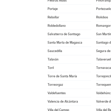
Piedras Albas
Pinofranq
Portaje
Portezuel
Rebollar
Riolobos
Robledollano
Romangor
Salvatierra de Santiago
San Martín
Santa Marta de Magasca
Santiago d
Saucedilla
Segura de
Talaván
Talaveruel
Toril
Tornavaca
Torre de Santa María
Torrejoncil
Torreorgaz
Torreque
Valdefuentes
Valdehúnc
Valencia de Alcántara
Valverde d
Villa del Campo
Villa del R