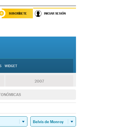
SUSCRÍBETE
INICIAR SESIÓN
S
WIDGET
2007
TONÓMICAS