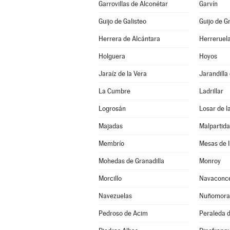
Garrovillas de Alconétar
Garvín
Guijo de Galisteo
Guijo de G
Herrera de Alcántara
Herreruel
Holguera
Hoyos
Jaraíz de la Vera
Jarandilla
La Cumbre
Ladrillar
Logrosán
Losar de l
Majadas
Malpartid
Membrío
Mesas de I
Mohedas de Granadilla
Monroy
Morcillo
Navaconc
Navezuelas
Nuñomora
Pedroso de Acim
Peraleda d