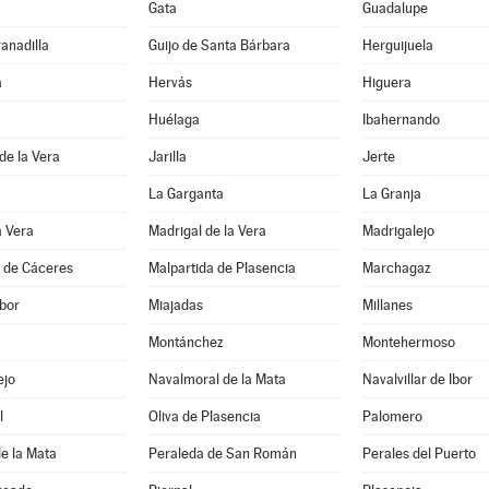
Gata
Guadalupe
ranadilla
Guijo de Santa Bárbara
Herguijuela
a
Hervás
Higuera
Huélaga
Ibahernando
 de la Vera
Jarilla
Jerte
La Garganta
La Granja
a Vera
Madrigal de la Vera
Madrigalejo
a de Cáceres
Malpartida de Plasencia
Marchagaz
bor
Miajadas
Millanes
Montánchez
Montehermoso
ejo
Navalmoral de la Mata
Navalvillar de Ibor
l
Oliva de Plasencia
Palomero
e la Mata
Peraleda de San Román
Perales del Puerto