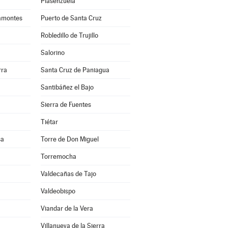
Plasenzuela
amontes
Puerto de Santa Cruz
Robledillo de Trujillo
Salorino
rra
Santa Cruz de Paniagua
Santibáñez el Bajo
Sierra de Fuentes
Tiétar
sa
Torre de Don Miguel
Torremocha
Valdecañas de Tajo
Valdeobispo
Viandar de la Vera
Villanueva de la Sierra