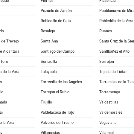
ueado
Piornal
Plasencia
o
Pozuelo de Zarzón
Pueblonuevo de Mir
Robledillo de Gata
Robledillo de la Vera
do
Rosalejo
Ruanes
 de Trevejo
Santa Ana
Santa Cruz de la Sie
e Alcántara
Santiago del Campo
Santibáñez el Alto
 Toro
Serradilla
Serrejón
a de la Vera
Talayuela
Tejeda de Tiétar
s
Torrecilla de los Ángeles
Torrecillas de la Tie
lo
Torrejón el Rubio
Torremenga
mada
Trujillo
Valdastillas
ar
Valdelacasa de Tajo
Valdemorales
e la Vera
Valverde del Fresno
Vegaviana
ey
Villamesías
Villamiel