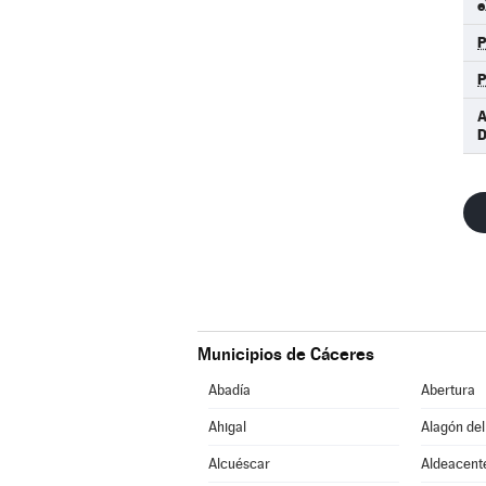
e
A
D
Municipios de Cáceres
Abadía
Abertura
Ahigal
Alagón del
Alcuéscar
Aldeacent