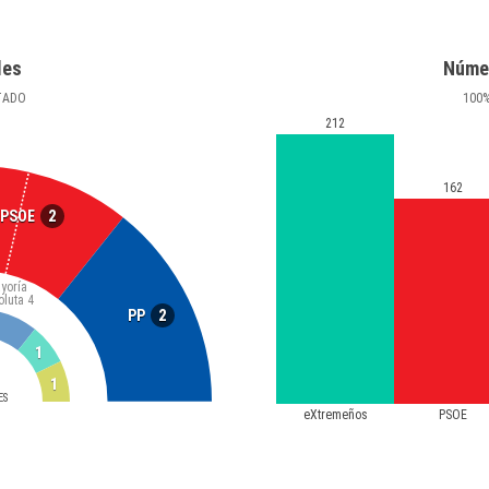
les
Núme
TADO
100
212
162
2
PSOE
yoría
oluta
4
2
PP
1
1
ES
eXtremeños
PSOE