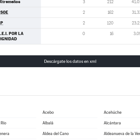
Xtremeños
3
212
41,0
PSOE
2
162
31,3
PP
2
120
23,2
.E.I. POR LA
0
16
3,0
IGNIDAD
Descárgate los datos en xml
Acebo
Acehúche
 Río
Albalá
Alcántara
enera
Aldea del Cano
Aldeanueva de la Ve