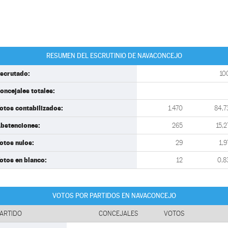
RESUMEN DEL ESCRUTINIO DE NAVACONCEJO
scrutado:
10
oncejales totales:
otos contabilizados:
1.470
84,7
bstenciones:
265
15,2
otos nulos:
29
1,9
otos en blanco:
12
0,8
VOTOS POR PARTIDOS EN NAVACONCEJO
ARTIDO
CONCEJALES
VOTOS