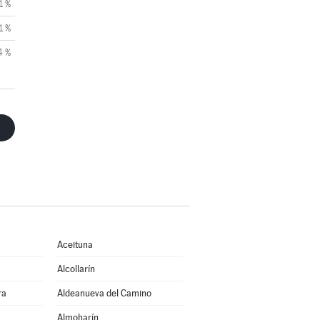
1 %
1 %
4 %
Aceituna
Alcollarín
ra
Aldeanueva del Camino
Almoharín