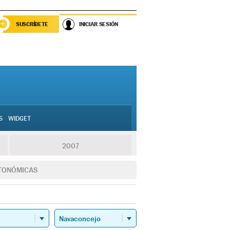
SUSCRÍBETE
INICIAR SESIÓN
S
WIDGET
2007
TONÓMICAS