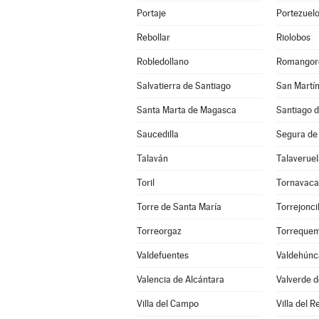
Portaje
Portezuel
Rebollar
Riolobos
Robledollano
Romangor
Salvatierra de Santiago
San Martín
Santa Marta de Magasca
Santiago d
Saucedilla
Segura de
Talaván
Talaveruel
Toril
Tornavaca
Torre de Santa María
Torrejoncil
Torreorgaz
Torreque
Valdefuentes
Valdehúnc
Valencia de Alcántara
Valverde d
Villa del Campo
Villa del R