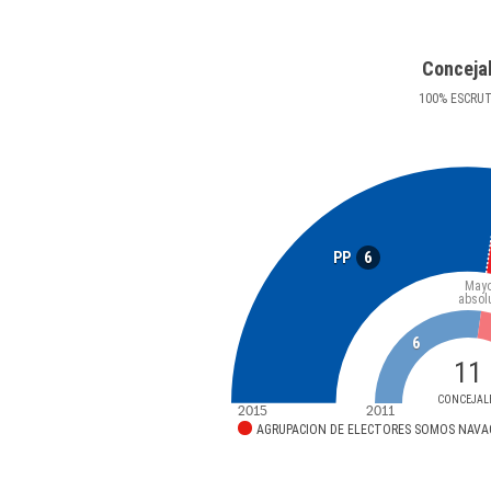
Conceja
100
%
ESCRU
6
PP
Mayo
absol
6
11
CONCEJAL
2015
2011
AGRUPACION DE ELECTORES SOMOS NAV