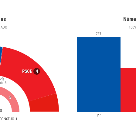
les
Núme
TADO
100
787
4
PSOE
ría
uta
6
5
ES
PP
ACONCEJO
1