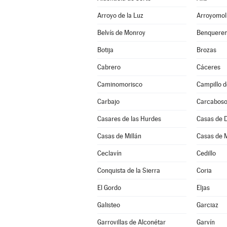
Arroyo de la Luz
Arroyomol
Belvís de Monroy
Benqueren
Botija
Brozas
Cabrero
Cáceres
Caminomorisco
Campillo d
Carbajo
Carcabos
Casares de las Hurdes
Casas de 
Casas de Millán
Casas de 
Ceclavín
Cedillo
Conquista de la Sierra
Coria
El Gordo
Eljas
Galisteo
Garciaz
Garrovillas de Alconétar
Garvín