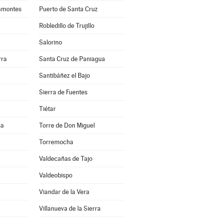
amontes
Puerto de Santa Cruz
Robledillo de Trujillo
Salorino
rra
Santa Cruz de Paniagua
Santibáñez el Bajo
Sierra de Fuentes
Tiétar
sa
Torre de Don Miguel
Torremocha
Valdecañas de Tajo
Valdeobispo
Viandar de la Vera
Villanueva de la Sierra