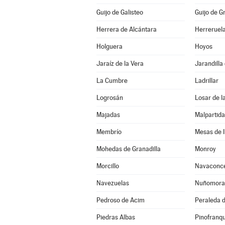
Guijo de Galisteo
Guijo de G
Herrera de Alcántara
Herreruel
Holguera
Hoyos
Jaraíz de la Vera
Jarandilla
La Cumbre
Ladrillar
Logrosán
Losar de l
Majadas
Malpartid
Membrío
Mesas de I
Mohedas de Granadilla
Monroy
Morcillo
Navaconc
Navezuelas
Nuñomora
Pedroso de Acim
Peraleda d
Piedras Albas
Pinofranq