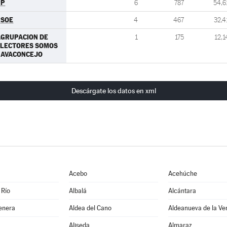
PP
6
787
54,6
PSOE
4
467
32,4
GRUPACION DE
1
175
12,1
ELECTORES SOMOS
NAVACONCEJO
Descárgate los datos en xml
Acebo
Acehúche
 Río
Albalá
Alcántara
enera
Aldea del Cano
Aldeanueva de la Ve
Aliseda
Almaraz