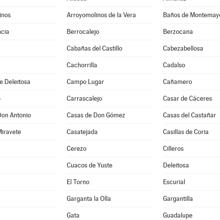
inos
Arroyomolinos de la Vera
Baños de Montemay
cia
Berrocalejo
Berzocana
Cabañas del Castillo
Cabezabellosa
Cachorrilla
Cadalso
e Deleitosa
Campo Lugar
Cañamero
o
Carrascalejo
Casar de Cáceres
Don Antonio
Casas de Don Gómez
Casas del Castañar
Miravete
Casatejada
Casillas de Coria
Cerezo
Cilleros
Cuacos de Yuste
Deleitosa
El Torno
Escurial
Garganta la Olla
Gargantilla
Gata
Guadalupe