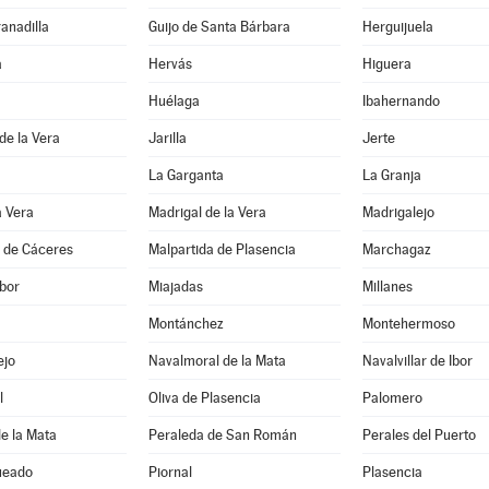
ranadilla
Guijo de Santa Bárbara
Herguijuela
a
Hervás
Higuera
Huélaga
Ibahernando
 de la Vera
Jarilla
Jerte
La Garganta
La Granja
a Vera
Madrigal de la Vera
Madrigalejo
a de Cáceres
Malpartida de Plasencia
Marchagaz
bor
Miajadas
Millanes
Montánchez
Montehermoso
ejo
Navalmoral de la Mata
Navalvillar de Ibor
l
Oliva de Plasencia
Palomero
e la Mata
Peraleda de San Román
Perales del Puerto
ueado
Piornal
Plasencia