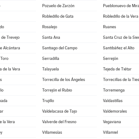
o
Pozuelo de Zarzón
Pueblonuevo de Mir
Robledillo de Gata
Robledillo de la Vera
do
Rosalejo
Ruanes
 de Trevejo
Santa Ana
Santa Cruz de la Sie
e Alcántara
Santiago del Campo
Santibáñez el Alto
 Toro
Serradilla
Serrejón
a de la Vera
Talayuela
Tejeda de Tiétar
s
Torrecilla de los Ángeles
Torrecillas de la Tie
lo
Torrejón el Rubio
Torremenga
mada
Trujillo
Valdastillas
ar
Valdelacasa de Tajo
Valdemorales
e la Vera
Valverde del Fresno
Vegaviana
ey
Villamesías
Villamiel