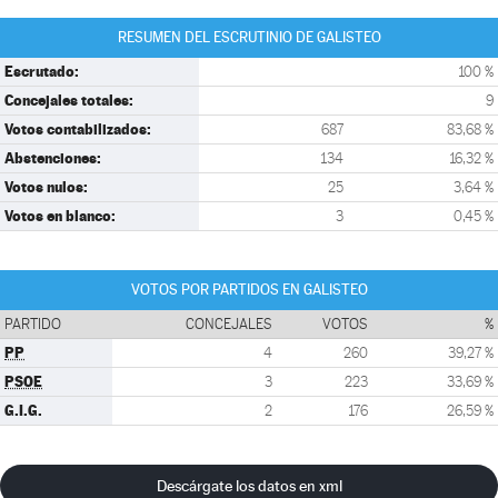
RESUMEN DEL ESCRUTINIO DE GALISTEO
Escrutado:
100 %
Concejales totales:
9
Votos contabilizados:
687
83,68 %
Abstenciones:
134
16,32 %
Votos nulos:
25
3,64 %
Votos en blanco:
3
0,45 %
VOTOS POR PARTIDOS EN GALISTEO
PARTIDO
CONCEJALES
VOTOS
%
PP
4
260
39,27 %
PSOE
3
223
33,69 %
G.I.G.
2
176
26,59 %
Descárgate los datos en xml