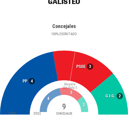
GALISTEO
Concejales
100
%
ESCRUTADO
3
PSOE
4
PP
Mayoría
absoluta
5
3
2
G.I.G.
4
9
2
2015
2011
CONCEJALES