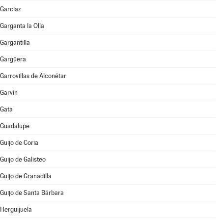
Garciaz
Garganta la Olla
Gargantilla
Gargüera
Garrovillas de Alconétar
Garvín
Gata
Guadalupe
Guijo de Coria
Guijo de Galisteo
Guijo de Granadilla
Guijo de Santa Bárbara
Herguijuela