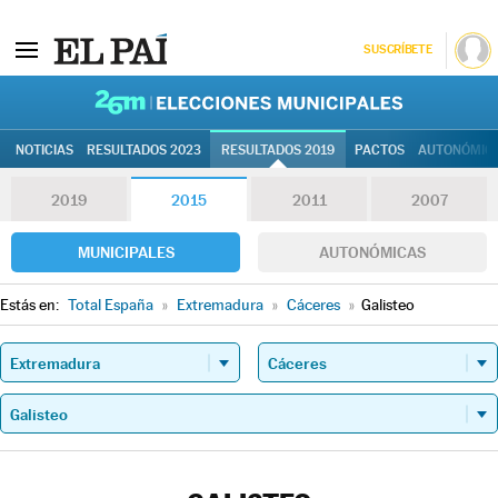
SUSCRÍBETE
26M | Elec
NOTICIAS
RESULTADOS 2023
RESULTADOS 2019
PACTOS
AUTONÓMIC
2019
2015
2011
2007
MUNICIPALES
AUTONÓMICAS
Estás en:
Total España
»
Extremadura
»
Cáceres
»
Galisteo