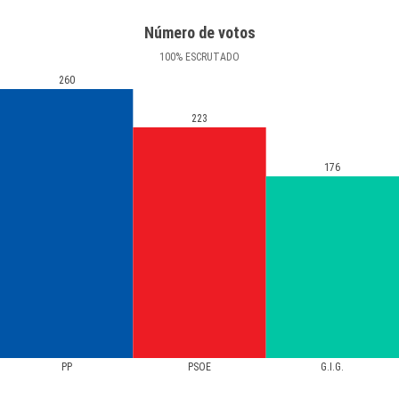
Número de votos
100
%
ESCRUTADO
260
223
176
PP
PSOE
G.I.G.