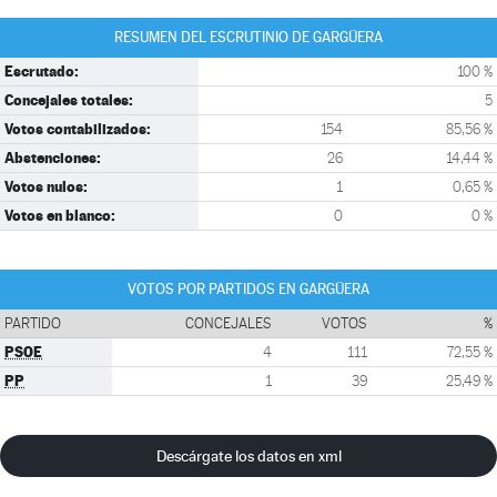
RESUMEN DEL ESCRUTINIO DE GARGÜERA
Escrutado:
100 %
Concejales totales:
5
Votos contabilizados:
154
85,56 %
Abstenciones:
26
14,44 %
Votos nulos:
1
0,65 %
Votos en blanco:
0
0 %
VOTOS POR PARTIDOS EN GARGÜERA
PARTIDO
CONCEJALES
VOTOS
%
PSOE
4
111
72,55 %
PP
1
39
25,49 %
Descárgate los datos en xml