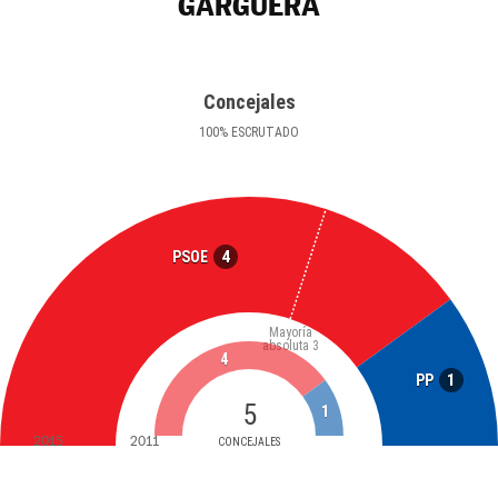
GARGÜERA
Concejales
100
%
ESCRUTADO
4
PSOE
Mayoría
absoluta
3
4
1
PP
5
1
2015
2011
CONCEJALES