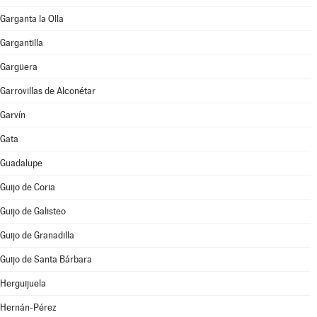
Garganta la Olla
Gargantilla
Gargüera
Garrovillas de Alconétar
Garvín
Gata
Guadalupe
Guijo de Coria
Guijo de Galisteo
Guijo de Granadilla
Guijo de Santa Bárbara
Herguijuela
Hernán-Pérez