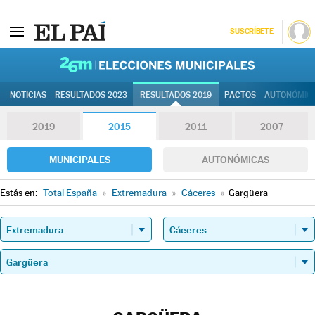
SUSCRÍBETE
26M | Elec
NOTICIAS
RESULTADOS 2023
RESULTADOS 2019
PACTOS
AUTONÓMIC
2019
2015
2011
2007
MUNICIPALES
AUTONÓMICAS
Estás en:
Total España
»
Extremadura
»
Cáceres
»
Gargüera