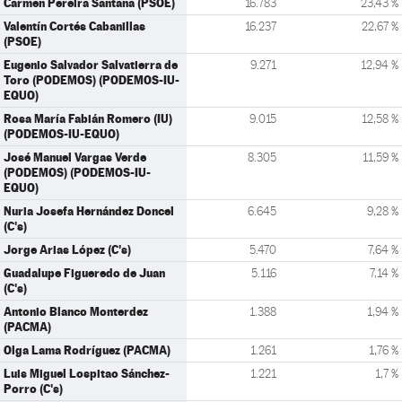
Carmen Pereira Santana (PSOE)
16.783
23,43 %
Valentín Cortés Cabanillas
16.237
22,67 %
(PSOE)
Eugenio Salvador Salvatierra de
9.271
12,94 %
Toro (PODEMOS) (PODEMOS-IU-
EQUO)
Rosa María Fabián Romero (IU)
9.015
12,58 %
(PODEMOS-IU-EQUO)
José Manuel Vargas Verde
8.305
11,59 %
(PODEMOS) (PODEMOS-IU-
EQUO)
Nuria Josefa Hernández Doncel
6.645
9,28 %
(C's)
Jorge Arias López (C's)
5.470
7,64 %
Guadalupe Figueredo de Juan
5.116
7,14 %
(C's)
Antonio Blanco Monterdez
1.388
1,94 %
(PACMA)
Olga Lama Rodríguez (PACMA)
1.261
1,76 %
Luis Miguel Lospitao Sánchez-
1.221
1,7 %
Porro (C's)