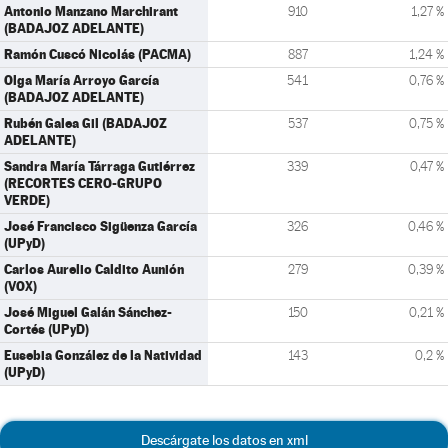
Antonio Manzano Marchirant
910
1,27 %
(BADAJOZ ADELANTE)
Ramón Cuscó Nicolás (PACMA)
887
1,24 %
Olga María Arroyo García
541
0,76 %
(BADAJOZ ADELANTE)
Rubén Galea Gil (BADAJOZ
537
0,75 %
ADELANTE)
Sandra María Tárraga Gutiérrez
339
0,47 %
(RECORTES CERO-GRUPO
VERDE)
José Francisco Sigüenza García
326
0,46 %
(UPyD)
Carlos Aurelio Caldito Aunión
279
0,39 %
(VOX)
José Miguel Galán Sánchez-
150
0,21 %
Cortés (UPyD)
Eusebia González de la Natividad
143
0,2 %
(UPyD)
Descárgate los datos en xml