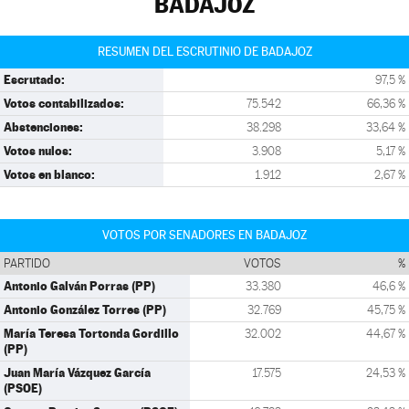
BADAJOZ
RESUMEN DEL ESCRUTINIO DE BADAJOZ
Escrutado:
97,5 %
Votos contabilizados:
75.542
66,36 %
Abstenciones:
38.298
33,64 %
Votos nulos:
3.908
5,17 %
Votos en blanco:
1.912
2,67 %
VOTOS POR SENADORES EN BADAJOZ
PARTIDO
VOTOS
%
Antonio Galván Porras (PP)
33.380
46,6 %
Antonio González Torres (PP)
32.769
45,75 %
María Teresa Tortonda Gordillo
32.002
44,67 %
(PP)
Juan María Vázquez García
17.575
24,53 %
(PSOE)