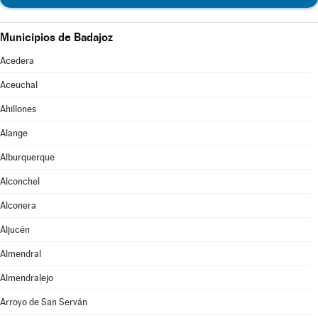
Municipios de Badajoz
Acedera
Aceuchal
Ahillones
Alange
Alburquerque
Alconchel
Alconera
Aljucén
Almendral
Almendralejo
Arroyo de San Serván