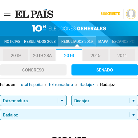
SUSCRÍBETE
10N | Eleccion
NOTICIAS
RESULTADOS 2023
RESULTADOS 2019
MAPA
ESCAÑOS POR 
2019
2019-28A
2016
2015
2011
CONGRESO
SENADO
Estás en:
Total España
»
Extremadura
»
Badajoz
»
Badajoz