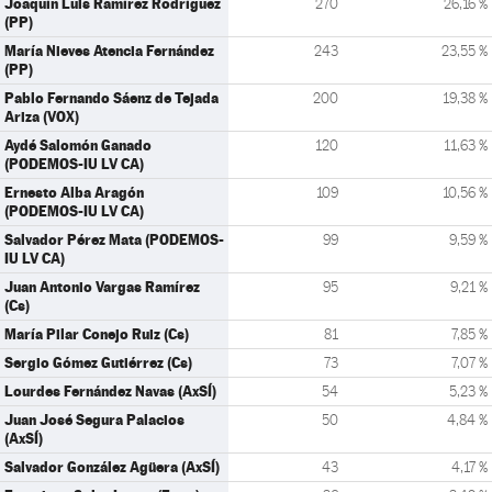
Joaquín Luis Ramírez Rodríguez
270
26,16 %
(PP)
María Nieves Atencia Fernández
243
23,55 %
(PP)
Pablo Fernando Sáenz de Tejada
200
19,38 %
Ariza (VOX)
Aydé Salomón Ganado
120
11,63 %
(PODEMOS-IU LV CA)
Ernesto Alba Aragón
109
10,56 %
(PODEMOS-IU LV CA)
Salvador Pérez Mata (PODEMOS-
99
9,59 %
IU LV CA)
Juan Antonio Vargas Ramírez
95
9,21 %
(Cs)
María Pilar Conejo Ruiz (Cs)
81
7,85 %
Sergio Gómez Gutiérrez (Cs)
73
7,07 %
Lourdes Fernández Navas (AxSÍ)
54
5,23 %
Juan José Segura Palacios
50
4,84 %
(AxSÍ)
Salvador González Agüera (AxSÍ)
43
4,17 %