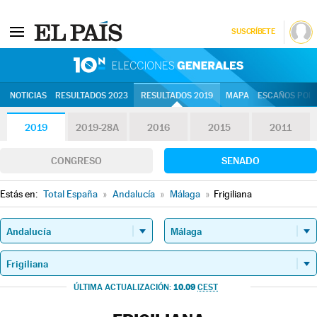
SUSCRÍBETE
10N | Eleccion
NOTICIAS
RESULTADOS 2023
RESULTADOS 2019
MAPA
ESCAÑOS POR 
2019
2019-28A
2016
2015
2011
CONGRESO
SENADO
Estás en:
Total España
»
Andalucía
»
Málaga
»
Frigiliana
10.09
ÚLTIMA ACTUALIZACIÓN:
CEST