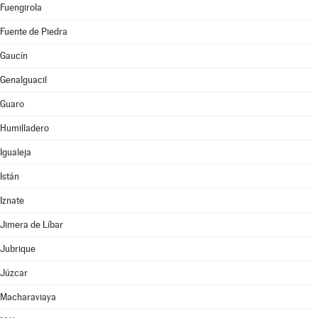
Fuengirola
Fuente de Piedra
Gaucín
Genalguacil
Guaro
Humilladero
Igualeja
Istán
Iznate
Jimera de Líbar
Jubrique
Júzcar
Macharaviaya