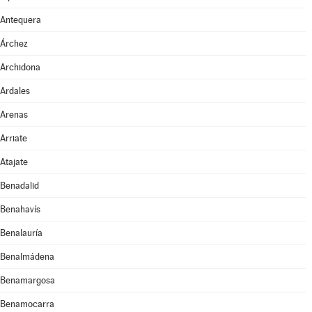
Antequera
Árchez
Archidona
Ardales
Arenas
Arriate
Atajate
Benadalid
Benahavís
Benalauría
Benalmádena
Benamargosa
Benamocarra