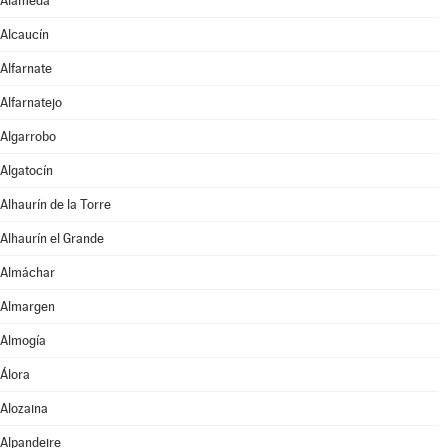
Alameda
Alcaucín
Alfarnate
Alfarnatejo
Algarrobo
Algatocín
Alhaurín de la Torre
Alhaurín el Grande
Almáchar
Almargen
Almogía
Álora
Alozaina
Alpandeire