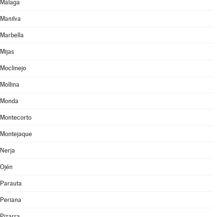
Málaga
Manilva
Marbella
Mijas
Moclinejo
Mollina
Monda
Montecorto
Montejaque
Nerja
Ojén
Parauta
Periana
Pizarra