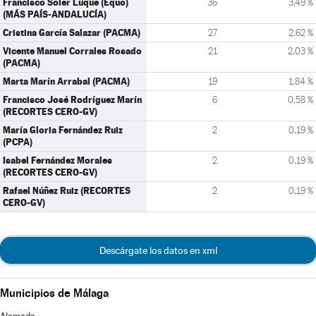
Francisco Soler Luque (Equo)
36
3,49 %
(MÁS PAÍS-ANDALUCÍA)
Cristina García Salazar (PACMA)
27
2,62 %
Vicente Manuel Corrales Rosado
21
2,03 %
(PACMA)
Marta Marín Arrabal (PACMA)
19
1,84 %
Francisco José Rodríguez Marín
6
0,58 %
(RECORTES CERO-GV)
María Gloria Fernández Ruiz
2
0,19 %
(PCPA)
Isabel Fernández Morales
2
0,19 %
(RECORTES CERO-GV)
Rafael Núñez Ruiz (RECORTES
2
0,19 %
CERO-GV)
Descárgate los datos en xml
Municipios de Málaga