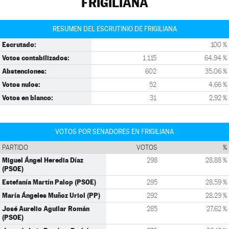
FRIGILIANA
RESUMEN DEL ESCRUTINIO DE FRIGILIANA
Escrutado:
100 %
Votos contabilizados:
1.115
64,94 %
Abstenciones:
602
35,06 %
Votos nulos:
52
4,66 %
Votos en blanco:
31
2,92 %
VOTOS POR SENADORES EN FRIGILIANA
PARTIDO
VOTOS
%
Miguel Ángel Heredia Díaz
298
28,88 %
(PSOE)
Estefanía Martín Palop (PSOE)
295
28,59 %
María Ángeles Muñoz Uriol (PP)
292
28,29 %
José Aurelio Aguilar Román
285
27,62 %
(PSOE)