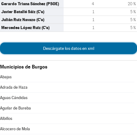
Gerardo Triana Sánchez (PSOE)
4
20 %
Javier Batallé Sáiz (C's)
1
5 %
Julián Ruiz Navazo (C's)
1
5 %
Mercedes López Ruiz (C's)
1
5 %
Descárgate los datos en xml
Municipios de Burgos
Abajas
Adrada de Haza
Aguas Cándidas
Aguilar de Bureba
Albillos
Alcocero de Mola