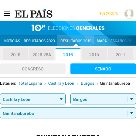
SUSCRÍBETE
10N | Eleccion
NOTICIAS
RESULTADOS 2023
RESULTADOS 2019
MAPA
ESCAÑOS POR 
2019
2019-28A
2016
2015
2011
CONGRESO
SENADO
Estás en:
Total España
»
Castilla y León
»
Burgos
»
Quintanabureba