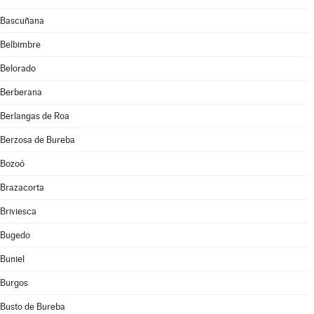
Bascuñana
Belbimbre
Belorado
Berberana
Berlangas de Roa
Berzosa de Bureba
Bozoó
Brazacorta
Briviesca
Bugedo
Buniel
Burgos
Busto de Bureba