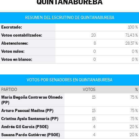
QUINTANABUREBA
RESUMEN DEL ESCRUTINIO DE QUINTANABUREBA
Escrutado:
100 %
Votos contabilizados:
20
71,43 %
Abstenciones:
8
28,57 %
Votos nulos:
0
0 %
Votos en blanco:
0
0 %
VOTOS POR SENADORES EN QUINTANABUREBA
PARTIDO
VOTOS
%
María Begoña Contreras Olmedo
15
75 %
(PP)
Arturo Pascual Madina (PP)
15
75 %
Cristina Ayala Santamaría (PP)
15
75 %
Andrés Gil García (PSOE)
4
20 %
Susana Pardo Gutiérrez (PSOE)
4
20 %