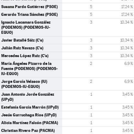
Susana Pardo Gutiérrez (PSOE)
5
17,24 %
Gerardo Triana Sánchez (PSOE)
5
17,24 %
Ignacio Lacamara González
3
10,34 %
(PODEMOS) (PODEMOS-IU-
EQUO)
Javier Batallé Sáiz (C's)
3
10,34 %
Julián Ruiz Navazo (C's)
3
10,34 %
Mercedes López Ruiz (C's)
3
10,34 %
María Ángeles Pizarro de la
2
6,9 %
Fuente (PODEMOS) (PODEMOS-
IU-EQUO)
Jorge García Velasco (IU)
2
6,9 %
(PODEMOS-IU-EQUO)
Juan Antonio Jorde González
1
3,45 %
(UPyD)
Estefanía García Marrón (UPyD)
1
3,45 %
Jesús Gurruchaga Ríos (UPyD)
1
3,45 %
Alicia Martínez Falcón (PACMA)
1
3,45 %
Christian Rivero Paz (PACMA)
1
3,45 %