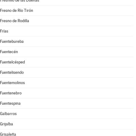
Fresnillo de las Dueñas
Fresno de Río Tirón
Fresno de Rodilla
Frías
Fuentebureba
Fuentecén
Fuentelcésped
Fuentelisendo
Fuentemolinos
Fuentenebro
Fuentespina
Galbarros
Grijalba
Grisaleña