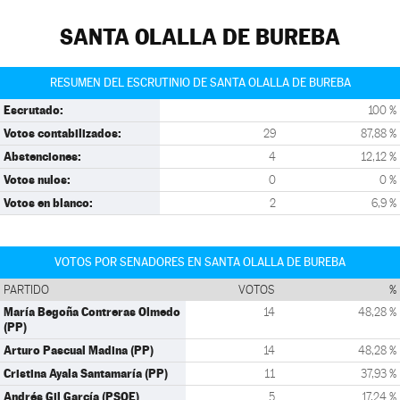
SANTA OLALLA DE BUREBA
RESUMEN DEL ESCRUTINIO DE SANTA OLALLA DE BUREBA
Escrutado:
100 %
Votos contabilizados:
29
87,88 %
Abstenciones:
4
12,12 %
Votos nulos:
0
0 %
Votos en blanco:
2
6,9 %
VOTOS POR SENADORES EN SANTA OLALLA DE BUREBA
PARTIDO
VOTOS
%
María Begoña Contreras Olmedo
14
48,28 %
(PP)
Arturo Pascual Madina (PP)
14
48,28 %
Cristina Ayala Santamaría (PP)
11
37,93 %
Andrés Gil García (PSOE)
5
17,24 %