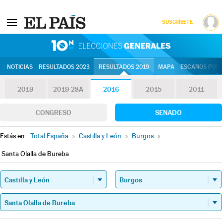
SUSCRÍBETE
10N | Eleccion
NOTICIAS
RESULTADOS 2023
RESULTADOS 2019
MAPA
ESCAÑOS POR 
2019
2019-28A
2016
2015
2011
CONGRESO
SENADO
Estás en:
Total España
»
Castilla y León
»
Burgos
»
Santa Olalla de Bureba