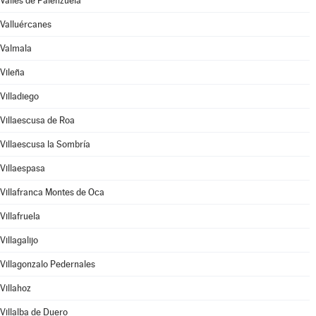
Valles de Palenzuela
Valluércanes
Valmala
Vileña
Villadiego
Villaescusa de Roa
Villaescusa la Sombría
Villaespasa
Villafranca Montes de Oca
Villafruela
Villagalijo
Villagonzalo Pedernales
Villahoz
Villalba de Duero