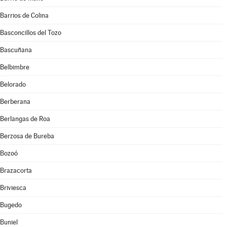
Barrios de Colina
Basconcillos del Tozo
Bascuñana
Belbimbre
Belorado
Berberana
Berlangas de Roa
Berzosa de Bureba
Bozoó
Brazacorta
Briviesca
Bugedo
Buniel