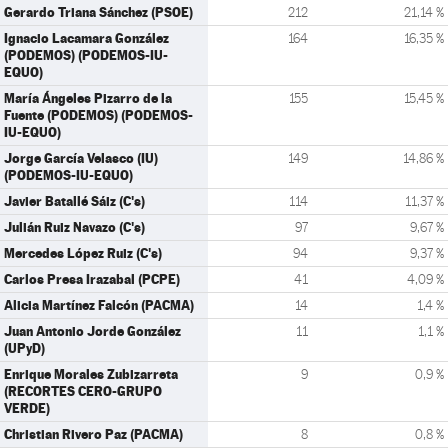
Gerardo Triana Sánchez (PSOE)
212
21,14 %
Ignacio Lacamara González
164
16,35 %
(PODEMOS) (PODEMOS-IU-
EQUO)
María Ángeles Pizarro de la
155
15,45 %
Fuente (PODEMOS) (PODEMOS-
IU-EQUO)
Jorge García Velasco (IU)
149
14,86 %
(PODEMOS-IU-EQUO)
Javier Batallé Sáiz (C's)
114
11,37 %
Julián Ruiz Navazo (C's)
97
9,67 %
Mercedes López Ruiz (C's)
94
9,37 %
Carlos Presa Irazabal (PCPE)
41
4,09 %
Alicia Martínez Falcón (PACMA)
14
1,4 %
Juan Antonio Jorde González
11
1,1 %
(UPyD)
Enrique Morales Zubizarreta
9
0,9 %
(RECORTES CERO-GRUPO
VERDE)
Christian Rivero Paz (PACMA)
8
0,8 %