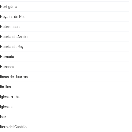
Hortigüela
Hoyales de Roa
Huérmeces
Huerta de Arriba
Huerta de Rey
Humada
Hurones
Ibeas de Juarros
Ibrillos
Iglesiarrubia
Iglesias
Isar
Itero del Castillo