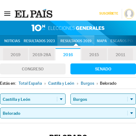
SUSCRÍBETE
10N | Eleccion
NOTICIAS
RESULTADOS 2023
RESULTADOS 2019
MAPA
ESCAÑOS POR 
2019
2019-28A
2016
2015
2011
CONGRESO
SENADO
Estás en:
Total España
»
Castilla y León
»
Burgos
»
Belorado