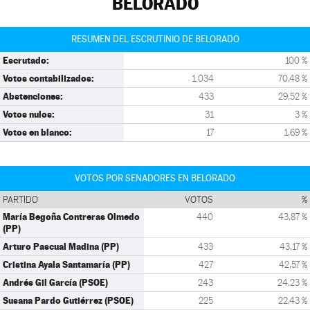
BELORADO
RESUMEN DEL ESCRUTINIO DE BELORADO
Escrutado:
100 %
Votos contabilizados:
1.034
70,48 %
Abstenciones:
433
29,52 %
Votos nulos:
31
3 %
Votos en blanco:
17
1,69 %
VOTOS POR SENADORES EN BELORADO
PARTIDO
VOTOS
%
María Begoña Contreras Olmedo
440
43,87 %
(PP)
Arturo Pascual Madina (PP)
433
43,17 %
Cristina Ayala Santamaría (PP)
427
42,57 %
Andrés Gil García (PSOE)
243
24,23 %
Susana Pardo Gutiérrez (PSOE)
225
22,43 %