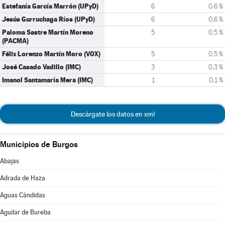
Estefanía García Marrón (UPyD)
6
0,6 %
Jesús Gurruchaga Ríos (UPyD)
6
0,6 %
Paloma Sastre Martín Moreno
5
0,5 %
(PACMA)
Félix Lorenzo Martín Moro (VOX)
5
0,5 %
José Casado Vadillo (IMC)
3
0,3 %
Imanol Santamaría Mera (IMC)
1
0,1 %
Descárgate los datos en xml
Municipios de Burgos
Abajas
Adrada de Haza
Aguas Cándidas
Aguilar de Bureba