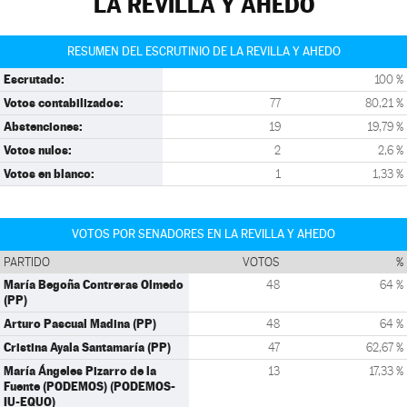
LA REVILLA Y AHEDO
RESUMEN DEL ESCRUTINIO DE LA REVILLA Y AHEDO
Escrutado:
100 %
Votos contabilizados:
77
80,21 %
Abstenciones:
19
19,79 %
Votos nulos:
2
2,6 %
Votos en blanco:
1
1,33 %
VOTOS POR SENADORES EN LA REVILLA Y AHEDO
PARTIDO
VOTOS
%
María Begoña Contreras Olmedo
48
64 %
(PP)
Arturo Pascual Madina (PP)
48
64 %
Cristina Ayala Santamaría (PP)
47
62,67 %
María Ángeles Pizarro de la
13
17,33 %
Fuente (PODEMOS) (PODEMOS-
IU-EQUO)