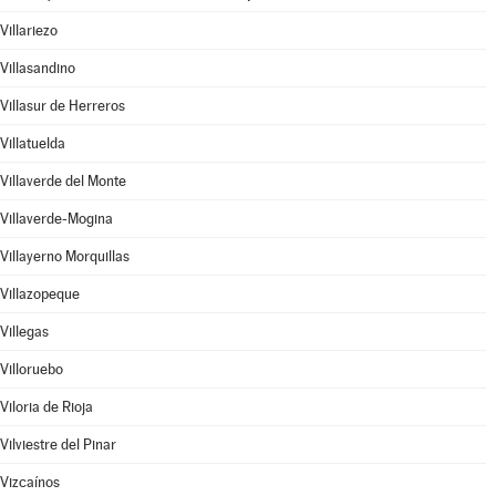
Villariezo
Villasandino
Villasur de Herreros
Villatuelda
Villaverde del Monte
Villaverde-Mogina
Villayerno Morquillas
Villazopeque
Villegas
Villoruebo
Viloria de Rioja
Vilviestre del Pinar
Vizcaínos