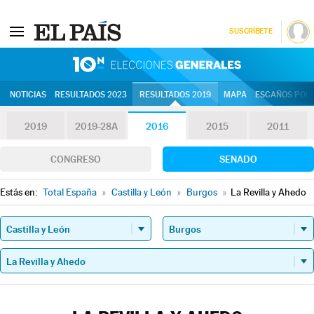
SUSCRÍBETE
10N | Eleccion
NOTICIAS
RESULTADOS 2023
RESULTADOS 2019
MAPA
ESCAÑOS POR 
2019
2019-28A
2016
2015
2011
CONGRESO
SENADO
Estás en:
Total España
»
Castilla y León
»
Burgos
»
La Revilla y Ahedo