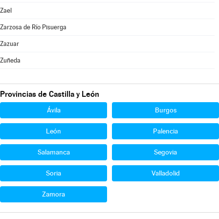
Zael
Zarzosa de Río Pisuerga
Zazuar
Zuñeda
Provincias de Castilla y León
Ávila
Burgos
León
Palencia
Salamanca
Segovia
Soria
Valladolid
Zamora