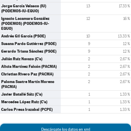
Jorge García Velasco (IU)
13
17,33 %
(PODEMOS-IU-EQUO)
Ignacio Lacamara González
12
16 %
(PODEMOS) (PODEMOS-IU-
EQUO)
Andrés Gil García (PSOE)
10
13,33 %
Susana Pardo Gutiérrez (PSOE)
9
12 %
Gerardo Triana Sánchez (PSOE)
9
12 %
Julián Ruiz Navazo (C's)
2
2,67 %
Alicia Martínez Falcón (PACMA)
2
2,67 %
Christian Rivero Paz (PACMA)
2
2,67 %
Paloma Sastre Martín Moreno
2
2,67 %
(PACMA)
Javier Batallé Sáiz (C's)
1
1,33 %
Mercedes López Ruiz (C's)
1
1,33 %
Carlos Presa Irazabal (PCPE)
1
1,33 %
Descárgate los datos en xml