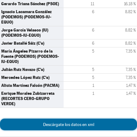
Gerardo Triana Sánchez (PSOE)
11
16,18 %
Ignacio Lacamara González
6
8,82 %
(PODEMOS) (PODEMOS-IU-
EQUO)
Jorge García Velasco (IU)
6
8,82 %
(PODEMOS-IU-EQUO)
Javier Batallé Sáiz (C's)
6
8,82 %
María Ángeles Pizarro de la
5
7,35 %
Fuente (PODEMOS) (PODEMOS-
IU-EQUO)
Julián Ruiz Navazo (C's)
5
7,35 %
Mercedes López Ruiz (C's)
5
7,35 %
Alicia Martínez Falcón (PACMA)
1
1,47 %
Enrique Morales Zubizarreta
1
1,47 %
(RECORTES CERO-GRUPO
VERDE)
Descárgate los datos en xml