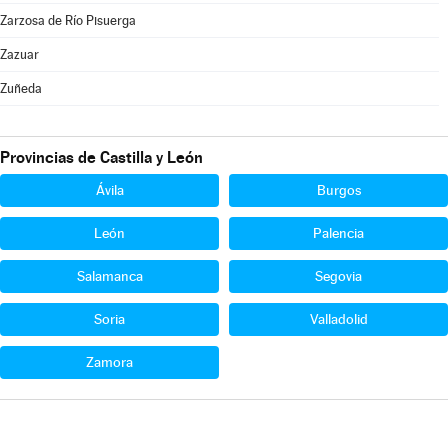
Zarzosa de Río Pisuerga
Zazuar
Zuñeda
Provincias de Castilla y León
Ávila
Burgos
León
Palencia
Salamanca
Segovia
Soria
Valladolid
Zamora