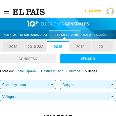
SUSCRÍBETE
10N | Eleccion
NOTICIAS
RESULTADOS 2023
RESULTADOS 2019
MAPA
ESCAÑOS POR 
2019
2019-28A
2016
2015
2011
CONGRESO
SENADO
Estás en:
Total España
»
Castilla y León
»
Burgos
»
Villegas