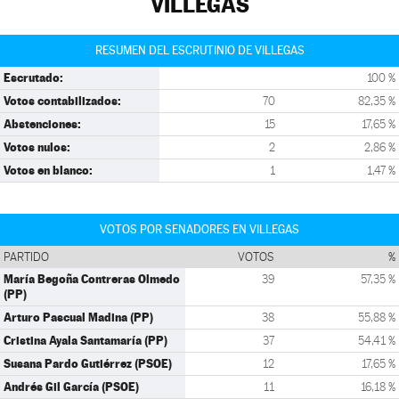
VILLEGAS
RESUMEN DEL ESCRUTINIO DE VILLEGAS
Escrutado:
100 %
Votos contabilizados:
70
82,35 %
Abstenciones:
15
17,65 %
Votos nulos:
2
2,86 %
Votos en blanco:
1
1,47 %
VOTOS POR SENADORES EN VILLEGAS
PARTIDO
VOTOS
%
María Begoña Contreras Olmedo
39
57,35 %
(PP)
Arturo Pascual Madina (PP)
38
55,88 %
Cristina Ayala Santamaría (PP)
37
54,41 %
Susana Pardo Gutiérrez (PSOE)
12
17,65 %
Andrés Gil García (PSOE)
11
16,18 %