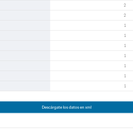
2
2
1
1
1
1
1
1
1
Descárgate los datos en xml