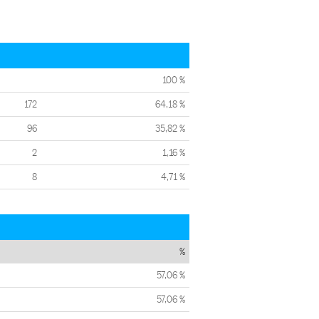
100 %
172
64,18 %
96
35,82 %
2
1,16 %
8
4,71 %
%
57,06 %
57,06 %