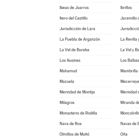
Ibeas de Juarros
Ibrillos
Itero del Castillo
Jaramillo 
Jurisdicción de Lara
Jurisdicci
La Puebla de Arganzón
La Revilla
La Vid de Bureba
La Vid y B
Los Ausines
Los Balba
Mahamud
Mambrilla 
Mazuela
Mecerrey
Merindad de Montija
Merindad d
Milagros
Miranda d
Monasterio de Rodilla
Moncalvill
Nava de Roa
Navas de 
Olmillos de Muñó
Oña