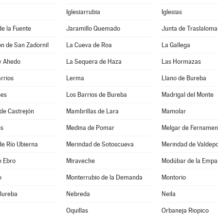
Iglesiarrubia
Iglesias
de la Fuente
Jaramillo Quemado
Junta de Traslaloma
ón de San Zadornil
La Cueva de Roa
La Gallega
 y Ahedo
La Sequera de Haza
Las Hormazas
arrios
Lerma
Llano de Bureba
ses
Los Barrios de Bureba
Madrigal del Monte
de Castrejón
Mambrillas de Lara
Mamolar
es
Medina de Pomar
Melgar de Fernamen
e Río Ubierna
Merindad de Sotoscueva
Merindad de Valdep
e Ebro
Miraveche
Modúbar de la Empa
o
Monterrubio de la Demanda
Montorio
Bureba
Nebreda
Neila
Oquillas
Orbaneja Riopico