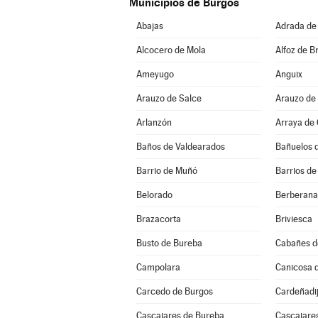
Municipios de Burgos
Abajas
Adrada de
Alcocero de Mola
Alfoz de Br
Ameyugo
Anguix
Arauzo de Salce
Arauzo de
Arlanzón
Arraya de
Baños de Valdearados
Bañuelos 
Barrio de Muñó
Barrios de
Belorado
Berberana
Brazacorta
Briviesca
Busto de Bureba
Cabañes d
Campolara
Canicosa d
Carcedo de Burgos
Cardeñadi
Cascajares de Bureba
Cascajares