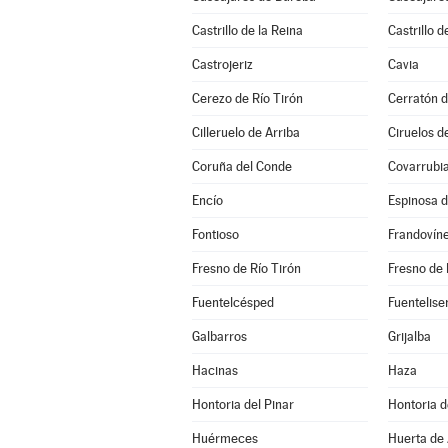
Castrillo de la Reina
Castrillo d
Castrojeriz
Cavia
Cerezo de Río Tirón
Cerratón d
Cilleruelo de Arriba
Ciruelos d
Coruña del Conde
Covarrubi
Encío
Espinosa 
Fontioso
Frandovín
Fresno de Río Tirón
Fresno de 
Fuentelcésped
Fuentelise
Galbarros
Grijalba
Hacinas
Haza
Hontoria del Pinar
Hontoria 
Huérmeces
Huerta de 