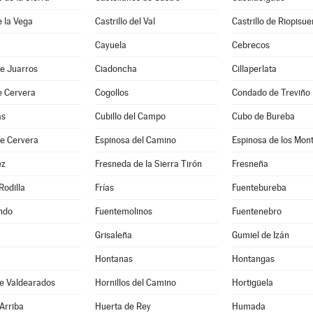
e la Vega
Castrillo del Val
Castrillo de Riopisu
Cayuela
Cebrecos
e Juarros
Ciadoncha
Cillaperlata
e Cervera
Cogollos
Condado de Treviño
as
Cubillo del Campo
Cubo de Bureba
de Cervera
Espinosa del Camino
Espinosa de los Mon
ez
Fresneda de la Sierra Tirón
Fresneña
Rodilla
Frías
Fuentebureba
ndo
Fuentemolinos
Fuentenebro
Grisaleña
Gumiel de Izán
Hontanas
Hontangas
de Valdearados
Hornillos del Camino
Hortigüela
Arriba
Huerta de Rey
Humada