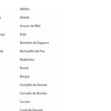
Albillos
a
Altable
Arauzo de Miel
erga
Arija
Bahabón de Esgueva
ado
Barbadillo del Pez
Belbimbre
Bozoó
Burgos
Campillo de Aranda
Carcedo de Bureba
Carrias
Castil de Peones