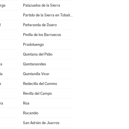
erga
Palazuelos de la Sierra
Partido de la Sierra en Tobalina
l
Peñaranda de Duero
Pinilla de los Barruecos
Pradoluengo
Quintana del Pidio
ra
Quintanavides
ía
Quintanilla Vivar
e
Redecilla del Camino
Revilla del Campo
ra
Roa
Rucandio
San Adrián de Juarros