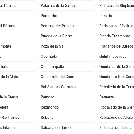
de Bureba
Palacios de la Sierra
Palacios de Riopisu
Pancorbo
Pardilla
el Páramo
Pedrosa del Príncipe
Pedrosa de Río Úrbe
Pineda de la Sierra
Pineda Trasmonte
asmonte
Poza de la Sal
Prádanos de Bureba
a
Quemada
Quintanabureba
rtuño
Quintanapalla
Quintanar de la Sier
a de la Mata
Quintanilla del Coco
Quintanilla San Garc
Rabé de las Calzadas
Rebolledo de la Torr
e la Sierra
Reinoso
Retuerta
lejera
Rezmondo
Riocavado de la Sier
 Río Franco
Rubena
Rublacedo de Abajo
os Infantes
Saldaña de Burgos
Salinillas de Bureba