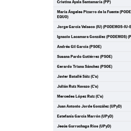
Cristina Ayala Santamaría (PP)
María Ángeles Pizarro de la Fuente (PO
EQUO)
Jorge García Velasco (IU) (PODEMOS-IU-
Ignacio Lacamara González (PODEMOS) 
Andrés Gil García (PSOE)
Susana Pardo Gutiérrez (PSOE)
Gerardo Triana Sánchez (PSOE)
Javier Batallé Sáiz (C's)
Julián Ruiz Navazo (C's)
Mercedes López Ruiz (C's)
Juan Antonio Jorde González (UPyD)
Estefanía García Marrón (UPyD)
Jesús Gurruchaga Ríos (UPyD)