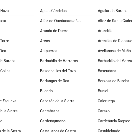
 Haza
Aguas Cándidas
Aguilar de Bureba
icia
Alfoz de Quintanadueñas
Alfoz de Santa Gade
Aranda de Duero
Arandilla
 Torre
Arcos
Arenillas de Riopisu
 Oca
Atapuerca
Avellanosa de Muñó
de Bureba
Barbadillo de Herreros
Barbadillo del Merc
 Colina
Basconcillos del Tozo
Bascuñana
Berlangas de Roa
Berzosa de Bureba
Bugedo
Buniel
e Esgueva
Cabezón de la Sierra
Caleruega
e la Sierra
Cantabrana
Carazo
jo
Cardeñajimeno
Cardeñuela Riopico
 de la Sierra
Castellanos de Castro
Castildelgado