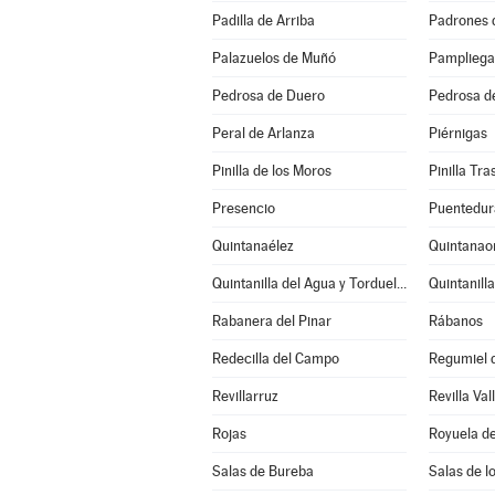
Padilla de Arriba
Padrones 
Palazuelos de Muñó
Pampliega
Pedrosa de Duero
Pedrosa d
Peral de Arlanza
Piérnigas
Pinilla de los Moros
Pinilla Tr
Presencio
Puentedur
Quintanaélez
Quintanao
Quintanilla del Agua y Tordueles
Quintanill
Rabanera del Pinar
Rábanos
Redecilla del Campo
Regumiel d
Revillarruz
Revilla Val
Rojas
Royuela de
Salas de Bureba
Salas de l