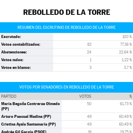
REBOLLEDO DE LA TORRE
RESUMEN DEL ESCRUTINIO DE REBOLLEDO DE LA TORRE
Escrutado:
100 %
Votos contabilizados:
82
77,36 %
Abstenciones:
24
22,64 %
Votos nulos:
1
1,22 %
Votos en blanco:
3
3,7 %
VOTOS POR SENADORES EN REBOLLEDO DE LA TORRE
PARTIDO
VOTOS
%
María Begoña Contreras Olmedo
50
61,73 %
(PP)
Arturo Pascual Madina (PP)
49
60,49 %
Cristina Ayala Santamaría (PP)
49
60,49 %
Andrés Gil García (PSOE)
16
19,75 %