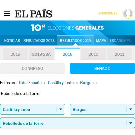
SUSCRÍBETE
10N | Eleccion
NOTICIAS
RESULTADOS 2023
RESULTADOS 2019
MAPA
ESCAÑOS POR 
2019
2019-28A
2016
2015
2011
CONGRESO
SENADO
Estás en:
Total España
»
Castilla y León
»
Burgos
»
Rebolledo de la Torre