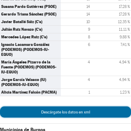
Susana Pardo Gutiérrez (PSOE)
14
17,28 %
Gerardo Triana Sánchez (PSOE)
14
17,28 %
Javier Batallé Sáiz (C's)
10
12,35 %
Julián Ruiz Navazo (C's)
9
11,11 %
Mercedes López Ruiz (C's)
8
9,88 %
Ignacio Lacamara González
6
7,41 %
(PODEMOS) (PODEMOS-IU-
EQUO)
María Ángeles Pizarro de la
4
4,94 %
Fuente (PODEMOS) (PODEMOS-
IU-EQUO)
Jorge García Velasco (IU)
4
4,94 %
(PODEMOS-IU-EQUO)
Alicia Martínez Falcón (PACMA)
1
1,23 %
Descárgate los datos en xml
Municipios de Burgos