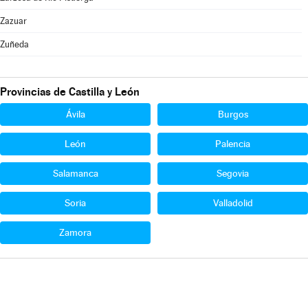
Zazuar
Zuñeda
Provincias de Castilla y León
Ávila
Burgos
León
Palencia
Salamanca
Segovia
Soria
Valladolid
Zamora