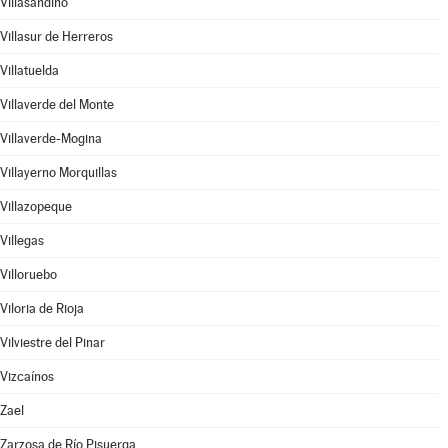
Villasandino
Villasur de Herreros
Villatuelda
Villaverde del Monte
Villaverde-Mogina
Villayerno Morquillas
Villazopeque
Villegas
Villoruebo
Viloria de Rioja
Vilviestre del Pinar
Vizcaínos
Zael
Zarzosa de Río Pisuerga