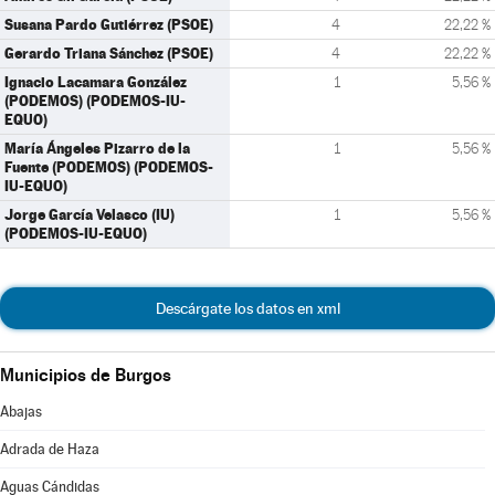
Susana Pardo Gutiérrez (PSOE)
4
22,22 %
Gerardo Triana Sánchez (PSOE)
4
22,22 %
Ignacio Lacamara González
1
5,56 %
(PODEMOS) (PODEMOS-IU-
EQUO)
María Ángeles Pizarro de la
1
5,56 %
Fuente (PODEMOS) (PODEMOS-
IU-EQUO)
Jorge García Velasco (IU)
1
5,56 %
(PODEMOS-IU-EQUO)
Descárgate los datos en xml
Municipios de Burgos
Abajas
Adrada de Haza
Aguas Cándidas