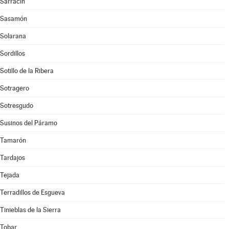
Sarracín
Sasamón
Solarana
Sordillos
Sotillo de la Ribera
Sotragero
Sotresgudo
Susinos del Páramo
Tamarón
Tardajos
Tejada
Terradillos de Esgueva
Tinieblas de la Sierra
Tobar