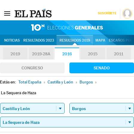
SUSCRÍBETE
10N | Eleccion
NOTICIAS
RESULTADOS 2023
RESULTADOS 2019
MAPA
ESCAÑOS POR 
2019
2019-28A
2016
2015
2011
CONGRESO
SENADO
Estás en:
Total España
»
Castilla y León
»
Burgos
»
La Sequera de Haza