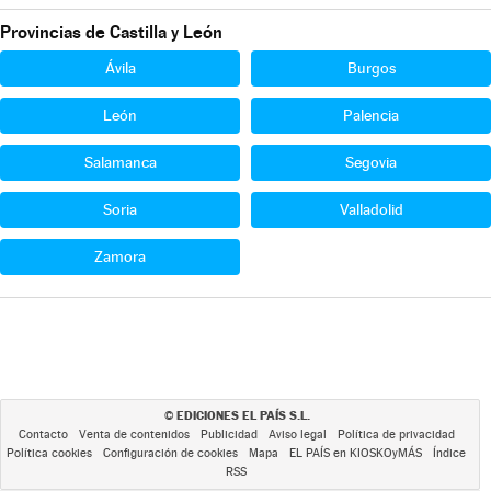
Provincias de Castilla y León
Ávila
Burgos
León
Palencia
Salamanca
Segovia
Soria
Valladolid
Zamora
EDICIONES EL PAÍS S.L.
©
Contacto
Venta de contenidos
Publicidad
Aviso legal
Política de privacidad
Política cookies
Configuración de cookies
Mapa
EL PAÍS en KIOSKOyMÁS
Índice
RSS