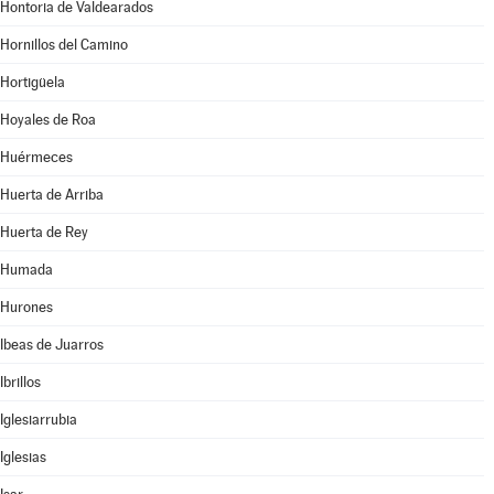
Hontoria de Valdearados
Hornillos del Camino
Hortigüela
Hoyales de Roa
Huérmeces
Huerta de Arriba
Huerta de Rey
Humada
Hurones
Ibeas de Juarros
Ibrillos
Iglesiarrubia
Iglesias