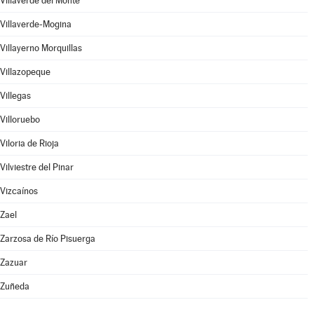
Villaverde del Monte
Villaverde-Mogina
Villayerno Morquillas
Villazopeque
Villegas
Villoruebo
Viloria de Rioja
Vilviestre del Pinar
Vizcaínos
Zael
Zarzosa de Río Pisuerga
Zazuar
Zuñeda