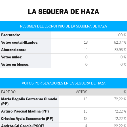
LA SEQUERA DE HAZA
RESUMEN DEL ESCRUTINIO DE LA SEQUERA DE HAZA
Escrutado:
100 %
Votos contabilizados:
18
62,07 %
Abstenciones:
11
37,93 %
Votos nulos:
0
0 %
Votos en blanco:
0
0 %
VOTOS POR SENADORES EN LA SEQUERA DE HAZA
PARTIDO
VOTOS
%
María Begoña Contreras Olmedo
13
72,22 %
(PP)
Arturo Pascual Madina (PP)
13
72,22 %
Cristina Ayala Santamaría (PP)
13
72,22 %
Andrés Gil García (PSOE)
4
22,22 %