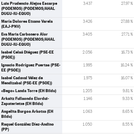
Luis Prudencio Alejos Escarpe
3.437
27,97 %
(PODEMOS) (PODEMOS/AHAL
DUGU-IU-EQUO)
María Dolores Etxano Varela
3.426
27,88 %
(EAJ-PNV)
Eva Maria Carbonero Alor
3.405
27,71 %
(PODEMOS) (PODEMOS/AHAL
DUGU-IU-EQUO)
Isabel Celaá Diéguez (PSE-EE
2.056
16,73 %
(PSOE))
Ignacio Rodríguez Puertas (PSE-
1.995
16,24 %
EE (PSOE))
Isabel Cadaval Vélez de
1.975
16,07 %
Mendizabal (PSE-EE (PSOE))
«Bego» Landa Torre (EH Bildu)
1.205
9,81 %
Arkaitz Fullaondo Elordui-
1.146
9,33 %
Zapaterietxe (EH Bildu)
Angelita Burgoa Arkotxa (EH
1.063
8,65 %
Bildu)
Raquel González Díez-Andino
1.050
8,55 %
(PP)