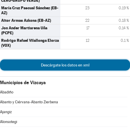
CERO-GRUPO VERDE)
María Cruz Pascual Sánchez (EB-
23
0,19 %
AZ)
Aitor Armas Azkona (EB-AZ)
22
0,18 %
Jon Ander Martiarena Uña
17
0,14 %
(PCPE)
Rodrigo Rafael Vilallonga Elorza
12
0,1 %
(VOX)
Descárgate los datos en xml
Municipios de Vizcaya
Abadiño
Abanto y Ciérvana-Abanto Zierbena
Ajangiz
Alonsotegi