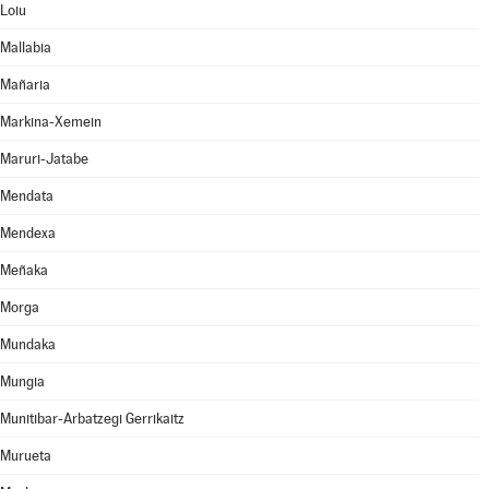
Loiu
Mallabia
Mañaria
Markina-Xemein
Maruri-Jatabe
Mendata
Mendexa
Meñaka
Morga
Mundaka
Mungia
Munitibar-Arbatzegi Gerrikaitz
Murueta