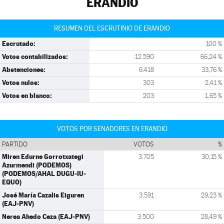
ERANDIO
RESUMEN DEL ESCRUTINIO DE ERANDIO
Escrutado:
100 %
Votos contabilizados:
12.590
66,24 %
Abstenciones:
6.418
33,76 %
Votos nulos:
303
2,41 %
Votos en blanco:
203
1,65 %
VOTOS POR SENADORES EN ERANDIO
PARTIDO
VOTOS
%
Miren Edurne Gorrotxategi
3.705
30,15 %
Azurmendi (PODEMOS)
(PODEMOS/AHAL DUGU-IU-
EQUO)
José María Cazalis Eiguren
3.591
29,23 %
(EAJ-PNV)
Nerea Ahedo Ceza (EAJ-PNV)
3.500
28,49 %