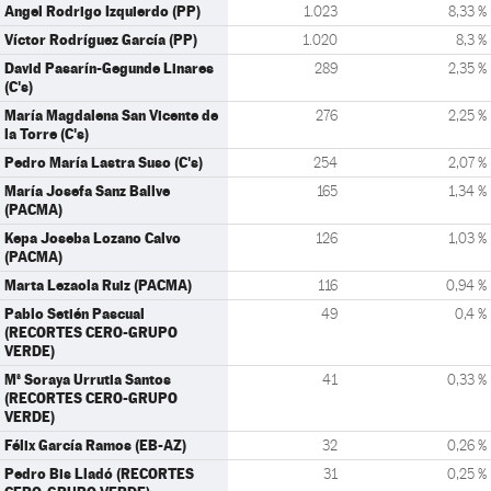
Angel Rodrigo Izquierdo (PP)
1.023
8,33 %
Víctor Rodríguez García (PP)
1.020
8,3 %
David Pasarín-Gegunde Linares
289
2,35 %
(C's)
María Magdalena San Vicente de
276
2,25 %
la Torre (C's)
Pedro María Lastra Suso (C's)
254
2,07 %
María Josefa Sanz Ballve
165
1,34 %
(PACMA)
Kepa Joseba Lozano Calvo
126
1,03 %
(PACMA)
Marta Lezaola Ruiz (PACMA)
116
0,94 %
Pablo Setién Pascual
49
0,4 %
(RECORTES CERO-GRUPO
VERDE)
Mª Soraya Urrutia Santos
41
0,33 %
(RECORTES CERO-GRUPO
VERDE)
Félix García Ramos (EB-AZ)
32
0,26 %
Pedro Bis Lladó (RECORTES
31
0,25 %