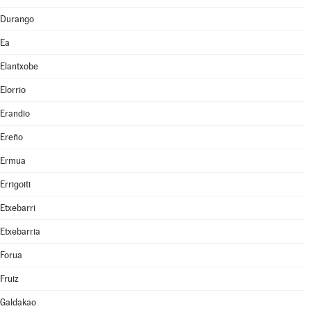
Durango
Ea
Elantxobe
Elorrio
Erandio
Ereño
Ermua
Errigoiti
Etxebarri
Etxebarria
Forua
Fruiz
Galdakao