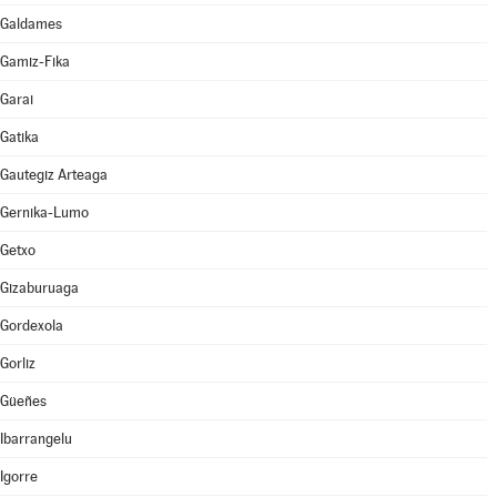
Galdames
Gamiz-Fika
Garai
Gatika
Gautegiz Arteaga
Gernika-Lumo
Getxo
Gizaburuaga
Gordexola
Gorliz
Güeñes
Ibarrangelu
Igorre