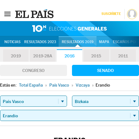
SUSCRÍBETE
10N | Eleccion
NOTICIAS
RESULTADOS 2023
RESULTADOS 2019
MAPA
ESCAÑOS POR 
2019
2019-28A
2016
2015
2011
CONGRESO
SENADO
Estás en:
Total España
»
País Vasco
»
Vizcaya
»
Erandio