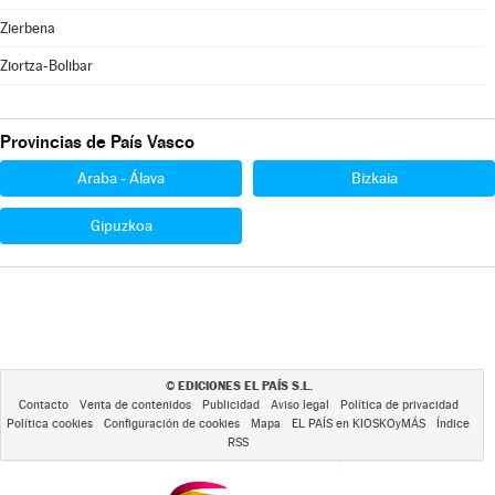
Zierbena
Ziortza-Bolibar
Provincias de País Vasco
Araba - Álava
Bizkaia
Gipuzkoa
EDICIONES EL PAÍS S.L.
©
Contacto
Venta de contenidos
Publicidad
Aviso legal
Política de privacidad
Política cookies
Configuración de cookies
Mapa
EL PAÍS en KIOSKOyMÁS
Índice
RSS