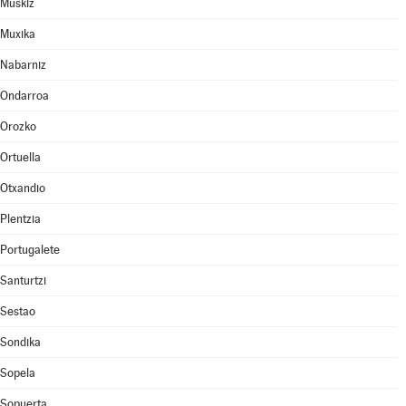
Muskiz
Muxika
Nabarniz
Ondarroa
Orozko
Ortuella
Otxandio
Plentzia
Portugalete
Santurtzi
Sestao
Sondika
Sopela
Sopuerta