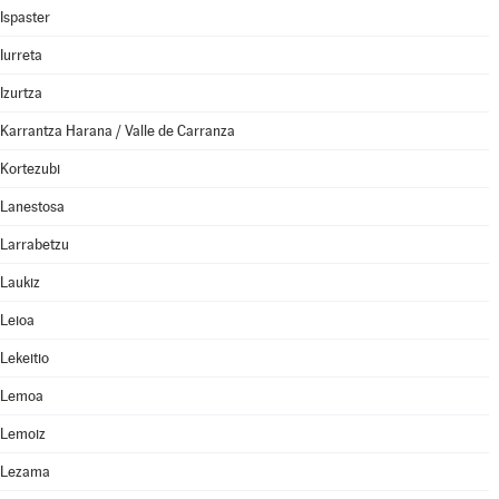
Ispaster
Iurreta
Izurtza
Karrantza Harana / Valle de Carranza
Kortezubi
Lanestosa
Larrabetzu
Laukiz
Leioa
Lekeitio
Lemoa
Lemoiz
Lezama