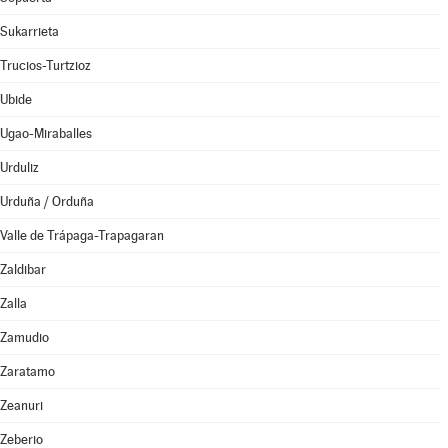
Sukarrieta
Trucios-Turtzioz
Ubide
Ugao-Miraballes
Urduliz
Urduña / Orduña
Valle de Trápaga-Trapagaran
Zaldibar
Zalla
Zamudio
Zaratamo
Zeanuri
Zeberio