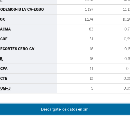
ODEMOS-IU LV CA-EQUO
1.197
11,1
VOX
1.104
10,2
PACMA
83
0,7
PCOE
31
0,2
ECORTES CERO-GV
16
0,1
EB
16
0,1
PCPA
11
0,
PCTE
10
0,0
PUM+J
5
0,0
Descárgate los datos en xml