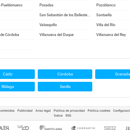
-Pueblonuevo
Posadas
Pozoblanco
San Sebastián de los Ballesteros
Santaella
a
Valsequillo
Villa del Río
 de Córdoba
Villanueva del Duque
Villanueva del Rey
Cádiz
Córdoba
Granada
Málaga
Sevilla
contenidos
Publicidad
Aviso legal
Política de privacidad
Política cookies
Configuraci
Índice
RSS