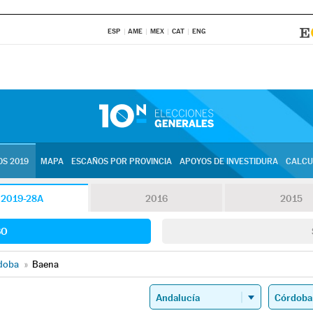
ESP
AME
MEX
CAT
ENG
S 2019
MAPA
ESCAÑOS POR PROVINCIA
APOYOS DE INVESTIDURA
CALCU
2019-28A
2016
2015
SO
doba
»
Baena