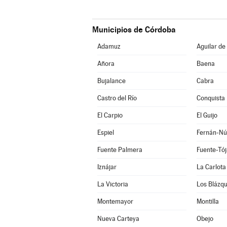
Municipios de Córdoba
Adamuz
Aguilar de
Añora
Baena
Bujalance
Cabra
Castro del Río
Conquista
El Carpio
El Guijo
Espiel
Fernán-Nú
Fuente Palmera
Fuente-Tój
Iznájar
La Carlota
La Victoria
Los Blázq
Montemayor
Montilla
Nueva Carteya
Obejo