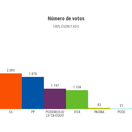
Número de votos
100
%
ESCRUTADO
2.093
1.878
1.197
1.104
83
31
Cs
PP
PODEMOS-IU
VOX
PACMA
PCOE
LV CA-EQUO