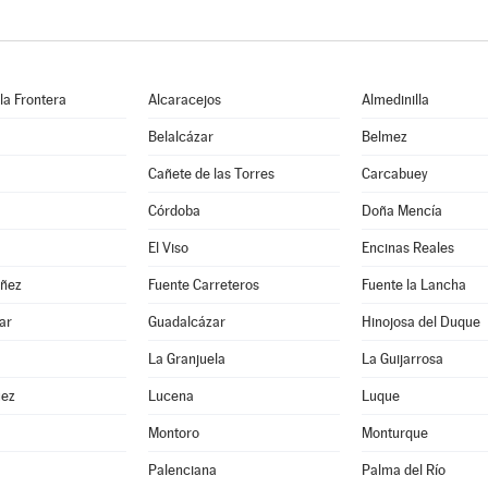
 la Frontera
Alcaracejos
Almedinilla
Belalcázar
Belmez
Cañete de las Torres
Carcabuey
Córdoba
Doña Mencía
El Viso
Encinas Reales
ñez
Fuente Carreteros
Fuente la Lancha
ar
Guadalcázar
Hinojosa del Duque
La Granjuela
La Guijarrosa
uez
Lucena
Luque
Montoro
Monturque
Palenciana
Palma del Río