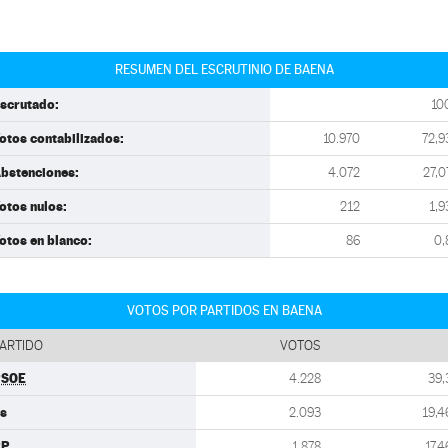
RESUMEN DEL ESCRUTINIO DE BAENA
scrutado:
10
otos contabilizados:
10.970
72,9
bstenciones:
4.072
27,0
otos nulos:
212
1,9
otos en blanco:
86
0,
VOTOS POR PARTIDOS EN BAENA
ARTIDO
VOTOS
PSOE
4.228
39,
s
2.093
19,4
PP
1.878
17,4