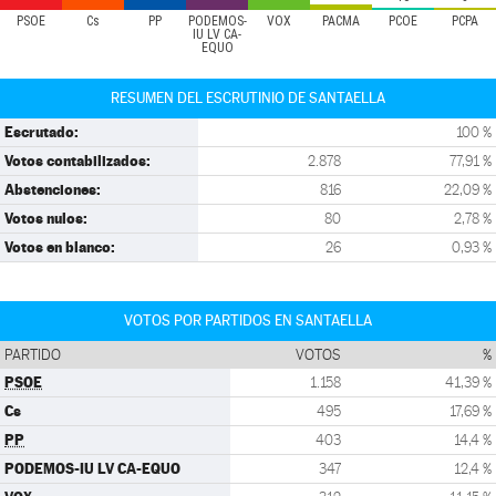
PSOE
Cs
PP
PODEMOS-
VOX
PACMA
PCOE
PCPA
IU LV CA-
EQUO
RESUMEN DEL ESCRUTINIO DE SANTAELLA
Escrutado:
100 %
Votos contabilizados:
2.878
77,91 %
Abstenciones:
816
22,09 %
Votos nulos:
80
2,78 %
Votos en blanco:
26
0,93 %
VOTOS POR PARTIDOS EN SANTAELLA
PARTIDO
VOTOS
%
PSOE
1.158
41,39 %
Cs
495
17,69 %
PP
403
14,4 %
PODEMOS-IU LV CA-EQUO
347
12,4 %