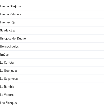
Fuente Obejuna
Fuente Palmera
Fuente-Tójar
Guadalcázar
Hinojosa del Duque
Hornachuelos
Iznájar
La Carlota
La Granjuela
La Guijarrosa
La Rambla
La Victoria
Los Blázquez