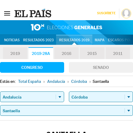
SUSCRÍBETE
10N | Eleccion
NOTICIAS
RESULTADOS 2023
RESULTADOS 2019
MAPA
ESCAÑOS POR 
2019
2019-28A
2016
2015
2011
CONGRESO
SENADO
Estás en:
Total España
»
Andalucía
»
Córdoba
»
Santaella