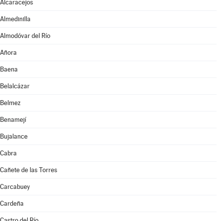
Alcaracejos
Almedinilla
Almodóvar del Río
Añora
Baena
Belalcázar
Belmez
Benamejí
Bujalance
Cabra
Cañete de las Torres
Carcabuey
Cardeña
Castro del Río