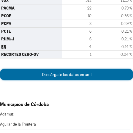
VOX
312
11,15 %
PACMA
22
0,79 %
PCOE
10
0,36 %
PCPA
8
0,29 %
PCTE
6
0,21 %
PUM+J
6
0,21 %
EB
4
0,14 %
RECORTES CERO-GV
1
0,04 %
Descárgate los datos en xml
Municipios de Córdoba
Adamuz
Aguilar de la Frontera