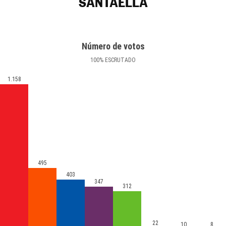
SANTAELLA
Número de votos
100
%
ESCRUTADO
1.158
495
403
347
312
22
10
8