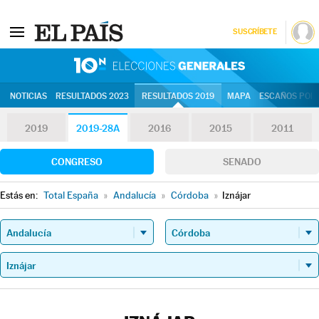
SUSCRÍBETE
10N | Eleccion
NOTICIAS
RESULTADOS 2023
RESULTADOS 2019
MAPA
ESCAÑOS POR 
2019
2019-28A
2016
2015
2011
CONGRESO
SENADO
Estás en:
Total España
»
Andalucía
»
Córdoba
»
Iznájar