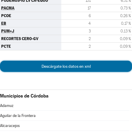
PODEMOS-IU LV CA-EQUO
151
6,51 %
PACMA
17
0,73 %
PCOE
6
0,26 %
EB
4
0,17 %
PUM+J
3
0,13 %
RECORTES CERO-GV
2
0,09 %
PCTE
2
0,09 %
Descárgate los datos en xml
Municipios de Córdoba
Adamuz
Aguilar de la Frontera
Alcaracejos