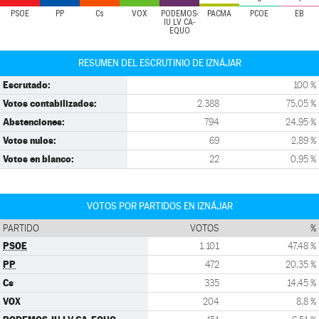
PSOE
PP
Cs
VOX
PODEMOS-
PACMA
PCOE
EB
IU LV CA-
EQUO
RESUMEN DEL ESCRUTINIO DE IZNÁJAR
Escrutado:
100 %
Votos contabilizados:
2.388
75,05 %
Abstenciones:
794
24,95 %
Votos nulos:
69
2,89 %
Votos en blanco:
22
0,95 %
VOTOS POR PARTIDOS EN IZNÁJAR
PARTIDO
VOTOS
%
PSOE
1.101
47,48 %
PP
472
20,35 %
Cs
335
14,45 %
VOX
204
8,8 %