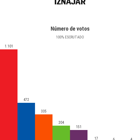
IZNÁJAR
Número de votos
100
%
ESCRUTADO
1.101
472
335
204
151
17
6
4