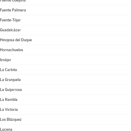
Fuente Obejuna
Fuente Palmera
Fuente-Tójar
Guadalcázar
Hinojosa del Duque
Hornachuelos
Iznájar
La Carlota
La Granjuela
La Guijarrosa
La Rambla
La Victoria
Los Blázquez
Lucena