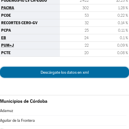
PODEMOS-IU LV CA-EQUO
2.422
10,23 %
PACMA
302
1,28 %
PCOE
53
0,22 %
RECORTES CERO-GV
32
0,14 %
PCPA
25
0,11 %
EB
24
0,1 %
PUM+J
22
0,09 %
PCTE
20
0,08 %
Descárgate los datos en xml
Municipios de Córdoba
Adamuz
Aguilar de la Frontera