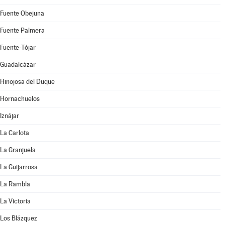
Fuente Obejuna
Fuente Palmera
Fuente-Tójar
Guadalcázar
Hinojosa del Duque
Hornachuelos
Iznájar
La Carlota
La Granjuela
La Guijarrosa
La Rambla
La Victoria
Los Blázquez