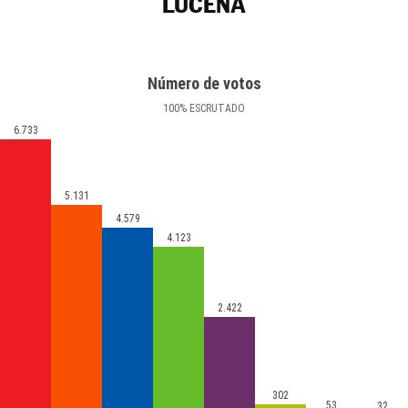
LUCENA
Número de votos
100
%
ESCRUTADO
6.733
5.131
4.579
4.123
2.422
302
53
32