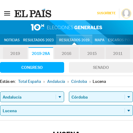
SUSCRÍBETE
10N | Eleccion
NOTICIAS
RESULTADOS 2023
RESULTADOS 2019
MAPA
ESCAÑOS POR 
2019
2019-28A
2016
2015
2011
CONGRESO
SENADO
Estás en:
Total España
»
Andalucía
»
Córdoba
»
Lucena