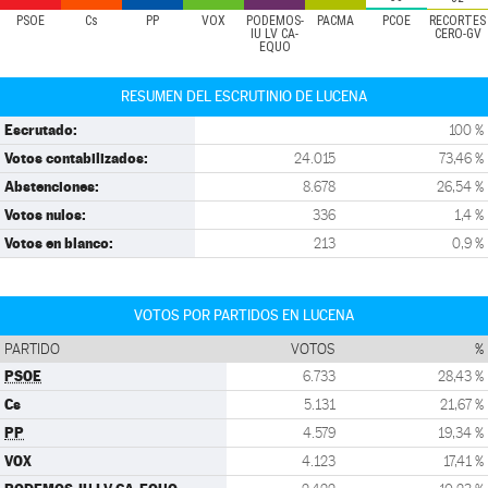
PSOE
Cs
PP
VOX
PODEMOS-
PACMA
PCOE
RECORTES
IU LV CA-
CERO-GV
EQUO
RESUMEN DEL ESCRUTINIO DE LUCENA
Escrutado:
100 %
Votos contabilizados:
24.015
73,46 %
Abstenciones:
8.678
26,54 %
Votos nulos:
336
1,4 %
Votos en blanco:
213
0,9 %
VOTOS POR PARTIDOS EN LUCENA
PARTIDO
VOTOS
%
PSOE
6.733
28,43 %
Cs
5.131
21,67 %
PP
4.579
19,34 %
VOX
4.123
17,41 %