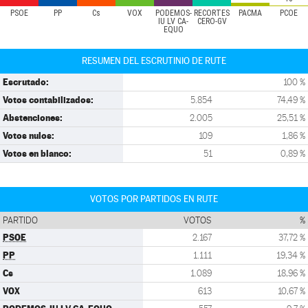
PSOE
PP
Cs
VOX
PODEMOS-
RECORTES
PACMA
PCOE
IU LV CA-
CERO-GV
EQUO
RESUMEN DEL ESCRUTINIO DE RUTE
Escrutado:
100 %
Votos contabilizados:
5.854
74,49 %
Abstenciones:
2.005
25,51 %
Votos nulos:
109
1,86 %
Votos en blanco:
51
0,89 %
VOTOS POR PARTIDOS EN RUTE
PARTIDO
VOTOS
%
PSOE
2.167
37,72 %
PP
1.111
19,34 %
Cs
1.089
18,96 %
VOX
613
10,67 %