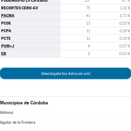
PODEMOS-IU LV CA-EQUO
557
9,7 %
RECORTES CERO-GV
75
1,31 %
PACMA
41
0,71 %
PCOE
13
0,23 %
PCPA
11
0,19 %
PCTE
11
0,19 %
PUM+J
4
0,07 %
EB
2
0,03 %
Descárgate los datos en xml
Municipios de Córdoba
Adamuz
Aguilar de la Frontera