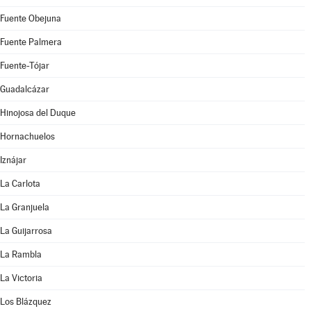
Fuente Obejuna
Fuente Palmera
Fuente-Tójar
Guadalcázar
Hinojosa del Duque
Hornachuelos
Iznájar
La Carlota
La Granjuela
La Guijarrosa
La Rambla
La Victoria
Los Blázquez