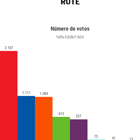
RUTE
Número de votos
100
%
ESCRUTADO
2.167
1.111
1.089
613
557
75
41
13