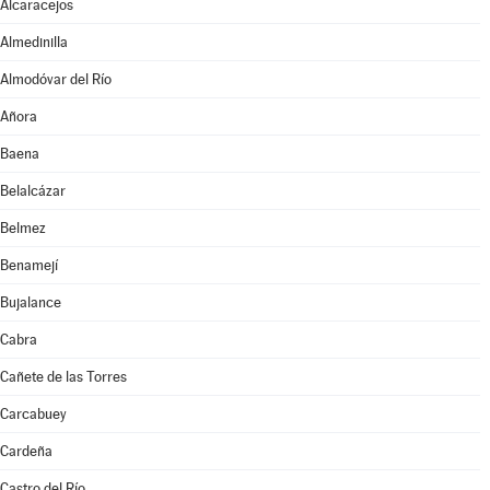
Alcaracejos
Almedinilla
Almodóvar del Río
Añora
Baena
Belalcázar
Belmez
Benamejí
Bujalance
Cabra
Cañete de las Torres
Carcabuey
Cardeña
Castro del Río