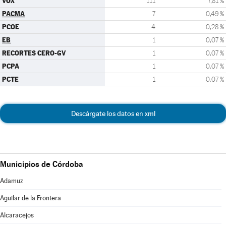
VOX
111
7,81 %
PACMA
7
0,49 %
PCOE
4
0,28 %
EB
1
0,07 %
RECORTES CERO-GV
1
0,07 %
PCPA
1
0,07 %
PCTE
1
0,07 %
Descárgate los datos en xml
Municipios de Córdoba
Adamuz
Aguilar de la Frontera
Alcaracejos