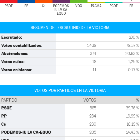
PSOE
PP
Cs
PODEMOS-
VOX
PACMA
PCOE
EB
IU LV CA-
EQUO
RESUMEN DEL ESCRUTINIO DE LA VICTORIA
Escrutado:
100 %
Votos contabilizados:
1.439
79,37 %
Abstenciones:
374
20,63 %
Votos nulos:
18
1,25 %
Votos en blanco:
11
0,77 %
VOTOS POR PARTIDOS EN LA VICTORIA
PARTIDO
VOTOS
%
PSOE
565
39,76 %
PP
284
19,99 %
Cs
230
16,19 %
PODEMOS-IU LV CA-EQUO
205
14,43 %