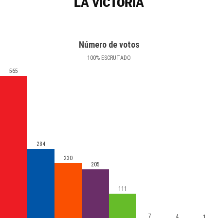
LA VICTORIA
Número de votos
100
%
ESCRUTADO
565
284
230
205
111
7
4
1