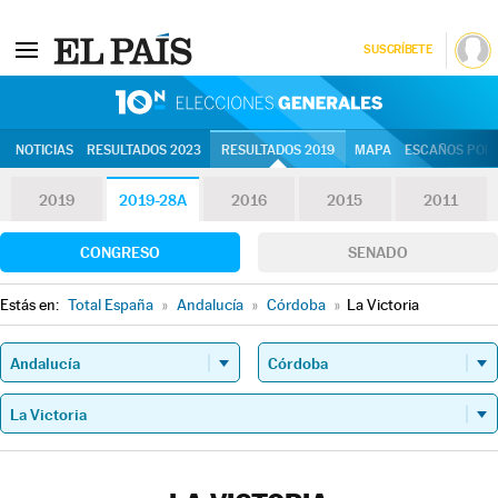
SUSCRÍBETE
10N | Eleccion
NOTICIAS
RESULTADOS 2023
RESULTADOS 2019
MAPA
ESCAÑOS POR 
2019
2019-28A
2016
2015
2011
CONGRESO
SENADO
Estás en:
Total España
»
Andalucía
»
Córdoba
»
La Victoria