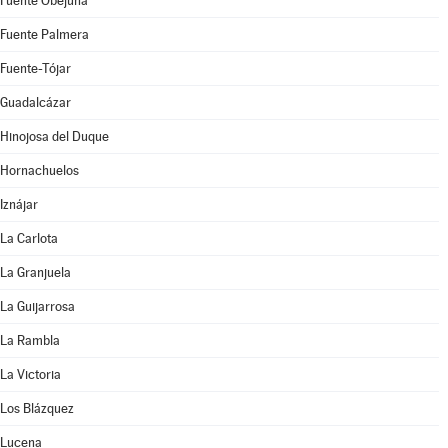
Fuente Obejuna
Fuente Palmera
Fuente-Tójar
Guadalcázar
Hinojosa del Duque
Hornachuelos
Iznájar
La Carlota
La Granjuela
La Guijarrosa
La Rambla
La Victoria
Los Blázquez
Lucena