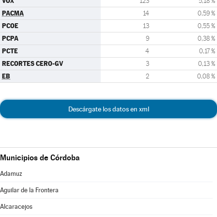
VOX
123
5,18 %
PACMA
14
0,59 %
PCOE
13
0,55 %
PCPA
9
0,38 %
PCTE
4
0,17 %
RECORTES CERO-GV
3
0,13 %
EB
2
0,08 %
Descárgate los datos en xml
Municipios de Córdoba
Adamuz
Aguilar de la Frontera
Alcaracejos