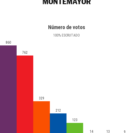
MONTEMAYOR
Número de votos
100
%
ESCRUTADO
860
762
329
212
123
14
13
9