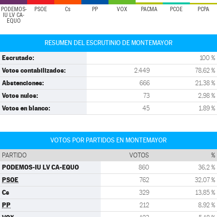
PODEMOS-
PSOE
Cs
PP
VOX
PACMA
PCOE
PCPA
IU LV CA-
EQUO
RESUMEN DEL ESCRUTINIO DE MONTEMAYOR
Escrutado:
100 %
Votos contabilizados:
2.449
78,62 %
Abstenciones:
666
21,38 %
Votos nulos:
73
2,98 %
Votos en blanco:
45
1,89 %
VOTOS POR PARTIDOS EN MONTEMAYOR
PARTIDO
VOTOS
%
PODEMOS-IU LV CA-EQUO
860
36,2 %
PSOE
762
32,07 %
Cs
329
13,85 %
PP
212
8,92 %