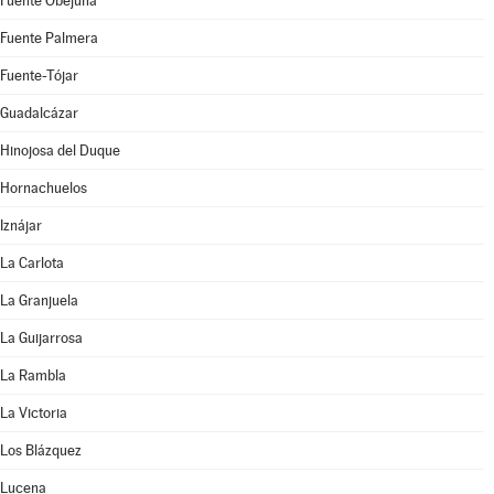
Fuente Obejuna
Fuente Palmera
Fuente-Tójar
Guadalcázar
Hinojosa del Duque
Hornachuelos
Iznájar
La Carlota
La Granjuela
La Guijarrosa
La Rambla
La Victoria
Los Blázquez
Lucena