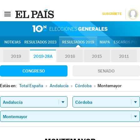
SUSCRÍBETE
10N | Eleccion
NOTICIAS
RESULTADOS 2023
RESULTADOS 2019
MAPA
ESCAÑOS POR 
2019
2019-28A
2016
2015
2011
CONGRESO
SENADO
Estás en:
Total España
»
Andalucía
»
Córdoba
»
Montemayor