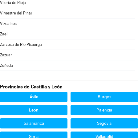
Viloria de Rioja
Vilviestre del Pinar
Vizcaínos
Zael
Zarzosa de Río Pisuerga
Zazuar
Zuñeda
Provincias de Castilla y León
Ávila
Burgos
León
Palencia
Salamanca
Segovia
Soria
Valladolid