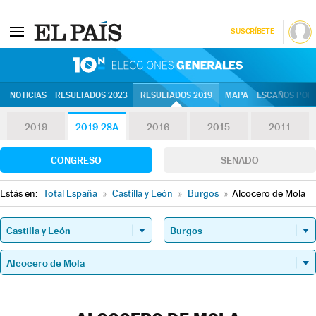
SUSCRÍBETE
10N | Eleccion
NOTICIAS
RESULTADOS 2023
RESULTADOS 2019
MAPA
ESCAÑOS POR 
2019
2019-28A
2016
2015
2011
CONGRESO
SENADO
Estás en:
Total España
»
Castilla y León
»
Burgos
»
Alcocero de Mola