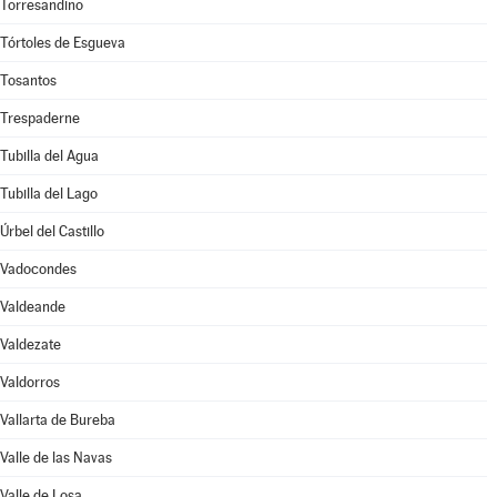
Torresandino
Tórtoles de Esgueva
Tosantos
Trespaderne
Tubilla del Agua
Tubilla del Lago
Úrbel del Castillo
Vadocondes
Valdeande
Valdezate
Valdorros
Vallarta de Bureba
Valle de las Navas
Valle de Losa