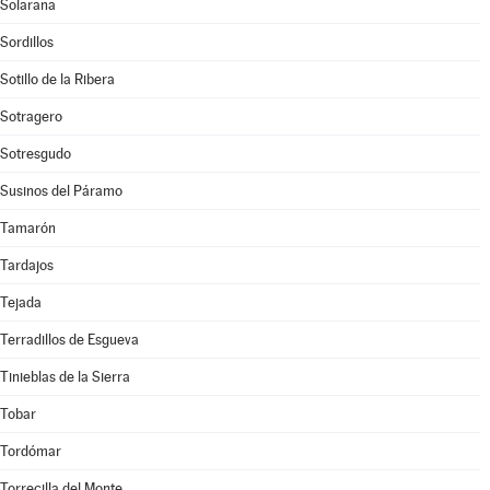
Solarana
Sordillos
Sotillo de la Ribera
Sotragero
Sotresgudo
Susinos del Páramo
Tamarón
Tardajos
Tejada
Terradillos de Esgueva
Tinieblas de la Sierra
Tobar
Tordómar
Torrecilla del Monte