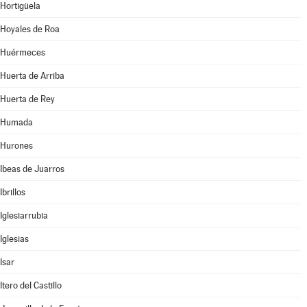
Hortigüela
Hoyales de Roa
Huérmeces
Huerta de Arriba
Huerta de Rey
Humada
Hurones
Ibeas de Juarros
Ibrillos
Iglesiarrubia
Iglesias
Isar
Itero del Castillo