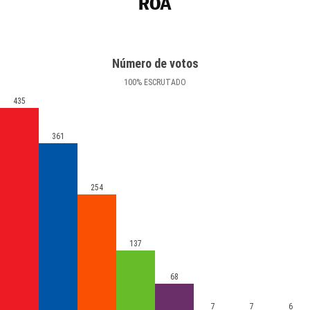
ROA
Número de votos
100
%
ESCRUTADO
435
361
254
137
68
7
7
6