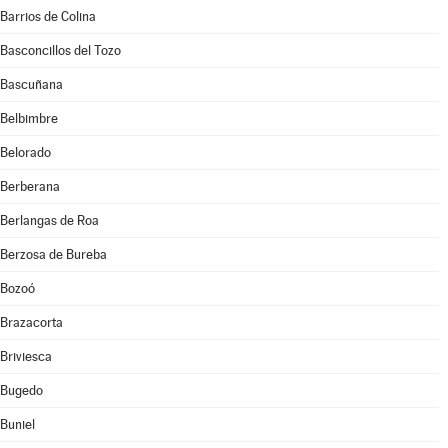
Barrios de Colina
Basconcillos del Tozo
Bascuñana
Belbimbre
Belorado
Berberana
Berlangas de Roa
Berzosa de Bureba
Bozoó
Brazacorta
Briviesca
Bugedo
Buniel