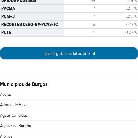
UNIDOS PODEMOS
68
5,31 %
PACMA
7
0,55 %
PUM+J
7
0,55 %
RECORTES CERO-GV-PCAS-TC
6
0,47 %
PCTE
1
0,08 %
Descárgate los datos en xml
Municipios de Burgos
Abajas
Adrada de Haza
Aguas Cándidas
Aguilar de Bureba
Albillos