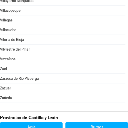
Villayerno Morquillas
Villazopeque
Villegas
Villoruebo
Viloria de Rioja
Vilviestre del Pinar
Vizcaínos
Zael
Zarzosa de Río Pisuerga
Zazuar
Zuñeda
Provincias de Castilla y León
Ávila
Burgos