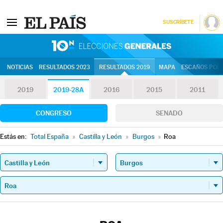
SUSCRÍBETE
10N | Eleccion
NOTICIAS
RESULTADOS 2023
RESULTADOS 2019
MAPA
ESCAÑOS POR 
2019
2019-28A
2016
2015
2011
CONGRESO
SENADO
Estás en:
Total España
»
Castilla y León
»
Burgos
»
Roa