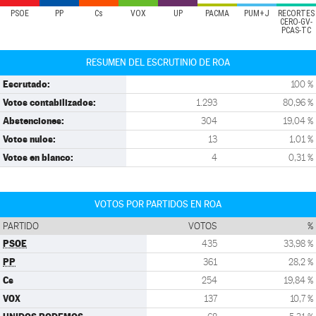
PSOE
PP
Cs
VOX
UP
PACMA
PUM+J
RECORTES
CERO-GV-
PCAS-TC
RESUMEN DEL ESCRUTINIO DE ROA
Escrutado:
100 %
Votos contabilizados:
1.293
80,96 %
Abstenciones:
304
19,04 %
Votos nulos:
13
1,01 %
Votos en blanco:
4
0,31 %
VOTOS POR PARTIDOS EN ROA
PARTIDO
VOTOS
%
PSOE
435
33,98 %
PP
361
28,2 %
Cs
254
19,84 %
VOX
137
10,7 %