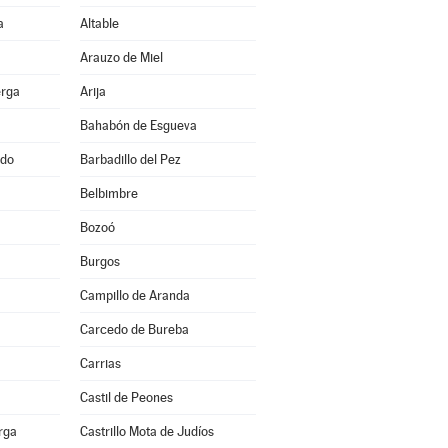
a
Altable
Arauzo de Miel
erga
Arija
Bahabón de Esgueva
ado
Barbadillo del Pez
Belbimbre
Bozoó
Burgos
Campillo de Aranda
Carcedo de Bureba
Carrias
Castil de Peones
erga
Castrillo Mota de Judíos