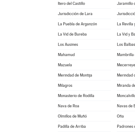
Itero del Castillo
Jaramillo 
Jurisdicción de Lara
Jurisdicci
La Puebla de Arganzón
La Revilla
La Vid de Bureba
La Vid y B
Los Ausines
Los Balba
Mahamud
Mambrilla 
Mazuela
Mecerrey
Merindad de Montija
Merindad d
Milagros
Miranda d
Monasterio de Rodilla
Moncalvill
Nava de Roa
Navas de 
Olmillos de Muñó
Oña
Padilla de Arriba
Padrones 