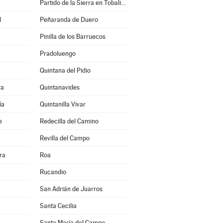
Partido de la Sierra en Tobalina
l
Peñaranda de Duero
Pinilla de los Barruecos
Pradoluengo
Quintana del Pidio
ra
Quintanavides
ía
Quintanilla Vivar
e
Redecilla del Camino
Revilla del Campo
ra
Roa
Rucandio
San Adrián de Juarros
Santa Cecilia
Santa María del Campo