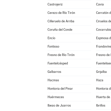
Castrojeriz
Cavia
Cerezo de Río Tirón
Cerratón d
Cilleruelo de Arriba
Ciruelos d
Coruña del Conde
Covarrubi
Encío
Espinosa 
Fontioso
Frandovín
Fresno de Río Tirón
Fresno de 
Fuentelcésped
Fuentelise
Galbarros
Grijalba
Hacinas
Haza
Hontoria del Pinar
Hontoria 
Huérmeces
Huerta de 
Ibeas de Juarros
Ibrillos