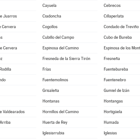
Cayuela
Cebrecos
e Juarros
Ciadoncha
Cillaperlata
e Cervera
Cogollos
Condado de Treviño
as
Cubillo del Campo
Cubo de Bureba
de Cervera
Espinosa del Camino
Espinosa de los Mon
ez
Fresneda de la Sierra Tirón
Fresneña
Rodilla
Frías
Fuentebureba
ndo
Fuentemolinos
Fuentenebro
Grisaleña
Gumiel de Izán
Hontanas
Hontangas
de Valdearados
Hornillos del Camino
Hortigüela
Arriba
Huerta de Rey
Humada
Iglesiarrubia
Iglesias