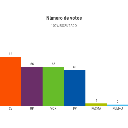
Número de votos
100
%
ESCRUTADO
83
66
66
61
4
2
Cs
UP
VOX
PP
PACMA
PUM+J