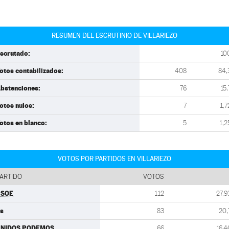
RESUMEN DEL ESCRUTINIO DE VILLARIEZO
scrutado:
10
otos contabilizados:
408
84,
bstenciones:
76
15,
otos nulos:
7
1,7
otos en blanco:
5
1,2
VOTOS POR PARTIDOS EN VILLARIEZO
ARTIDO
VOTOS
PSOE
112
27,9
s
83
20,
UNIDOS PODEMOS
66
16,4