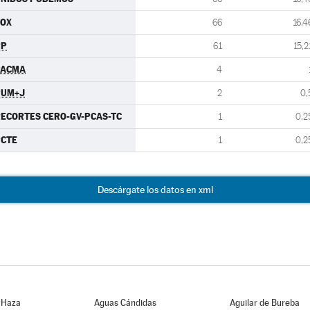
VOX
66
16,4
PP
61
15,2
PACMA
4
PUM+J
2
0,
ECORTES CERO-GV-PCAS-TC
1
0,2
PCTE
1
0,2
Descárgate los datos en xml
 Haza
Aguas Cándidas
Aguilar de Bureba