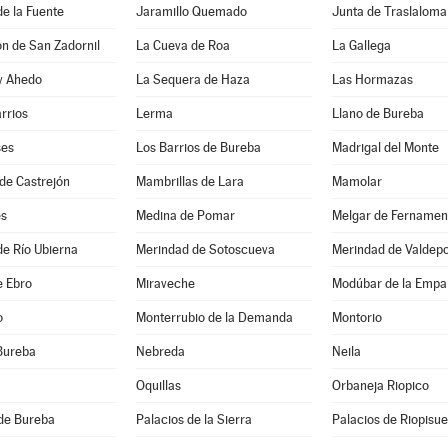
de la Fuente
Jaramillo Quemado
Junta de Traslaloma
ón de San Zadornil
La Cueva de Roa
La Gallega
 y Ahedo
La Sequera de Haza
Las Hormazas
arrios
Lerma
Llano de Bureba
ses
Los Barrios de Bureba
Madrigal del Monte
de Castrejón
Mambrillas de Lara
Mamolar
es
Medina de Pomar
Melgar de Fernamen
e Río Ubierna
Merindad de Sotoscueva
Merindad de Valdep
e Ebro
Miraveche
Modúbar de la Empa
o
Monterrubio de la Demanda
Montorio
Bureba
Nebreda
Neila
Oquillas
Orbaneja Riopico
de Bureba
Palacios de la Sierra
Palacios de Riopisu