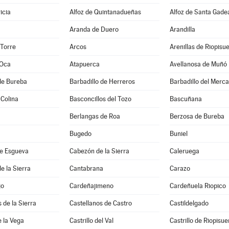
icia
Alfoz de Quintanadueñas
Alfoz de Santa Gade
Aranda de Duero
Arandilla
 Torre
Arcos
Arenillas de Riopisu
 Oca
Atapuerca
Avellanosa de Muñó
de Bureba
Barbadillo de Herreros
Barbadillo del Merc
 Colina
Basconcillos del Tozo
Bascuñana
Berlangas de Roa
Berzosa de Bureba
Bugedo
Buniel
e Esgueva
Cabezón de la Sierra
Caleruega
e la Sierra
Cantabrana
Carazo
jo
Cardeñajimeno
Cardeñuela Riopico
 de la Sierra
Castellanos de Castro
Castildelgado
e la Vega
Castrillo del Val
Castrillo de Riopisu