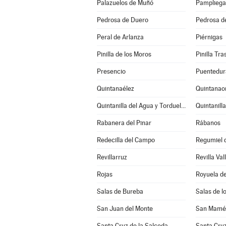
Palazuelos de Muñó
Pampliega
Pedrosa de Duero
Pedrosa d
Peral de Arlanza
Piérnigas
Pinilla de los Moros
Pinilla Tr
Presencio
Puentedur
Quintanaélez
Quintanao
Quintanilla del Agua y Tordueles
Quintanill
Rabanera del Pinar
Rábanos
Redecilla del Campo
Regumiel d
Revillarruz
Revilla Val
Rojas
Royuela de
Salas de Bureba
Salas de l
San Juan del Monte
San Mamés
Santa Cruz de la Salceda
Santa Cruz