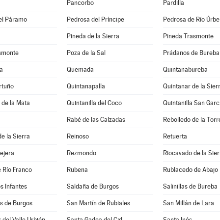
Pancorbo
Pardilla
el Páramo
Pedrosa del Príncipe
Pedrosa de Río Úrbe
Pineda de la Sierra
Pineda Trasmonte
asmonte
Poza de la Sal
Prádanos de Bureba
a
Quemada
Quintanabureba
rtuño
Quintanapalla
Quintanar de la Sier
a de la Mata
Quintanilla del Coco
Quintanilla San Garc
Rabé de las Calzadas
Rebolledo de la Torr
e la Sierra
Reinoso
Retuerta
lejera
Rezmondo
Riocavado de la Sier
 Río Franco
Rubena
Rublacedo de Abajo
os Infantes
Saldaña de Burgos
Salinillas de Bureba
 de Burgos
San Martín de Rubiales
San Millán de Lara
 del Valle Urbión
Santa Gadea del Cid
Santa Inés