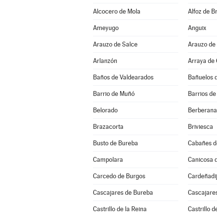
Alcocero de Mola
Alfoz de Br
Ameyugo
Anguix
Arauzo de Salce
Arauzo de
Arlanzón
Arraya de
Baños de Valdearados
Bañuelos 
Barrio de Muñó
Barrios de
Belorado
Berberana
Brazacorta
Briviesca
Busto de Bureba
Cabañes d
Campolara
Canicosa d
Carcedo de Burgos
Cardeñadi
Cascajares de Bureba
Cascajares
Castrillo de la Reina
Castrillo d