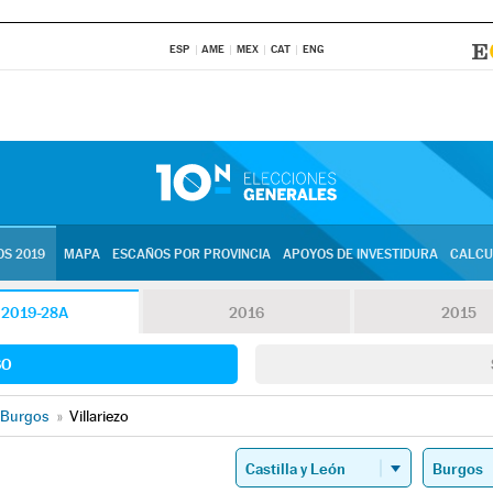
ESP
AME
MEX
CAT
ENG
S 2019
MAPA
ESCAÑOS POR PROVINCIA
APOYOS DE INVESTIDURA
CALCU
2019-28A
2016
2015
SO
Burgos
»
Villariezo