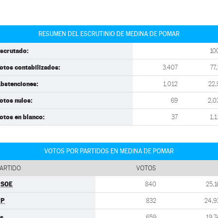
RESUMEN DEL ESCRUTINIO DE MEDINA DE POMAR
scrutado:
10
otos contabilizados:
3.407
77,
bstenciones:
1.012
22,
otos nulos:
69
2,0
otos en blanco:
37
1,1
VOTOS POR PARTIDOS EN MEDINA DE POMAR
ARTIDO
VOTOS
PSOE
840
25,1
PP
832
24,9
s
659
19,7