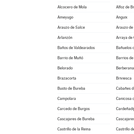
Alcocero de Mola
Alfoz de Br
Ameyugo
Anguix
Arauzo de Salce
Arauzo de
Arlanzón
Arraya de
Baños de Valdearados
Bañuelos 
Barrio de Muñó
Barrios de
Belorado
Berberana
Brazacorta
Briviesca
Busto de Bureba
Cabañes d
Campolara
Canicosa d
Carcedo de Burgos
Cardeñadi
Cascajares de Bureba
Cascajares
Castrillo de la Reina
Castrillo d