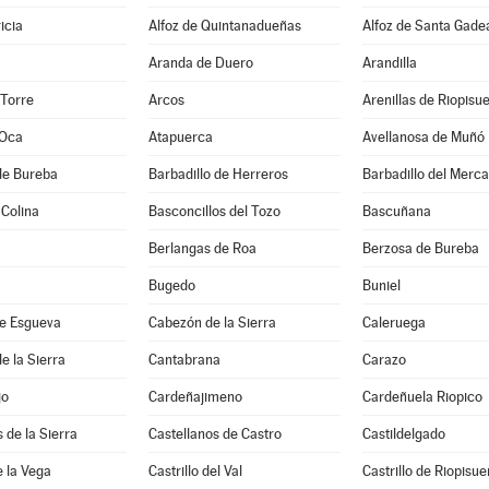
icia
Alfoz de Quintanadueñas
Alfoz de Santa Gade
Aranda de Duero
Arandilla
 Torre
Arcos
Arenillas de Riopisu
 Oca
Atapuerca
Avellanosa de Muñó
de Bureba
Barbadillo de Herreros
Barbadillo del Merc
 Colina
Basconcillos del Tozo
Bascuñana
Berlangas de Roa
Berzosa de Bureba
Bugedo
Buniel
e Esgueva
Cabezón de la Sierra
Caleruega
e la Sierra
Cantabrana
Carazo
jo
Cardeñajimeno
Cardeñuela Riopico
 de la Sierra
Castellanos de Castro
Castildelgado
e la Vega
Castrillo del Val
Castrillo de Riopisu