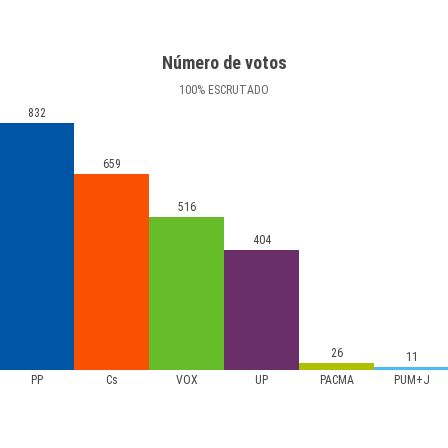
Número de votos
100
%
ESCRUTADO
832
659
516
404
26
11
PP
Cs
VOX
UP
PACMA
PUM+J