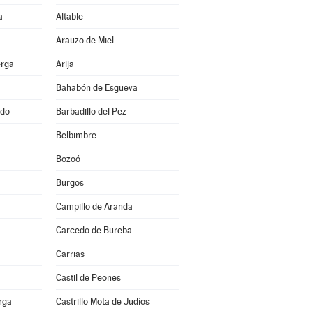
a
Altable
Arauzo de Miel
erga
Arija
Bahabón de Esgueva
ado
Barbadillo del Pez
Belbimbre
Bozoó
Burgos
Campillo de Aranda
Carcedo de Bureba
Carrias
Castil de Peones
erga
Castrillo Mota de Judíos