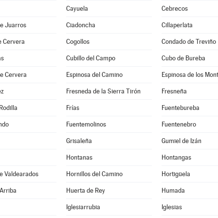
Cayuela
Cebrecos
e Juarros
Ciadoncha
Cillaperlata
e Cervera
Cogollos
Condado de Treviño
as
Cubillo del Campo
Cubo de Bureba
de Cervera
Espinosa del Camino
Espinosa de los Mon
ez
Fresneda de la Sierra Tirón
Fresneña
Rodilla
Frías
Fuentebureba
ndo
Fuentemolinos
Fuentenebro
Grisaleña
Gumiel de Izán
Hontanas
Hontangas
de Valdearados
Hornillos del Camino
Hortigüela
Arriba
Huerta de Rey
Humada
Iglesiarrubia
Iglesias