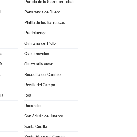
Partido de la Sierra en Tobalina
l
Peñaranda de Duero
Pinilla de los Barruecos
Pradoluengo
Quintana del Pidio
ra
Quintanavides
ía
Quintanilla Vivar
e
Redecilla del Camino
Revilla del Campo
ra
Roa
Rucandio
San Adrián de Juarros
Santa Cecilia
Santa María del Campo