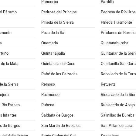
Pancorbo
Pardilla
el Páramo
Pedrosa del Príncipe
Pedrosa de Río Úrbe
Pineda de la Sierra
Pineda Trasmonte
asmonte
Poza de la Sal
Prádanos de Bureba
a
Quemada
Quintanabureba
rtuño
Quintanapalla
Quintanar de la Sier
a de la Mata
Quintanilla del Coco
Quintanilla San Garc
Rabé de las Calzadas
Rebolledo de la Torr
e la Sierra
Reinoso
Retuerta
lejera
Rezmondo
Riocavado de la Sier
 Río Franco
Rubena
Rublacedo de Abajo
os Infantes
Saldaña de Burgos
Salinillas de Bureba
 de Burgos
San Martín de Rubiales
San Millán de Lara
 del Valle Urbión
Santa Gadea del Cid
Santa Inés