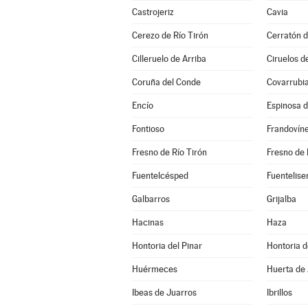
Castrojeriz
Cavia
Cerezo de Río Tirón
Cerratón d
Cilleruelo de Arriba
Ciruelos d
Coruña del Conde
Covarrubi
Encío
Espinosa 
Fontioso
Frandovín
Fresno de Río Tirón
Fresno de 
Fuentelcésped
Fuentelise
Galbarros
Grijalba
Hacinas
Haza
Hontoria del Pinar
Hontoria 
Huérmeces
Huerta de 
Ibeas de Juarros
Ibrillos