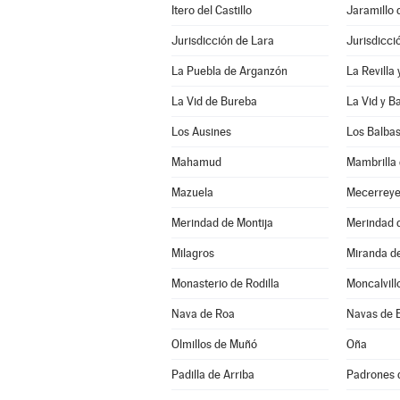
Itero del Castillo
Jaramillo 
Jurisdicción de Lara
Jurisdicci
La Puebla de Arganzón
La Revilla
La Vid de Bureba
La Vid y B
Los Ausines
Los Balba
Mahamud
Mambrilla 
Mazuela
Mecerrey
Merindad de Montija
Merindad d
Milagros
Miranda d
Monasterio de Rodilla
Moncalvill
Nava de Roa
Navas de 
Olmillos de Muñó
Oña
Padilla de Arriba
Padrones 