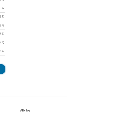
6 %
1 %
8 %
3 %
7 %
2 %
Albillos