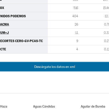
VOX
516
15,4
UNIDOS PODEMOS
404
12,
PACMA
26
0,7
PUM+J
11
0,3
ECORTES CERO-GV-PCAS-TC
9
0,2
PCTE
4
0,1
Descárgate los datos en xml
 Haza
Aguas Cándidas
Aguilar de Bureba