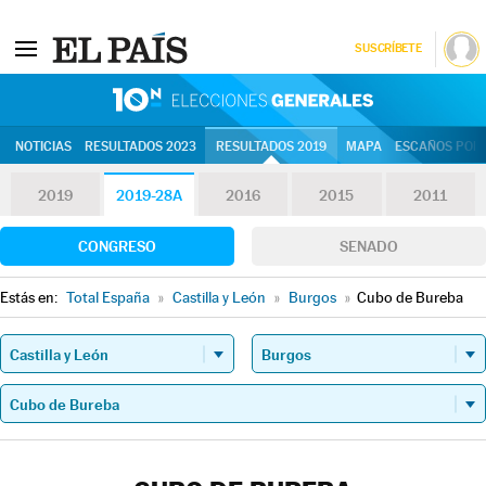
SUSCRÍBETE
10N | Eleccion
NOTICIAS
RESULTADOS 2023
RESULTADOS 2019
MAPA
ESCAÑOS POR 
2019
2019-28A
2016
2015
2011
CONGRESO
SENADO
Estás en:
Total España
»
Castilla y León
»
Burgos
»
Cubo de Bureba