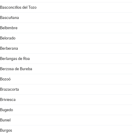
Basconcillos del Tozo
Bascuñana
Belbimbre
Belorado
Berberana
Berlangas de Roa
Berzosa de Bureba
Bozoó
Brazacorta
Briviesca
Bugedo
Buniel
Burgos