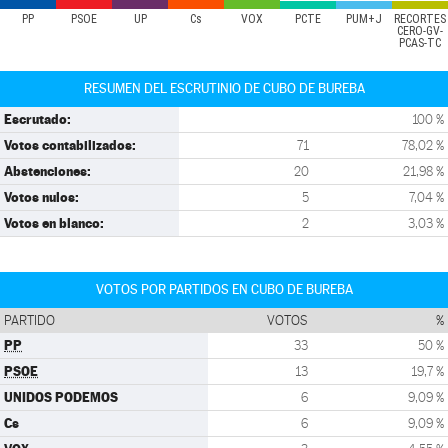
PP
PSOE
UP
Cs
VOX
PCTE
PUM+J
RECORTES
CERO-GV-
PCAS-TC
RESUMEN DEL ESCRUTINIO DE CUBO DE BUREBA
Escrutado:
100 %
Votos contabilizados:
71
78,02 %
Abstenciones:
20
21,98 %
Votos nulos:
5
7,04 %
Votos en blanco:
2
3,03 %
VOTOS POR PARTIDOS EN CUBO DE BUREBA
PARTIDO
VOTOS
%
PP
33
50 %
PSOE
13
19,7 %
UNIDOS PODEMOS
6
9,09 %
Cs
6
9,09 %