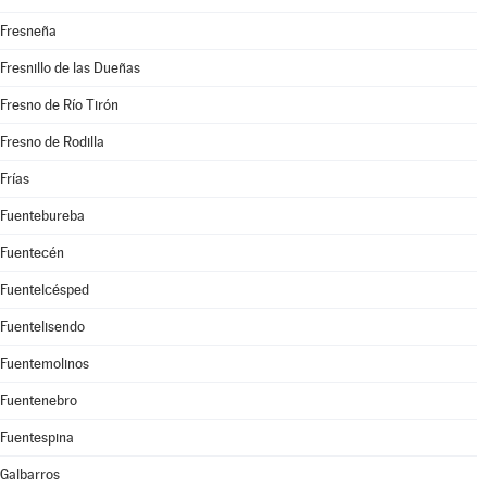
Fresneña
Fresnillo de las Dueñas
Fresno de Río Tirón
Fresno de Rodilla
Frías
Fuentebureba
Fuentecén
Fuentelcésped
Fuentelisendo
Fuentemolinos
Fuentenebro
Fuentespina
Galbarros