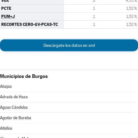
VOX
3
4,55 %
PCTE
1
1,52 %
PUM+J
1
1,52 %
RECORTES CERO-GV-PCAS-TC
1
1,52 %
Descárgate los datos en xml
Municipios de Burgos
Abajas
Adrada de Haza
Aguas Cándidas
Aguilar de Bureba
Albillos