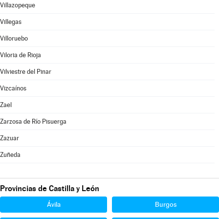
Villazopeque
Villegas
Villoruebo
Viloria de Rioja
Vilviestre del Pinar
Vizcaínos
Zael
Zarzosa de Río Pisuerga
Zazuar
Zuñeda
Provincias de Castilla y León
Ávila
Burgos