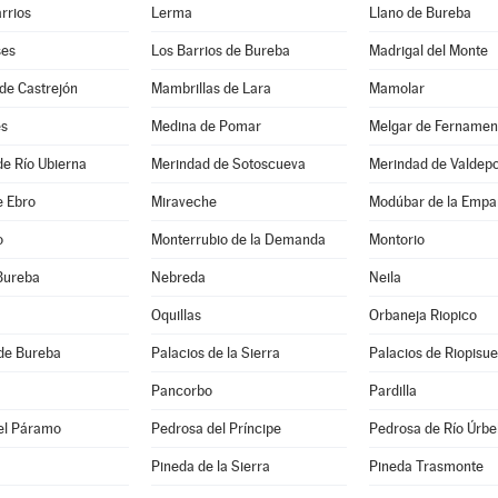
arrios
Lerma
Llano de Bureba
ses
Los Barrios de Bureba
Madrigal del Monte
de Castrejón
Mambrillas de Lara
Mamolar
es
Medina de Pomar
Melgar de Fernamen
e Río Ubierna
Merindad de Sotoscueva
Merindad de Valdep
e Ebro
Miraveche
Modúbar de la Empa
o
Monterrubio de la Demanda
Montorio
Bureba
Nebreda
Neila
Oquillas
Orbaneja Riopico
de Bureba
Palacios de la Sierra
Palacios de Riopisu
Pancorbo
Pardilla
el Páramo
Pedrosa del Príncipe
Pedrosa de Río Úrbe
Pineda de la Sierra
Pineda Trasmonte