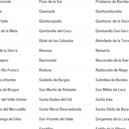
asmonte
Poza de la Sal
Prádanos de Bureba
a
Quemada
Quintanabureba
rtuño
Quintanapalla
Quintanar de la Sier
a de la Mata
Quintanilla del Coco
Quintanilla San Garc
Rabé de las Calzadas
Rebolledo de la Torr
e la Sierra
Reinoso
Retuerta
lejera
Rezmondo
Riocavado de la Sier
 Río Franco
Rubena
Rublacedo de Abajo
os Infantes
Saldaña de Burgos
Salinillas de Bureba
 de Burgos
San Martín de Rubiales
San Millán de Lara
 del Valle Urbión
Santa Gadea del Cid
Santa Inés
a del Mercadillo
Santa María Rivarredonda
Santa Olalla de Bur
ingo de Silos
San Vicente del Valle
Sargentes de la Lor
Sordillos
Sotillo de la Ribera