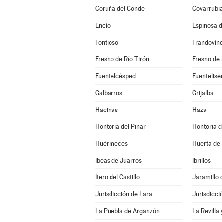
Coruña del Conde
Covarrubi
Encío
Espinosa 
Fontioso
Frandovín
Fresno de Río Tirón
Fresno de 
Fuentelcésped
Fuentelise
Galbarros
Grijalba
Hacinas
Haza
Hontoria del Pinar
Hontoria 
Huérmeces
Huerta de 
Ibeas de Juarros
Ibrillos
Itero del Castillo
Jaramillo 
Jurisdicción de Lara
Jurisdicci
La Puebla de Arganzón
La Revilla