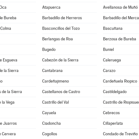
 Oca
Atapuerca
Avellanosa de Muñó
de Bureba
Barbadillo de Herreros
Barbadillo del Merc
 Colina
Basconcillos del Tozo
Bascuñana
Berlangas de Roa
Berzosa de Bureba
Bugedo
Buniel
e Esgueva
Cabezón de la Sierra
Caleruega
e la Sierra
Cantabrana
Carazo
jo
Cardeñajimeno
Cardeñuela Riopico
 de la Sierra
Castellanos de Castro
Castildelgado
e la Vega
Castrillo del Val
Castrillo de Riopisu
Cayuela
Cebrecos
e Juarros
Ciadoncha
Cillaperlata
e Cervera
Cogollos
Condado de Treviño