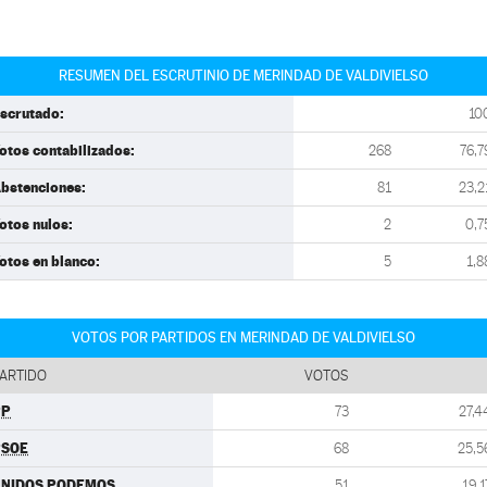
RESUMEN DEL ESCRUTINIO DE MERINDAD DE VALDIVIELSO
scrutado:
10
otos contabilizados:
268
76,7
bstenciones:
81
23,2
otos nulos:
2
0,7
otos en blanco:
5
1,8
VOTOS POR PARTIDOS EN MERINDAD DE VALDIVIELSO
ARTIDO
VOTOS
PP
73
27,4
PSOE
68
25,5
UNIDOS PODEMOS
51
19,1