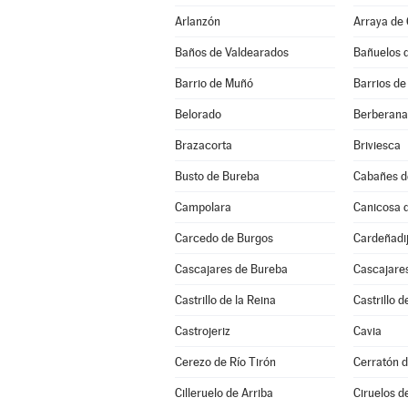
Arlanzón
Arraya de
Baños de Valdearados
Bañuelos 
Barrio de Muñó
Barrios de
Belorado
Berberana
Brazacorta
Briviesca
Busto de Bureba
Cabañes d
Campolara
Canicosa d
Carcedo de Burgos
Cardeñadi
Cascajares de Bureba
Cascajares
Castrillo de la Reina
Castrillo d
Castrojeriz
Cavia
Cerezo de Río Tirón
Cerratón d
Cilleruelo de Arriba
Ciruelos d