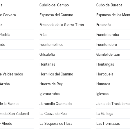
as
Cubillo del Campo
Cubo de Bureba
de Cervera
Espinosa del Camino
Espinosa de los Mon
ez
Fresneda de la Sierra Tirón
Fresneña
Rodilla
Frías
Fuentebureba
ndo
Fuentemolinos
Fuentenebro
Grisaleña
Gumiel de Izán
Hontanas
Hontangas
de Valdearados
Hornillos del Camino
Hortigüela
Arriba
Huerta de Rey
Humada
Iglesiarrubia
Iglesias
de la Fuente
Jaramillo Quemado
Junta de Traslaloma
ón de San Zadornil
La Cueva de Roa
La Gallega
 y Ahedo
La Sequera de Haza
Las Hormazas