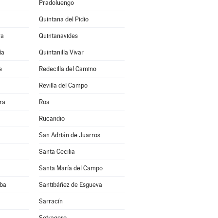
Pradoluengo
Quintana del Pidio
ra
Quintanavides
ía
Quintanilla Vivar
e
Redecilla del Camino
Revilla del Campo
ra
Roa
Rucandio
San Adrián de Juarros
Santa Cecilia
Santa María del Campo
eba
Santibáñez de Esgueva
a
Sarracín
Sotragero