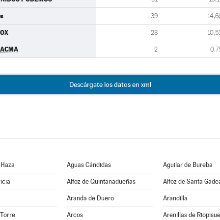
s
39
14,6
VOX
28
10,5
PACMA
2
0,7
Descárgate los datos en xml
 Haza
Aguas Cándidas
Aguilar de Bureba
icia
Alfoz de Quintanadueñas
Alfoz de Santa Gade
Aranda de Duero
Arandilla
 Torre
Arcos
Arenillas de Riopisu