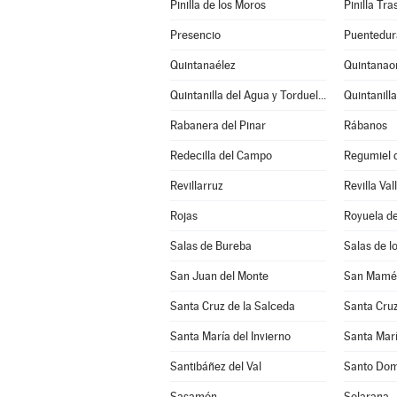
Pinilla de los Moros
Pinilla Tr
Presencio
Puentedur
Quintanaélez
Quintanao
Quintanilla del Agua y Tordueles
Quintanill
Rabanera del Pinar
Rábanos
Redecilla del Campo
Regumiel d
Revillarruz
Revilla Val
Rojas
Royuela de
Salas de Bureba
Salas de l
San Juan del Monte
San Mamés
Santa Cruz de la Salceda
Santa Cruz
Santa María del Invierno
Santa Marí
Santibáñez del Val
Santo Dom
Sasamón
Solarana