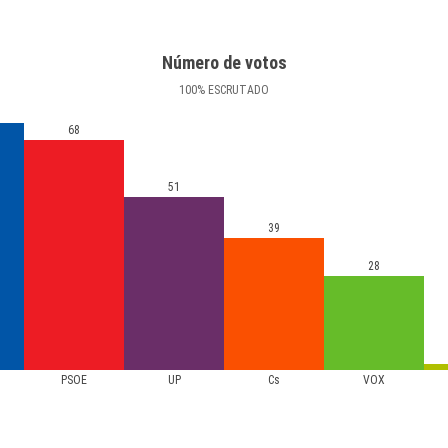
Número de votos
100
%
ESCRUTADO
68
51
39
28
PSOE
UP
Cs
VOX