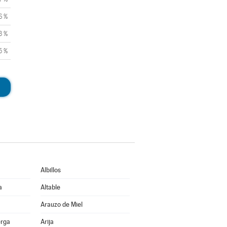
6 %
3 %
5 %
Albillos
a
Altable
Arauzo de Miel
erga
Arija