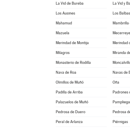
La Vid de Bureba
La Vid y B
Los Ausines
Los Balba
Mahamud
Mambrilla 
Mazuela
Mecerrey
Merindad de Montija
Merindad d
Milagros
Miranda d
Monasterio de Rodilla
Moncalvill
Nava de Roa
Navas de 
Olmillos de Muñó
Oña
Padilla de Arriba
Padrones 
Palazuelos de Muñó
Pampliega
Pedrosa de Duero
Pedrosa d
Peral de Arlanza
Piérnigas