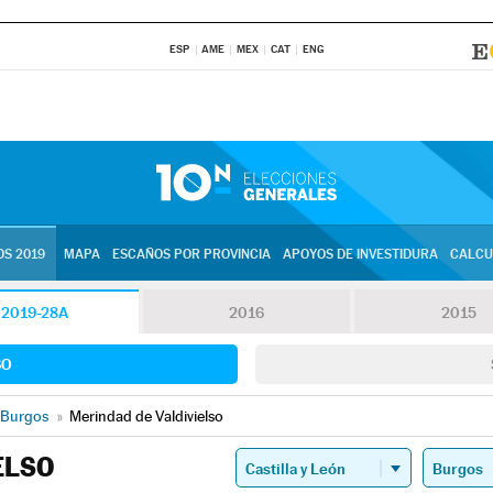
ESP
AME
MEX
CAT
ENG
S 2019
MAPA
ESCAÑOS POR PROVINCIA
APOYOS DE INVESTIDURA
CALCU
2019-28A
2016
2015
SO
Burgos
»
Merindad de Valdivielso
ELSO