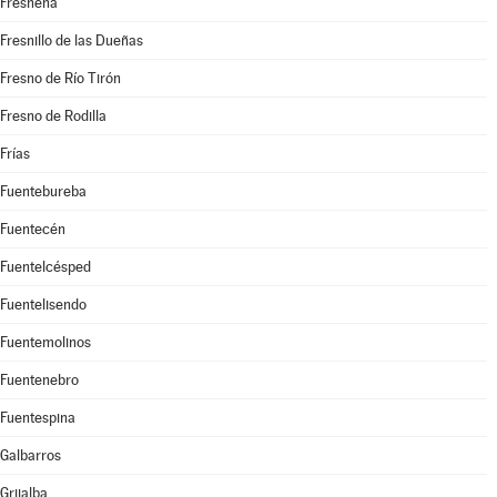
Fresneña
Fresnillo de las Dueñas
Fresno de Río Tirón
Fresno de Rodilla
Frías
Fuentebureba
Fuentecén
Fuentelcésped
Fuentelisendo
Fuentemolinos
Fuentenebro
Fuentespina
Galbarros
Grijalba