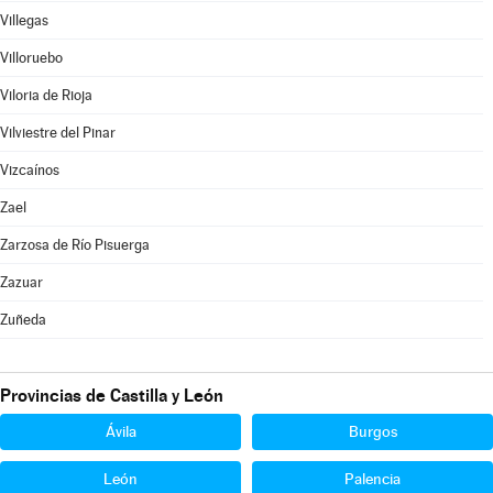
Villegas
Villoruebo
Viloria de Rioja
Vilviestre del Pinar
Vizcaínos
Zael
Zarzosa de Río Pisuerga
Zazuar
Zuñeda
Provincias de Castilla y León
Ávila
Burgos
León
Palencia