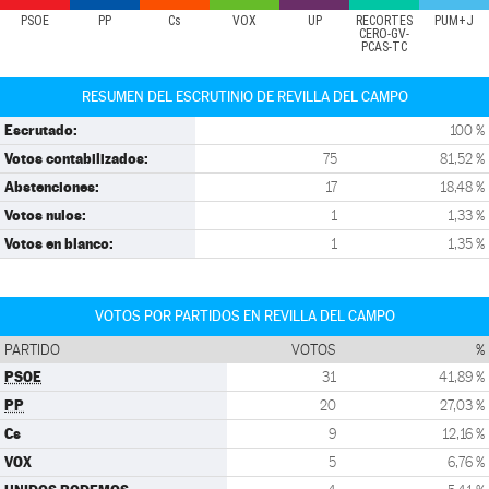
PSOE
PP
Cs
VOX
UP
RECORTES
PUM+J
CERO-GV-
PCAS-TC
RESUMEN DEL ESCRUTINIO DE REVILLA DEL CAMPO
Escrutado:
100 %
Votos contabilizados:
75
81,52 %
Abstenciones:
17
18,48 %
Votos nulos:
1
1,33 %
Votos en blanco:
1
1,35 %
VOTOS POR PARTIDOS EN REVILLA DEL CAMPO
PARTIDO
VOTOS
%
PSOE
31
41,89 %
PP
20
27,03 %
Cs
9
12,16 %
VOX
5
6,76 %