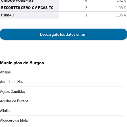
UNIDOS PODEMOS
4
5,41 %
RECORTES CERO-GV-PCAS-TC
3
4,05 %
PUM+J
1
1,35 %
Descárgate los datos en xml
Municipios de Burgos
Abajas
Adrada de Haza
Aguas Cándidas
Aguilar de Bureba
Albillos
Alcocero de Mola