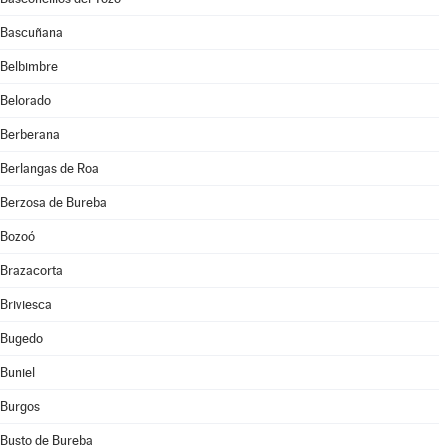
Bascuñana
Belbimbre
Belorado
Berberana
Berlangas de Roa
Berzosa de Bureba
Bozoó
Brazacorta
Briviesca
Bugedo
Buniel
Burgos
Busto de Bureba