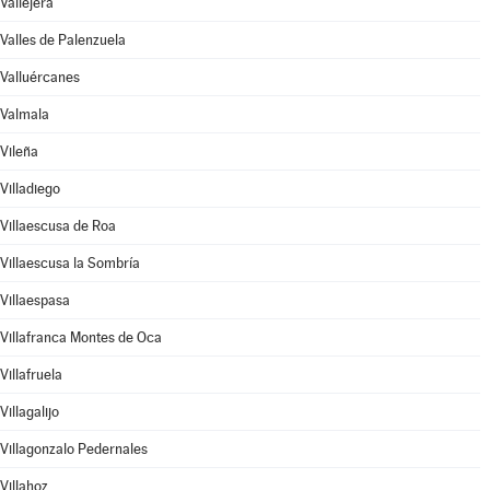
Vallejera
Valles de Palenzuela
Valluércanes
Valmala
Vileña
Villadiego
Villaescusa de Roa
Villaescusa la Sombría
Villaespasa
Villafranca Montes de Oca
Villafruela
Villagalijo
Villagonzalo Pedernales
Villahoz