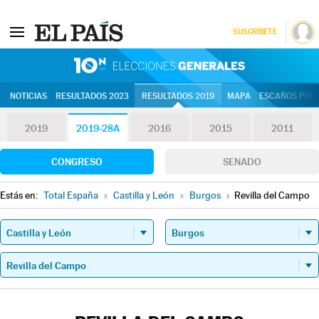
SUSCRÍBETE
10N | Eleccion
NOTICIAS
RESULTADOS 2023
RESULTADOS 2019
MAPA
ESCAÑOS POR 
2019
2019-28A
2016
2015
2011
CONGRESO
SENADO
Estás en:
Total España
»
Castilla y León
»
Burgos
»
Revilla del Campo