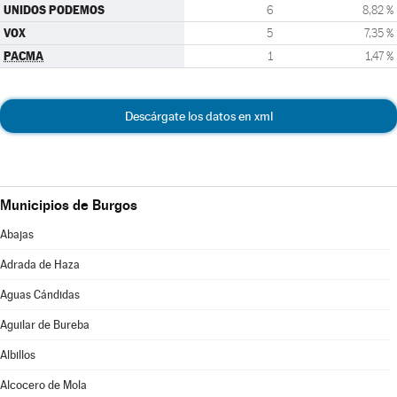
UNIDOS PODEMOS
6
8,82 %
VOX
5
7,35 %
PACMA
1
1,47 %
Descárgate los datos en xml
Municipios de Burgos
Abajas
Adrada de Haza
Aguas Cándidas
Aguilar de Bureba
Albillos
Alcocero de Mola