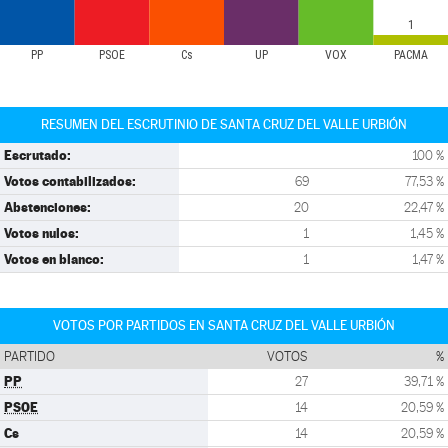
1
PP
PSOE
Cs
UP
VOX
PACMA
RESUMEN DEL ESCRUTINIO DE SANTA CRUZ DEL VALLE URBIÓN
Escrutado:
100 %
Votos contabilizados:
69
77,53 %
Abstenciones:
20
22,47 %
Votos nulos:
1
1,45 %
Votos en blanco:
1
1,47 %
VOTOS POR PARTIDOS EN SANTA CRUZ DEL VALLE URBIÓN
PARTIDO
VOTOS
%
PP
27
39,71 %
PSOE
14
20,59 %
Cs
14
20,59 %