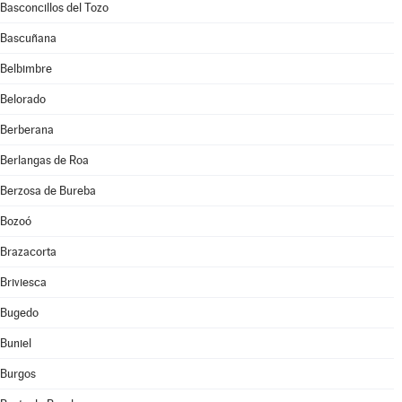
Basconcillos del Tozo
Bascuñana
Belbimbre
Belorado
Berberana
Berlangas de Roa
Berzosa de Bureba
Bozoó
Brazacorta
Briviesca
Bugedo
Buniel
Burgos