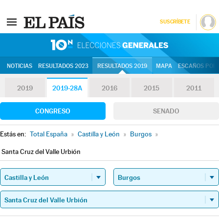
SUSCRÍBETE
10N | Eleccion
NOTICIAS
RESULTADOS 2023
RESULTADOS 2019
MAPA
ESCAÑOS POR 
2019
2019-28A
2016
2015
2011
CONGRESO
SENADO
Estás en:
Total España
»
Castilla y León
»
Burgos
»
Santa Cruz del Valle Urbión