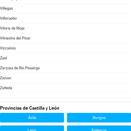
Villegas
Villoruebo
Viloria de Rioja
Vilviestre del Pinar
Vizcaínos
Zael
Zarzosa de Río Pisuerga
Zazuar
Zuñeda
Provincias de Castilla y León
Ávila
Burgos
León
Palencia