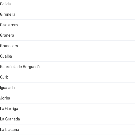
Gelida
Gironella
Gisclareny
Granera
Granollers
Gualba
Guardiola de Berguedà
Gurb
Igualada
Jorba
La Garriga
La Granada
La Llacuna