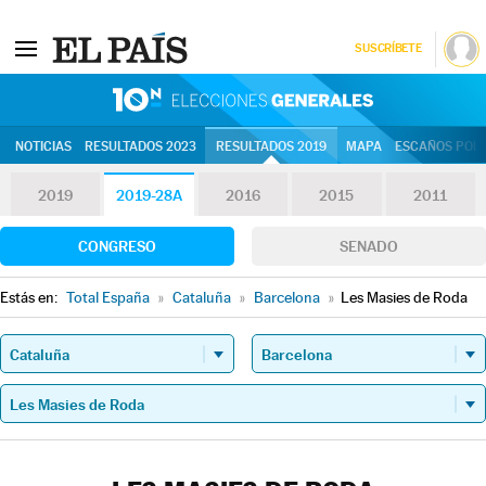
SUSCRÍBETE
10N | Eleccion
NOTICIAS
RESULTADOS 2023
RESULTADOS 2019
MAPA
ESCAÑOS POR 
2019
2019-28A
2016
2015
2011
CONGRESO
SENADO
Estás en:
Total España
»
Cataluña
»
Barcelona
»
Les Masies de Roda