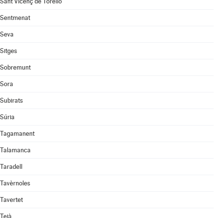
Sant Vicenç de Torelló
Sentmenat
Seva
Sitges
Sobremunt
Sora
Subirats
Súria
Tagamanent
Talamanca
Taradell
Tavèrnoles
Tavertet
Teià