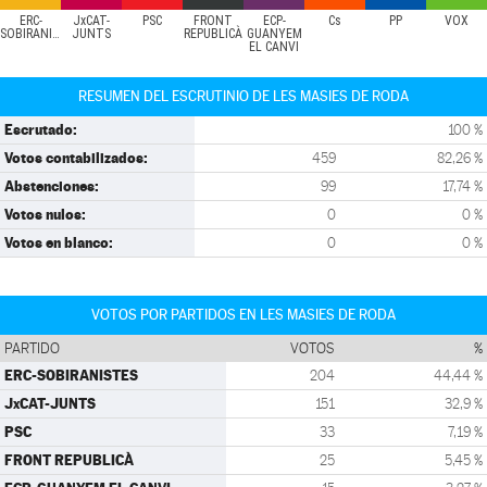
ERC-
JxCAT-
PSC
FRONT
ECP-
Cs
PP
VOX
SOBIRANISTES
JUNTS
REPUBLICÀ
GUANYEM
EL CANVI
RESUMEN DEL ESCRUTINIO DE LES MASIES DE RODA
Escrutado:
100 %
Votos contabilizados:
459
82,26 %
Abstenciones:
99
17,74 %
Votos nulos:
0
0 %
Votos en blanco:
0
0 %
VOTOS POR PARTIDOS EN LES MASIES DE RODA
PARTIDO
VOTOS
%
ERC-SOBIRANISTES
204
44,44 %
JxCAT-JUNTS
151
32,9 %
PSC
33
7,19 %
FRONT REPUBLICÀ
25
5,45 %