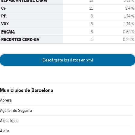
ECP-GUANYEM EL CANVI
15
3,27 %
Cs
11
2,4 %
PP
8
1,74 %
VOX
8
1,74 %
PACMA
3
0,65 %
RECORTES CERO-GV
1
0,22 %
Descárgate los datos en xml
Municipios de Barcelona
Abrera
Aguilar de Segarra
Aiguafreda
Alella