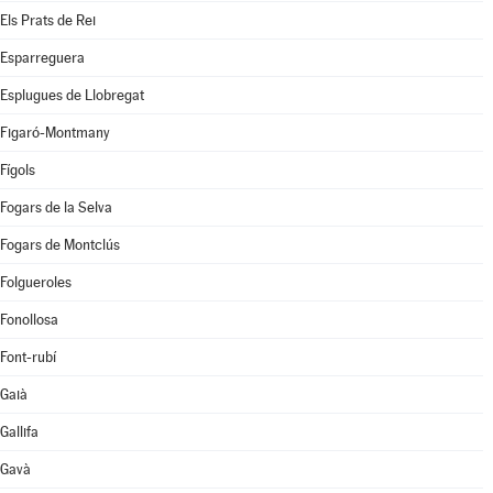
Els Prats de Rei
Esparreguera
Esplugues de Llobregat
Figaró-Montmany
Fígols
Fogars de la Selva
Fogars de Montclús
Folgueroles
Fonollosa
Font-rubí
Gaià
Gallifa
Gavà