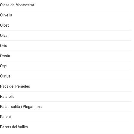
Olesa de Montserrat
Olivella
Olost
Olvan
Orís
Oristà
Orpí
Òrrius
Pacs del Penedès
Palafolls
Palau-solità i Plegamans
Pallejà
Parets del Vallès