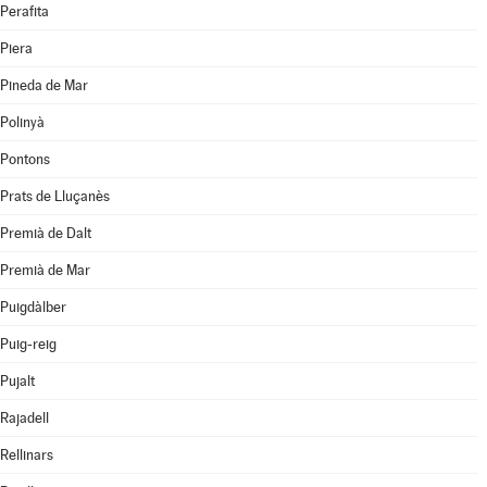
Perafita
Piera
Pineda de Mar
Polinyà
Pontons
Prats de Lluçanès
Premià de Dalt
Premià de Mar
Puigdàlber
Puig-reig
Pujalt
Rajadell
Rellinars