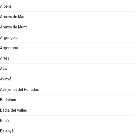
Alpens
Arenys de Mar
Arenys de Munt
Argençola
Argentona
Artés
Avià
Avinyó
Avinyonet del Penedès
Badalona
Badia del Vallès
Bagà
Balenyà