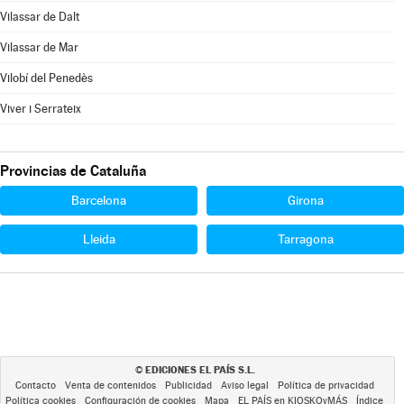
Vilassar de Dalt
Vilassar de Mar
Vilobí del Penedès
Viver i Serrateix
Provincias de Cataluña
Barcelona
Girona
Lleida
Tarragona
EDICIONES EL PAÍS S.L.
©
Contacto
Venta de contenidos
Publicidad
Aviso legal
Política de privacidad
Política cookies
Configuración de cookies
Mapa
EL PAÍS en KIOSKOyMÁS
Índice