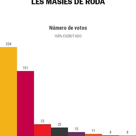
LES MASIES DE RODA
Número de votos
100
%
ESCRUTADO
204
151
33
25
15
11
8
8