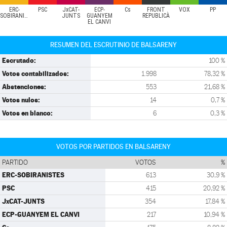
ERC-
PSC
JxCAT-
ECP-
Cs
FRONT
VOX
PP
SOBIRANISTES
JUNTS
GUANYEM
REPUBLICÀ
EL CANVI
RESUMEN DEL ESCRUTINIO DE BALSARENY
Escrutado:
100 %
Votos contabilizados:
1.998
78,32 %
Abstenciones:
553
21,68 %
Votos nulos:
14
0,7 %
Votos en blanco:
6
0,3 %
VOTOS POR PARTIDOS EN BALSARENY
PARTIDO
VOTOS
%
ERC-SOBIRANISTES
613
30,9 %
PSC
415
20,92 %
JxCAT-JUNTS
354
17,84 %
ECP-GUANYEM EL CANVI
217
10,94 %