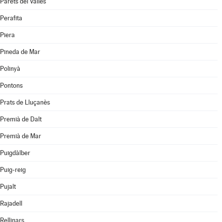
Parets del Vallès
Perafita
Piera
Pineda de Mar
Polinyà
Pontons
Prats de Lluçanès
Premià de Dalt
Premià de Mar
Puigdàlber
Puig-reig
Pujalt
Rajadell
Rellinars