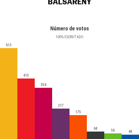
BALSARENY
Número de votos
100
%
ESCRUTADO
613
415
354
217
175
68
56
48