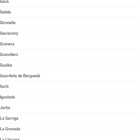
Gavà
Gelida
Gironella
Gisclareny
Granera
Granollers
Gualba
Guardiola de Berguedà
Gurb
Igualada
Jorba
La Garriga
La Granada
La Llacuna