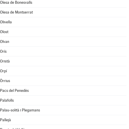
Olesa de Bonesvalls
Olesa de Montserrat
Olivella
Olost
Olvan
Orís
Oristà
Orpí
Òrrius
Pacs del Penedès
Palafolls
Palau-solità i Plegamans
Pallejà