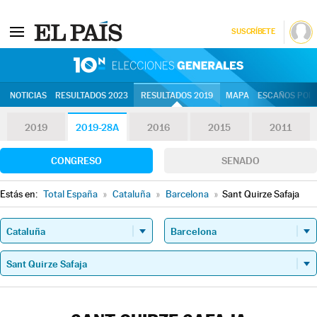
SUSCRÍBETE
10N | Eleccion
NOTICIAS
RESULTADOS 2023
RESULTADOS 2019
MAPA
ESCAÑOS POR 
2019
2019-28A
2016
2015
2011
CONGRESO
SENADO
Estás en:
Total España
»
Cataluña
»
Barcelona
»
Sant Quirze Safaja