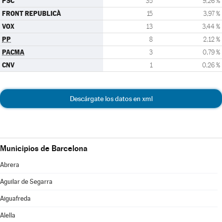
PSC
35
9,26 %
FRONT REPUBLICÀ
15
3,97 %
VOX
13
3,44 %
PP
8
2,12 %
PACMA
3
0,79 %
CNV
1
0,26 %
Descárgate los datos en xml
Municipios de Barcelona
Abrera
Aguilar de Segarra
Aiguafreda
Alella