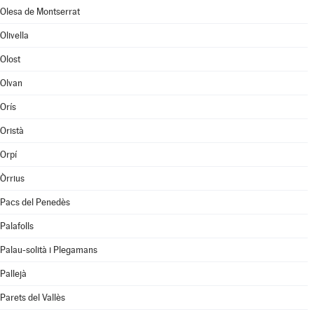
Olesa de Montserrat
Olivella
Olost
Olvan
Orís
Oristà
Orpí
Òrrius
Pacs del Penedès
Palafolls
Palau-solità i Plegamans
Pallejà
Parets del Vallès