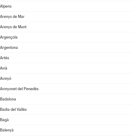
Alpens
Arenys de Mar
Arenys de Munt
Argençola
Argentona
Artés
Avià
Avinyó
Avinyonet del Penedès
Badalona
Badia del Vallès
Bagà
Balenyà