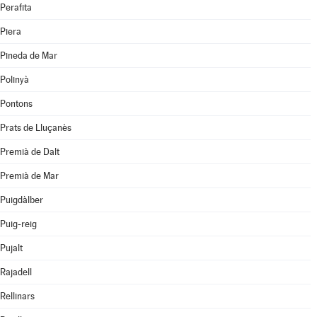
Perafita
Piera
Pineda de Mar
Polinyà
Pontons
Prats de Lluçanès
Premià de Dalt
Premià de Mar
Puigdàlber
Puig-reig
Pujalt
Rajadell
Rellinars