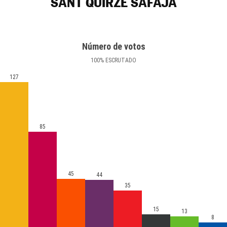
SANT QUIRZE SAFAJA
Número de votos
100
%
ESCRUTADO
127
85
45
44
35
15
13
8