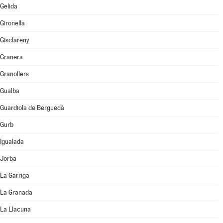
Gelida
Gironella
Gisclareny
Granera
Granollers
Gualba
Guardiola de Berguedà
Gurb
Igualada
Jorba
La Garriga
La Granada
La Llacuna