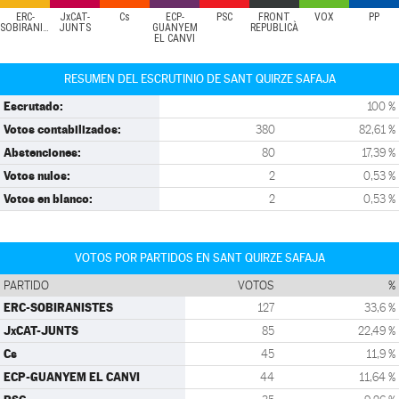
ERC-
JxCAT-
Cs
ECP-
PSC
FRONT
VOX
PP
SOBIRANISTES
JUNTS
GUANYEM
REPUBLICÀ
EL CANVI
RESUMEN DEL ESCRUTINIO DE SANT QUIRZE SAFAJA
Escrutado:
100 %
Votos contabilizados:
380
82,61 %
Abstenciones:
80
17,39 %
Votos nulos:
2
0,53 %
Votos en blanco:
2
0,53 %
VOTOS POR PARTIDOS EN SANT QUIRZE SAFAJA
PARTIDO
VOTOS
%
ERC-SOBIRANISTES
127
33,6 %
JxCAT-JUNTS
85
22,49 %
Cs
45
11,9 %
ECP-GUANYEM EL CANVI
44
11,64 %