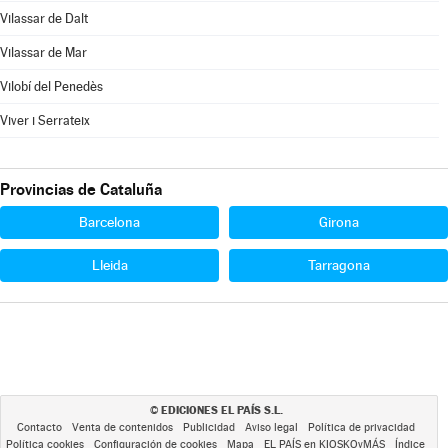
Vilassar de Dalt
Vilassar de Mar
Vilobí del Penedès
Viver i Serrateix
Provincias de Cataluña
Barcelona
Girona
Lleida
Tarragona
EDICIONES EL PAÍS S.L.
©
Contacto
Venta de contenidos
Publicidad
Aviso legal
Política de privacidad
Política cookies
Configuración de cookies
Mapa
EL PAÍS en KIOSKOyMÁS
Índice