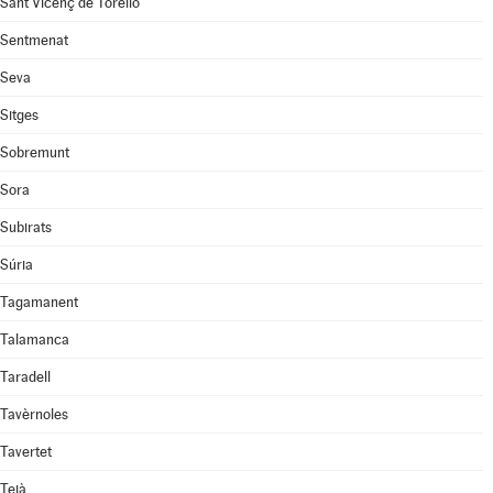
Sant Vicenç de Torelló
Sentmenat
Seva
Sitges
Sobremunt
Sora
Subirats
Súria
Tagamanent
Talamanca
Taradell
Tavèrnoles
Tavertet
Teià