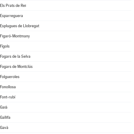
Els Prats de Rei
Esparreguera
Esplugues de Llobregat
Figaró-Montmany
Fígols
Fogars de la Selva
Fogars de Montclús
Folgueroles
Fonollosa
Font-rubí
Gaià
Gallifa
Gavà