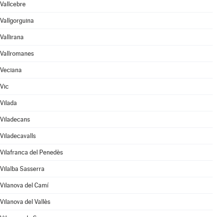
Vallcebre
Vallgorguina
Vallirana
Vallromanes
Veciana
Vic
Vilada
Viladecans
Viladecavalls
Vilafranca del Penedès
Vilalba Sasserra
Vilanova del Camí
Vilanova del Vallès