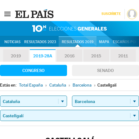
SUSCRÍBETE
10N | Eleccion
NOTICIAS
RESULTADOS 2023
RESULTADOS 2019
MAPA
ESCAÑOS POR 
2019
2019-28A
2016
2015
2011
CONGRESO
SENADO
Estás en:
Total España
»
Cataluña
»
Barcelona
»
Castellgalí