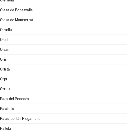
Olèrdola
Olesa de Bonesvalls
Olesa de Montserrat
Olivella
Olost
Olvan
Orís
Oristà
Orpí
Òrrius
Pacs del Penedès
Palafolls
Palau-solità i Plegamans
Pallejà