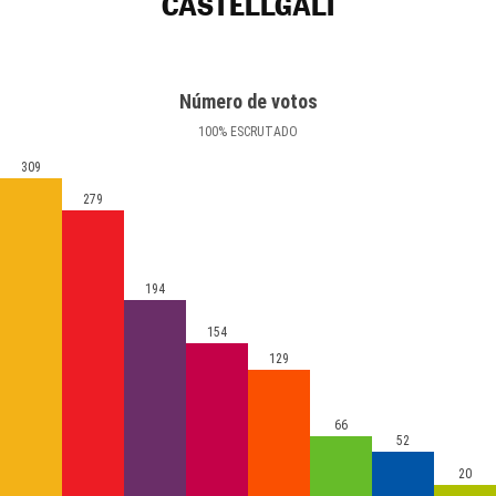
CASTELLGALÍ
Número de votos
100
%
ESCRUTADO
309
279
194
154
129
66
52
20