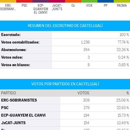
ERC-
PSC
ECP-
JxCAT-
Cs
VOX
PP
PACMA
SOBIRANISTES
GUANYEM
JUNTS
EL CANVI
RESUMEN DEL ESCRUTINIO DE CASTELLGALÍ
Escrutado:
100 %
Votos contabilizados:
1.236
77,74 %
Abstenciones:
354
22,26 %
Votos nulos:
3
0,24 %
Votos en blanco:
8
0,65 %
VOTOS POR PARTIDOS EN CASTELLGALÍ
PARTIDO
VOTOS
%
ERC-SOBIRANISTES
309
25,06 %
PSC
279
22,63 %
ECP-GUANYEM EL CANVI
194
15,73 %
JxCAT-JUNTS
154
12,49 %