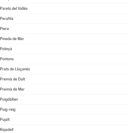
Parets del Vallès
Perafita
Piera
Pineda de Mar
Polinyà
Pontons
Prats de Lluçanès
Premià de Dalt
Premià de Mar
Puigdàlber
Puig-reig
Pujalt
Rajadell