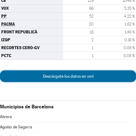
Cs
129
10,46 %
VOX
66
5,35 %
PP
52
4,22 %
PACMA
20
1,62 %
FRONT REPUBLICÀ
18
1,46 %
IZQP
2
0,16 %
RECORTES CERO-GV
1
0,08 %
PCTC
1
0,08 %
Descárgate los datos en xml
Municipios de Barcelona
Abrera
Aguilar de Segarra