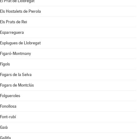
El Prat de Llobregat
Els Hostalets de Pierola
Els Prats de Rei
Esparreguera
Esplugues de Llobregat
Figaró-Montmany
Fígols
Fogars de la Selva
Fogars de Montclús
Folgueroles
Fonollosa
Font-rubí
Gaià
Gallifa