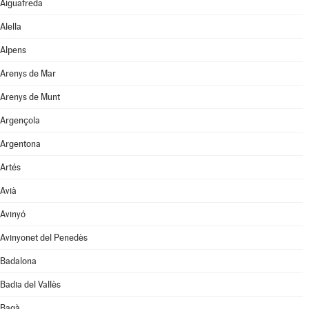
Aiguafreda
Alella
Alpens
Arenys de Mar
Arenys de Munt
Argençola
Argentona
Artés
Avià
Avinyó
Avinyonet del Penedès
Badalona
Badia del Vallès
Bagà