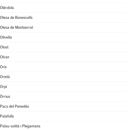
Olèrdola
Olesa de Bonesvalls
Olesa de Montserrat
Olivella
Olost
Olvan
Orís
Oristà
Orpí
Òrrius
Pacs del Penedès
Palafolls
Palau-solità i Plegamans