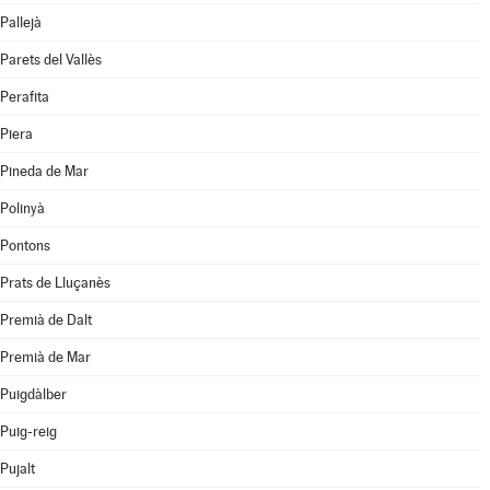
Pallejà
Parets del Vallès
Perafita
Piera
Pineda de Mar
Polinyà
Pontons
Prats de Lluçanès
Premià de Dalt
Premià de Mar
Puigdàlber
Puig-reig
Pujalt