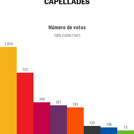
CAPELLADES
Número de votos
100
%
ESCRUTADO
1.014
723
390
357
333
122
106
73