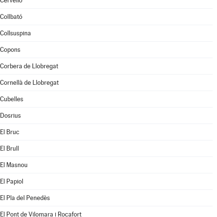
Cervelló
Collbató
Collsuspina
Copons
Corbera de Llobregat
Cornellà de Llobregat
Cubelles
Dosrius
El Bruc
El Brull
El Masnou
El Papiol
El Pla del Penedès
El Pont de Vilomara i Rocafort