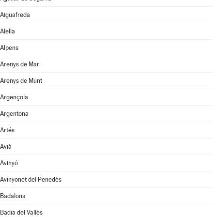
Aiguafreda
Alella
Alpens
Arenys de Mar
Arenys de Munt
Argençola
Argentona
Artés
Avià
Avinyó
Avinyonet del Penedès
Badalona
Badia del Vallès