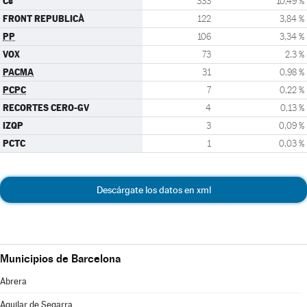
Cs
333
10,49 %
FRONT REPUBLICÀ
122
3,84 %
PP
106
3,34 %
VOX
73
2,3 %
PACMA
31
0,98 %
PCPC
7
0,22 %
RECORTES CERO-GV
4
0,13 %
IZQP
3
0,09 %
PCTC
1
0,03 %
Descárgate los datos en xml
Municipios de Barcelona
Abrera
Aguilar de Segarra