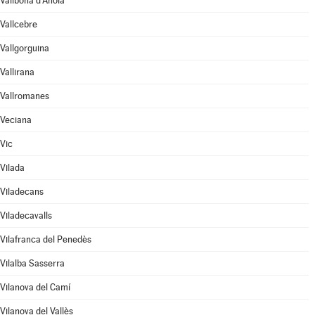
Vallbona d'Anoia
Vallcebre
Vallgorguina
Vallirana
Vallromanes
Veciana
Vic
Vilada
Viladecans
Viladecavalls
Vilafranca del Penedès
Vilalba Sasserra
Vilanova del Camí
Vilanova del Vallès