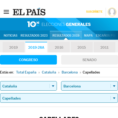
SUSCRÍBETE
10N | Eleccion
NOTICIAS
RESULTADOS 2023
RESULTADOS 2019
MAPA
ESCAÑOS POR 
2019
2019-28A
2016
2015
2011
CONGRESO
SENADO
Estás en:
Total España
»
Cataluña
»
Barcelona
»
Capellades