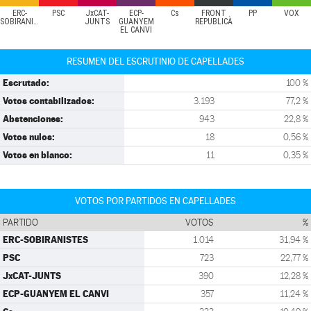
ERC-
PSC
JxCAT-
ECP-
Cs
FRONT
PP
VOX
SOBIRANISTES
JUNTS
GUANYEM
REPUBLICÀ
EL CANVI
RESUMEN DEL ESCRUTINIO DE CAPELLADES
Escrutado:
100 %
Votos contabilizados:
3.193
77,2 %
Abstenciones:
943
22,8 %
Votos nulos:
18
0,56 %
Votos en blanco:
11
0,35 %
VOTOS POR PARTIDOS EN CAPELLADES
PARTIDO
VOTOS
%
ERC-SOBIRANISTES
1.014
31,94 %
PSC
723
22,77 %
JxCAT-JUNTS
390
12,28 %
ECP-GUANYEM EL CANVI
357
11,24 %