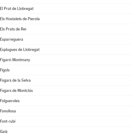
El Prat de Llobregat
Els Hostalets de Pierola
Els Prats de Rei
Esparreguera
Esplugues de Llobregat
Figaró-Montmany
Fígols
Fogars de la Selva
Fogars de Montclús
Folgueroles
Fonollosa
Font-rubí
Gaià