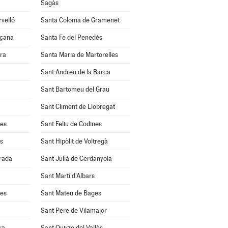
Sagàs
velló
Santa Coloma de Gramenet
nçana
Santa Fe del Penedès
ra
Santa Maria de Martorelles
Sant Andreu de la Barca
Sant Bartomeu del Grau
Sant Climent de Llobregat
res
Sant Feliu de Codines
s
Sant Hipòlit de Voltregà
rrada
Sant Julià de Cerdanyola
Sant Martí d'Albars
les
Sant Mateu de Bages
Sant Pere de Vilamajor
ra
Sant Quirze del Vallès