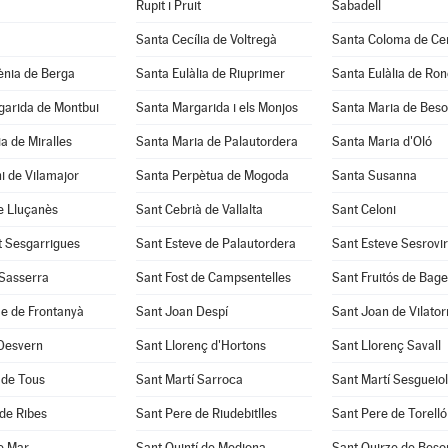
Rupit i Pruit
Sabadell
Santa Cecília de Voltregà
Santa Coloma de Cer
ènia de Berga
Santa Eulàlia de Riuprimer
Santa Eulàlia de Ro
garida de Montbui
Santa Margarida i els Monjos
Santa Maria de Beso
a de Miralles
Santa Maria de Palautordera
Santa Maria d'Oló
i de Vilamajor
Santa Perpètua de Mogoda
Santa Susanna
e Lluçanès
Sant Cebrià de Vallalta
Sant Celoni
t Sesgarrigues
Sant Esteve de Palautordera
Sant Esteve Sesrovi
 Sasserra
Sant Fost de Campsentelles
Sant Fruitós de Bage
e de Frontanyà
Sant Joan Despí
Sant Joan de Vilato
 Desvern
Sant Llorenç d'Hortons
Sant Llorenç Savall
 de Tous
Sant Martí Sarroca
Sant Martí Sesgueio
de Ribes
Sant Pere de Riudebitlles
Sant Pere de Torelló
e Mar
Sant Quintí de Mediona
Sant Quirze de Beso