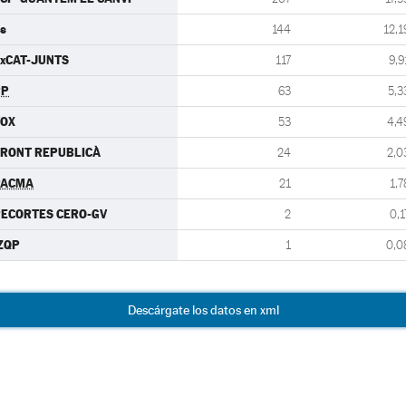
s
144
12,1
xCAT-JUNTS
117
9,9
PP
63
5,3
VOX
53
4,4
RONT REPUBLICÀ
24
2,0
PACMA
21
1,7
ECORTES CERO-GV
2
0,1
ZQP
1
0,0
Descárgate los datos en xml