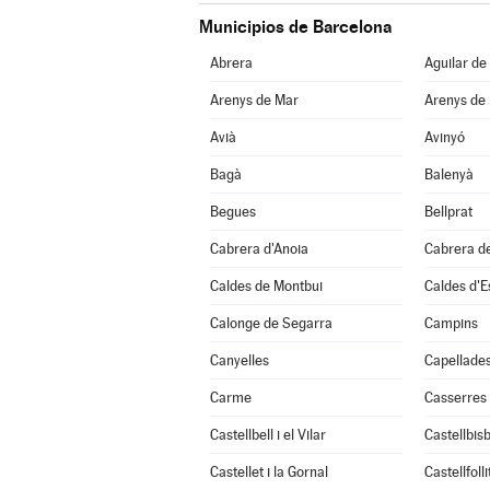
Municipios de Barcelona
Abrera
Aguilar de
Arenys de Mar
Arenys de
Avià
Avinyó
Bagà
Balenyà
Begues
Bellprat
Cabrera d'Anoia
Cabrera d
Caldes de Montbui
Caldes d'E
Calonge de Segarra
Campins
Canyelles
Capellade
Carme
Casserres
Castellbell i el Vilar
Castellbisb
Castellet i la Gornal
Castellfolli