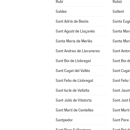
Rubí
Rubió
Saldes
Sallent
Sant Adrià de Besòs
Santa Eug
Sant Agustí de Lluçanès
Santa Mar
Santa Maria de Merlès
Santa Mari
Sant Andreu de Llavaneres
Sant Anton
Sant Boi de Llobregat
Sant Boi d
Sant Cugat del Vallès
Sant Cuga
Sant Feliu de Llobregat
Sant Feliu
Sant Iscle de Vallalta
Sant Jaum
Sant Julià de Vilatorta
Sant Just
Sant Martí de Centelles
Sant Martí
Santpedor
Sant Pere 
Sant Pere Sallavinera
Sant Pol d