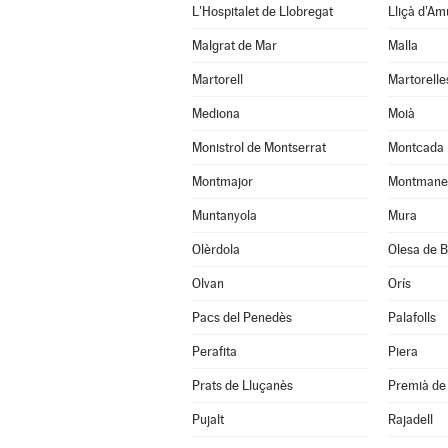
L'Hospitalet de Llobregat
Lliçà d'Am
Malgrat de Mar
Malla
Martorell
Martorelle
Mediona
Moià
Monistrol de Montserrat
Montcada 
Montmajor
Montmane
Muntanyola
Mura
Olèrdola
Olesa de B
Olvan
Orís
Pacs del Penedès
Palafolls
Perafita
Piera
Prats de Lluçanès
Premià de 
Pujalt
Rajadell