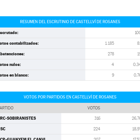
RESUMEN DEL ESCRUTINIO DE CASTELLVÍ DE ROSANES
scrutado:
10
otos contabilizados:
1.185
8
bstenciones:
278
1
otos nulos:
4
0,3
otos en blanco:
9
0,7
VOTOS POR PARTIDOS EN CASTELLVÍ DE ROSANES
ARTIDO
VOTOS
RC-SOBIRANISTES
316
26,7
PSC
224
18,9
CP-GUANYEM EL CANVI
207
17,5