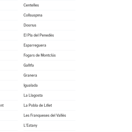
Centelles
Collsuspina
Dosrius
El Pla del Penedès
Esparreguera
Fogars de Montclús
Gallifa
Granera
Igualada
La Llagosta
nt
La Pobla de Lillet
Les Franqueses del Vallès
L'Estany