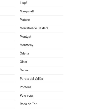
Lluçà
Marganell
Mataró
Monistrol de Calders
Montgat
Montseny
Òdena
Olost
Òrrius
Parets del Vallès
Pontons
Puig-reig
Roda de Ter