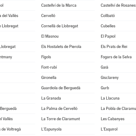
ol
Castellví de la Marca
Castellví de Rosanes
 del Vallès
Cervelló
Collbató
 Llobregat
Cornellà de Llobregat
Cubelles
El Masnou
El Papiol
 Llobregat
Els Hostalets de Pierola
Els Prats de Rei
ntmany
Fígols
Fogars de la Selva
Font-rubí
Gaià
Gironella
Gisclareny
Guardiola de Berguedà
Gurb
La Granada
La Llacuna
 Berguedà
La Palma de Cervelló
La Pobla de Claramu
l Vallès
La Torre de Claramunt
Les Cabanyes
 de Voltregà
L'Espunyola
L'Esquirol