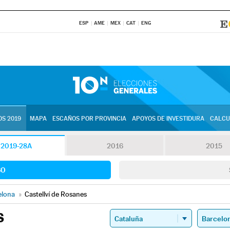
ESP
AME
MEX
CAT
ENG
S 2019
MAPA
ESCAÑOS POR PROVINCIA
APOYOS DE INVESTIDURA
CALCU
2019-28A
2016
2015
SO
elona
»
Castellví de Rosanes
S