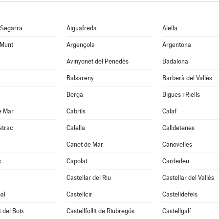
 Segarra
Aiguafreda
Alella
 Munt
Argençola
Argentona
Avinyonet del Penedès
Badalona
Balsareny
Barberà del Vallès
Berga
Bigues i Riells
e Mar
Cabrils
Calaf
strac
Calella
Calldetenes
Canet de Mar
Canovelles
s
Capolat
Cardedeu
Castellar del Riu
Castellar del Vallès
al
Castellcir
Castelldefels
t del Boix
Castellfollit de Riubregós
Castellgalí