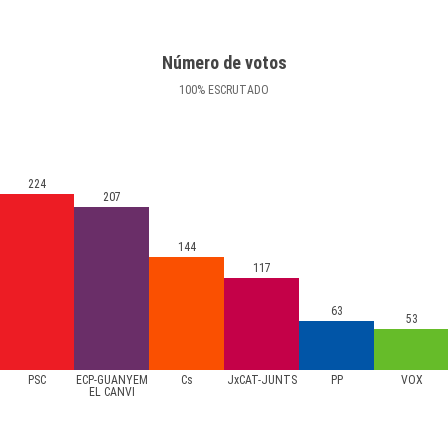
Número de votos
100
%
ESCRUTADO
224
207
144
117
63
53
PSC
ECP-GUANYEM
Cs
JxCAT-JUNTS
PP
VOX
EL CANVI