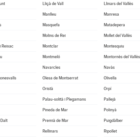
unt
Lliçà de Vall
Llinars del Vallès
Manlleu
Manresa
s
Masquefa
Matadepera
Molins de Rei
Mollet del Vallès
i Reixac
Montclar
Montesquiu
u
Montmeló
Montornès del Vallès
Navarcles
Navàs
onesvalls
Olesa de Montserrat
Olivella
Oristà
Orpí
Palau-solità i Plegamans
Pallejà
Pineda de Mar
Polinyà
Dalt
Premià de Mar
Puigdàlber
Rellinars
Ripollet