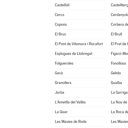
Castellolí
Castellterç
Cercs
Cerdanyola
Copons
Corbera de
El Bruc
El Brull
El Pont de Vilomara i Rocafort
El Prat de
Esplugues de Llobregat
Figaró-Mo
Folgueroles
Fonollosa
Gavà
Gelida
Granollers
Gualba
Jorba
La Garriga
L'Ametlla del Vallès
La Nou de
La Quar
La Roca de
Les Masies de Roda
Les Masies